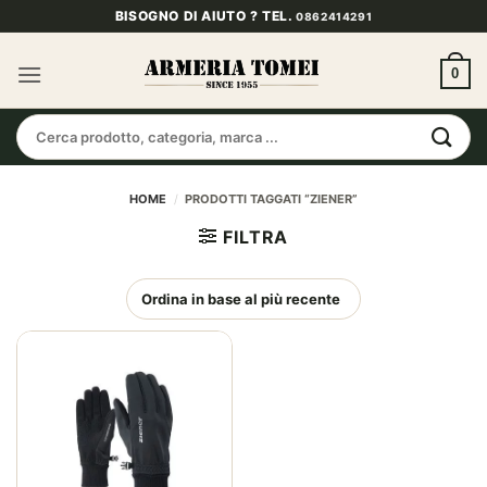
Salta
BISOGNO DI AIUTO ? TEL.
0862414291
ai
contenuti
0
Cerca:
HOME
/
PRODOTTI TAGGATI “ZIENER”
FILTRA