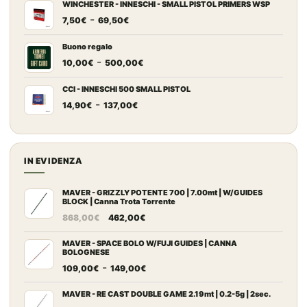
prezzo:
WINCHESTER - INNESCHI - SMALL PISTOL PRIMERS WSP
Fascia
-
da
7,50
€
69,50
€
di
7,20€
prezzo:
a
Buono regalo
Fascia
-
da
67,00€
10,00
€
500,00
€
di
7,50€
prezzo:
a
CCI - INNESCHI 500 SMALL PISTOL
Fascia
-
da
69,50€
14,90
€
137,00
€
di
10,00€
prezzo:
a
da
500,00€
14,90€
IN EVIDENZA
a
137,00€
MAVER - GRIZZLY POTENTE 700 | 7.00mt | W/GUIDES
BLOCK | Canna Trota Torrente
Il
Il
868,00
€
462,00
€
prezzo
prezzo
originale
attuale
MAVER - SPACE BOLO W/FUJI GUIDES | CANNA
BOLOGNESE
era:
è:
Fascia
-
109,00
€
149,00
€
868,00€.
462,00€.
di
prezzo:
MAVER - RE CAST DOUBLE GAME 2.19mt | 0.2-5g | 2sec.