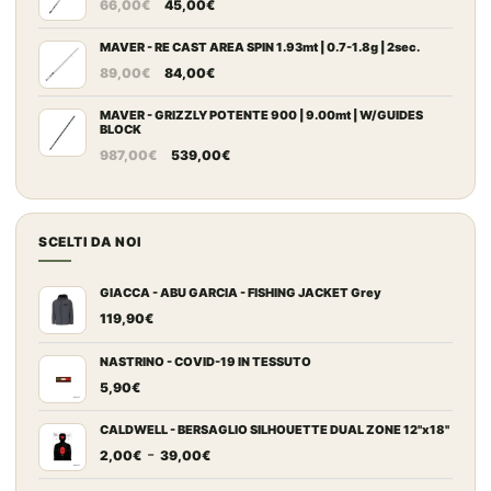
Il
Il
da
66,00
€
45,00
€
prezzo
prezzo
109,00€
originale
attuale
MAVER - RE CAST AREA SPIN 1.93mt | 0.7-1.8g | 2sec.
a
Il
Il
era:
è:
149,00€
89,00
€
84,00
€
prezzo
prezzo
66,00€.
45,00€.
originale
attuale
MAVER - GRIZZLY POTENTE 900 | 9.00mt | W/GUIDES
BLOCK
era:
è:
Il
Il
987,00
€
539,00
€
89,00€.
84,00€.
prezzo
prezzo
originale
attuale
era:
è:
SCELTI DA NOI
987,00€.
539,00€.
GIACCA - ABU GARCIA - FISHING JACKET Grey
119,90
€
NASTRINO - COVID-19 IN TESSUTO
5,90
€
CALDWELL - BERSAGLIO SILHOUETTE DUAL ZONE 12"x18"
Fascia
-
2,00
€
39,00
€
di