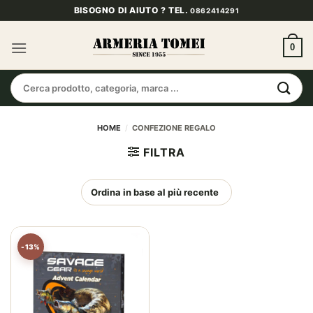
Salta
BISOGNO DI AIUTO ? TEL.
0862414291
ai
contenuti
0
Cerca:
HOME
/
CONFEZIONE REGALO
FILTRA
-13%