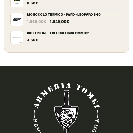
6,50
€
MONOCOLO TERMICO - PARD - LEOPARD 640
Il
Il
1.969,00
€
1.849,00
€
prezzo
prezzo
originale
attuale
BIG FUN LINE - FRECCIA FIBRA 6MM 32"
era:
è:
3,50
€
1.969,00€.
1.849,00€.