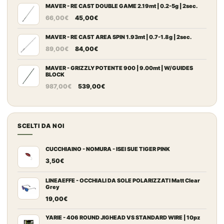
prezzo:
MAVER - RE CAST DOUBLE GAME 2.19mt | 0.2-5g | 2sec.
Il
Il
da
66,00
€
45,00
€
prezzo
prezzo
109,00€
originale
attuale
MAVER - RE CAST AREA SPIN 1.93mt | 0.7-1.8g | 2sec.
a
Il
Il
era:
è:
149,00€
89,00
€
84,00
€
prezzo
prezzo
66,00€.
45,00€.
originale
attuale
MAVER - GRIZZLY POTENTE 900 | 9.00mt | W/GUIDES
BLOCK
era:
è:
Il
Il
987,00
€
539,00
€
89,00€.
84,00€.
prezzo
prezzo
originale
attuale
era:
è:
SCELTI DA NOI
987,00€.
539,00€.
CUCCHIAINO - NOMURA - ISEI SUE TIGER PINK
3,50
€
LINEAEFFE - OCCHIALI DA SOLE POLARIZZATI Matt Clear
Grey
19,00
€
YARIE - 406 ROUND JIGHEAD VS STANDARD WIRE | 10pz