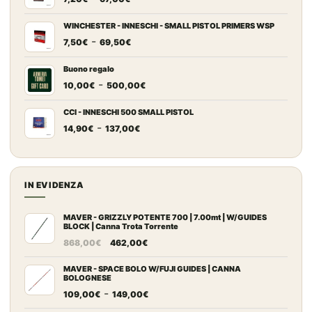
di
prezzo:
WINCHESTER - INNESCHI - SMALL PISTOL PRIMERS WSP
Fascia
-
da
7,50
€
69,50
€
di
7,20€
prezzo:
a
Buono regalo
Fascia
-
da
67,00€
10,00
€
500,00
€
di
7,50€
prezzo:
a
CCI - INNESCHI 500 SMALL PISTOL
Fascia
-
da
69,50€
14,90
€
137,00
€
di
10,00€
prezzo:
a
da
500,00€
14,90€
IN EVIDENZA
a
137,00€
MAVER - GRIZZLY POTENTE 700 | 7.00mt | W/GUIDES
BLOCK | Canna Trota Torrente
Il
Il
868,00
€
462,00
€
prezzo
prezzo
originale
attuale
MAVER - SPACE BOLO W/FUJI GUIDES | CANNA
BOLOGNESE
era:
è:
Fascia
-
109,00
€
149,00
€
868,00€.
462,00€.
di