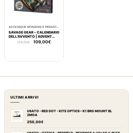
ACCESSORI SPINNING E PREDATORI
SAVAGE GEAR – CALENDARIO
DELL’AVVENTO | ADVENT
CALENDAR | LIMITED
Il
Il
109,00
€
124,90
€
COLOURS | LURE ONLY
prezzo
prezzo
originale
attuale
era:
è:
124,90€.
109,00€.
ULTIMI ARRIVI
USATO - RED DOT - KITE OPTICS – K1 BRG MOUNT BL
2MOA
250,00
€