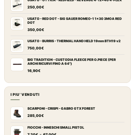
USATO - OTTICA - REDFIELD - REVENGE 4-12x40 4-PLEX
250,00
€
USATO - RED DOT - SIG SAUER ROMEO-1 1x30 3MOA RED
DOT
350,00
€
USATO - BURRIS - THERMAL HAND HELD 19mm BTH19 v2
750,00
€
BIG TRADITION - CUSTODIA FLEECE PER O.PIECE (PER
ARCHI RICURVI FINO A 64")
16,90
€
I PIU’ VENDUTI
SCARPONI - CRISPI - GABRO GTX FOREST
285,00
€
FIOCCHI - INNESCHI SMALL PISTOL
Fascia
-
7,20
€
67,00
€