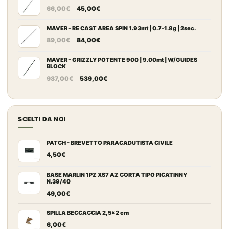
Il
Il
da
66,00
€
45,00
€
prezzo
prezzo
109,00€
originale
attuale
MAVER - RE CAST AREA SPIN 1.93mt | 0.7-1.8g | 2sec.
a
Il
Il
era:
è:
149,00€
89,00
€
84,00
€
prezzo
prezzo
66,00€.
45,00€.
originale
attuale
MAVER - GRIZZLY POTENTE 900 | 9.00mt | W/GUIDES
BLOCK
era:
è:
Il
Il
987,00
€
539,00
€
89,00€.
84,00€.
prezzo
prezzo
originale
attuale
era:
è:
SCELTI DA NOI
987,00€.
539,00€.
PATCH - BREVETTO PARACADUTISTA CIVILE
4,50
€
BASE MARLIN 1PZ XS7 AZ CORTA TIPO PICATINNY
N.39/40
49,00
€
SPILLA BECCACCIA 2,5x2 cm
6,00
€