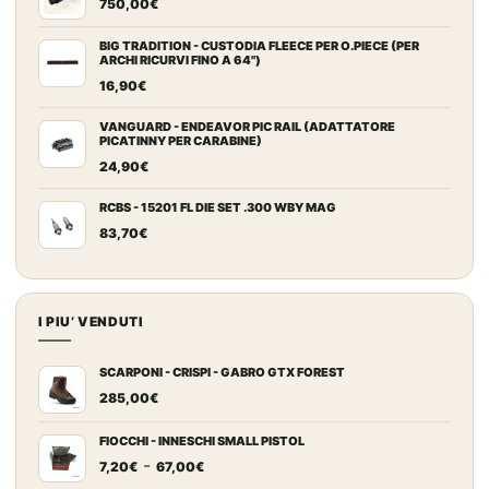
750,00
€
BIG TRADITION - CUSTODIA FLEECE PER O.PIECE (PER
ARCHI RICURVI FINO A 64")
16,90
€
VANGUARD - ENDEAVOR PIC RAIL (ADATTATORE
PICATINNY PER CARABINE)
24,90
€
RCBS - 15201 FL DIE SET .300 WBY MAG
83,70
€
I PIU’ VENDUTI
SCARPONI - CRISPI - GABRO GTX FOREST
285,00
€
FIOCCHI - INNESCHI SMALL PISTOL
Fascia
-
7,20
€
67,00
€
di