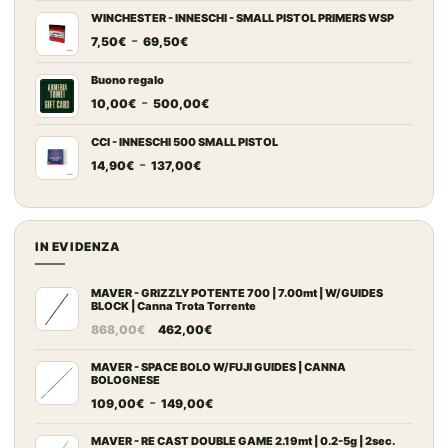
prezzo:
WINCHESTER - INNESCHI - SMALL PISTOL PRIMERS WSP
Fascia
-
da
7,50
€
69,50
€
di
7,20€
prezzo:
a
Buono regalo
Fascia
-
da
67,00€
10,00
€
500,00
€
di
7,50€
prezzo:
a
CCI - INNESCHI 500 SMALL PISTOL
Fascia
-
da
69,50€
14,90
€
137,00
€
di
10,00€
prezzo:
a
da
500,00€
14,90€
IN EVIDENZA
a
137,00€
MAVER - GRIZZLY POTENTE 700 | 7.00mt | W/GUIDES
BLOCK | Canna Trota Torrente
Il
Il
868,00
€
462,00
€
prezzo
prezzo
originale
attuale
MAVER - SPACE BOLO W/FUJI GUIDES | CANNA
BOLOGNESE
era:
è:
Fascia
-
109,00
€
149,00
€
868,00€.
462,00€.
di
prezzo:
MAVER - RE CAST DOUBLE GAME 2.19mt | 0.2-5g | 2sec.