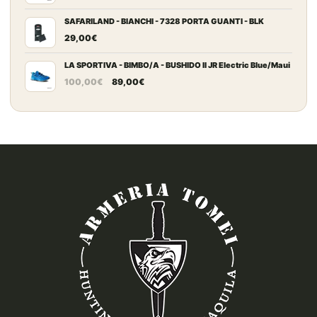
SAFARILAND - BIANCHI - 7328 PORTA GUANTI - BLK
29,00
€
LA SPORTIVA - BIMBO/A - BUSHIDO II JR Electric Blue/Maui
Il
Il
100,00
€
89,00
€
prezzo
prezzo
originale
attuale
era:
è:
100,00€.
89,00€.