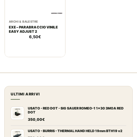
ARCHI & BALESTRE
EXE – PARABRACCIO VINILE
EASY ADJUST 2
6,50
€
ULTIMI ARRIVI
USATO - RED DOT - SIG SAUER ROMEO-1 1x30 3MOA RED
DOT
350,00
€
USATO - BURRIS - THERMAL HAND HELD 19mm BTH19 v2