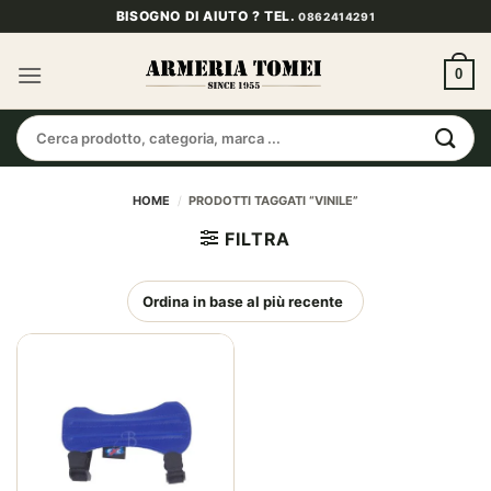
Salta
BISOGNO DI AIUTO ? TEL.
0862414291
ai
contenuti
0
Cerca:
HOME
/
PRODOTTI TAGGATI “VINILE”
FILTRA