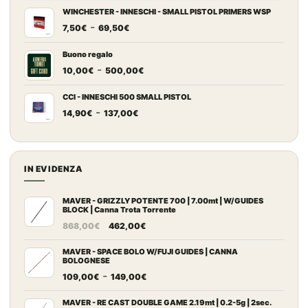
prezzo:
WINCHESTER - INNESCHI - SMALL PISTOL PRIMERS WSP
Fascia
-
da
7,50
€
69,50
€
di
7,20€
prezzo:
a
Buono regalo
Fascia
-
da
67,00€
10,00
€
500,00
€
di
7,50€
prezzo:
a
CCI - INNESCHI 500 SMALL PISTOL
Fascia
-
da
69,50€
14,90
€
137,00
€
di
10,00€
prezzo:
a
da
500,00€
14,90€
IN EVIDENZA
a
137,00€
MAVER - GRIZZLY POTENTE 700 | 7.00mt | W/GUIDES
BLOCK | Canna Trota Torrente
Il
Il
868,00
€
462,00
€
prezzo
prezzo
originale
attuale
MAVER - SPACE BOLO W/FUJI GUIDES | CANNA
BOLOGNESE
era:
è:
Fascia
-
109,00
€
149,00
€
868,00€.
462,00€.
di
prezzo:
MAVER - RE CAST DOUBLE GAME 2.19mt | 0.2-5g | 2sec.