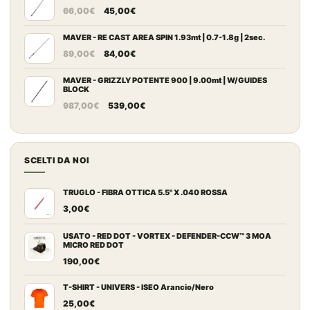
Il
Il
da
66,00
€
45,00
€
prezzo
prezzo
109,00€
originale
attuale
MAVER - RE CAST AREA SPIN 1.93mt | 0.7-1.8g | 2sec.
a
Il
Il
era:
è:
149,00€
89,00
€
84,00
€
prezzo
prezzo
66,00€.
45,00€.
originale
attuale
MAVER - GRIZZLY POTENTE 900 | 9.00mt | W/GUIDES
BLOCK
era:
è:
Il
Il
987,00
€
539,00
€
89,00€.
84,00€.
prezzo
prezzo
originale
attuale
era:
è:
SCELTI DA NOI
987,00€.
539,00€.
TRUGLO - FIBRA OTTICA 5.5" X .040 ROSSA
3,00
€
USATO - RED DOT - VORTEX - DEFENDER-CCW™ 3 MOA
MICRO RED DOT
190,00
€
T-SHIRT - UNIVERS - ISEO Arancio/Nero
25,00
€