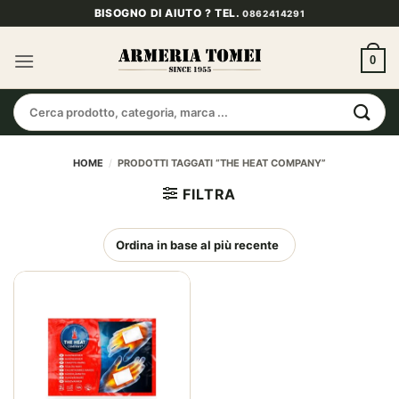
Salta
BISOGNO DI AIUTO ? TEL.
0862414291
ai
contenuti
0
Cerca:
HOME
/
PRODOTTI TAGGATI “THE HEAT COMPANY”
FILTRA