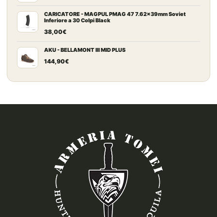
CARICATORE - MAGPUL PMAG 47 7.62x39mm Soviet
Inferiore a 30 Colpi Black
38,00
€
AKU - BELLAMONT III MID PLUS
144,90
€