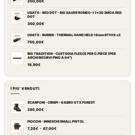
250,00
€
USATO - RED DOT - SIG SAUER ROMEO-1 1x30 3MOA RED
DOT
350,00
€
USATO - BURRIS - THERMAL HAND HELD 19mm BTH19 v2
750,00
€
BIG TRADITION - CUSTODIA FLEECE PER O.PIECE (PER
ARCHI RICURVI FINO A 64")
16,90
€
I PIU’ VENDUTI
SCARPONI - CRISPI - GABRO GTX FOREST
285,00
€
FIOCCHI - INNESCHI SMALL PISTOL
Fascia
-
7,20
€
67,00
€
di