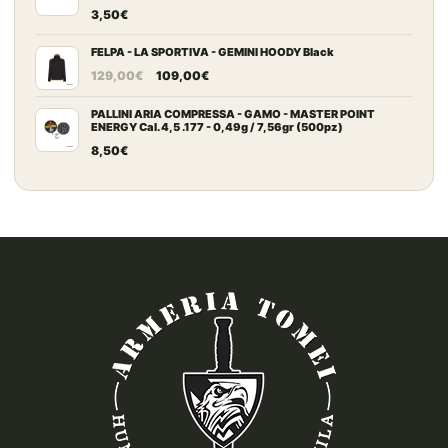
3,50
€
FELPA - LA SPORTIVA - GEMINI HOODY Black
Il
Il
129,00
€
109,00
€
prezzo
prezzo
originale
attuale
PALLINI ARIA COMPRESSA - GAMO - MASTER POINT
ENERGY Cal. 4,5 .177 - 0,49g / 7,56gr (500pz)
era:
è:
8,50
€
129,00€.
109,00€.