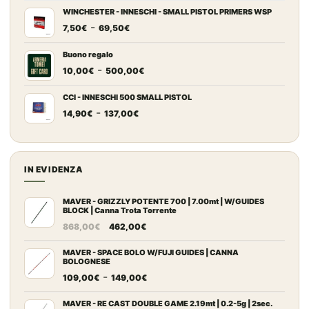
prezzo:
WINCHESTER - INNESCHI - SMALL PISTOL PRIMERS WSP
Fascia
-
da
7,50
€
69,50
€
di
7,20€
prezzo:
a
Buono regalo
Fascia
-
da
67,00€
10,00
€
500,00
€
di
7,50€
prezzo:
a
CCI - INNESCHI 500 SMALL PISTOL
Fascia
-
da
69,50€
14,90
€
137,00
€
di
10,00€
prezzo:
a
da
500,00€
14,90€
IN EVIDENZA
a
137,00€
MAVER - GRIZZLY POTENTE 700 | 7.00mt | W/GUIDES
BLOCK | Canna Trota Torrente
Il
Il
868,00
€
462,00
€
prezzo
prezzo
originale
attuale
MAVER - SPACE BOLO W/FUJI GUIDES | CANNA
BOLOGNESE
era:
è:
Fascia
-
109,00
€
149,00
€
868,00€.
462,00€.
di
prezzo:
MAVER - RE CAST DOUBLE GAME 2.19mt | 0.2-5g | 2sec.