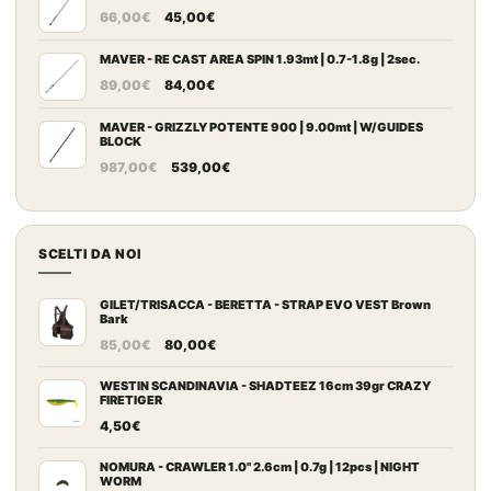
Il
Il
da
66,00
€
45,00
€
prezzo
prezzo
109,00€
originale
attuale
MAVER - RE CAST AREA SPIN 1.93mt | 0.7-1.8g | 2sec.
a
Il
Il
era:
è:
149,00€
89,00
€
84,00
€
prezzo
prezzo
66,00€.
45,00€.
originale
attuale
MAVER - GRIZZLY POTENTE 900 | 9.00mt | W/GUIDES
BLOCK
era:
è:
Il
Il
987,00
€
539,00
€
89,00€.
84,00€.
prezzo
prezzo
originale
attuale
era:
è:
SCELTI DA NOI
987,00€.
539,00€.
GILET/TRISACCA - BERETTA - STRAP EVO VEST Brown
Bark
Il
Il
85,00
€
80,00
€
prezzo
prezzo
originale
attuale
WESTIN SCANDINAVIA - SHADTEEZ 16cm 39gr CRAZY
FIRETIGER
era:
è:
4,50
€
85,00€.
80,00€.
NOMURA - CRAWLER 1.0" 2.6cm | 0.7g | 12pcs | NIGHT
WORM