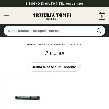
Salta
BISOGNO DI AIUTO ? TEL.
0862414291
ai
contenuti
0
Cerca:
HOME
/
PRODOTTI TAGGATI “TASSELLO”
FILTRA