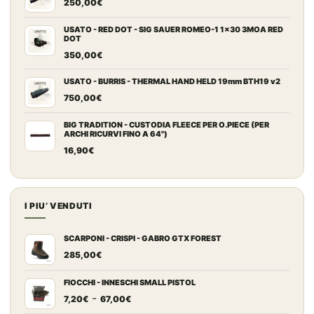
250,00
€
USATO - RED DOT - SIG SAUER ROMEO-1 1x30 3MOA RED
DOT
350,00
€
USATO - BURRIS - THERMAL HAND HELD 19mm BTH19 v2
750,00
€
BIG TRADITION - CUSTODIA FLEECE PER O.PIECE (PER
ARCHI RICURVI FINO A 64")
16,90
€
I PIU’ VENDUTI
SCARPONI - CRISPI - GABRO GTX FOREST
285,00
€
FIOCCHI - INNESCHI SMALL PISTOL
Fascia
-
7,20
€
67,00
€
di