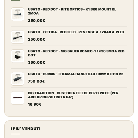
USATO - RED DOT - KITE OPTICS – K1 BRG MOUNT BL
2MOA
250,00
€
USATO - OTTICA - REDFIELD - REVENGE 4-12x40 4-PLEX
250,00
€
USATO - RED DOT - SIG SAUER ROMEO-1 1x30 3MOA RED
DOT
350,00
€
USATO - BURRIS - THERMAL HAND HELD 19mm BTH19 v2
750,00
€
BIG TRADITION - CUSTODIA FLEECE PER O.PIECE (PER
ARCHI RICURVI FINO A 64")
16,90
€
I PIU’ VENDUTI