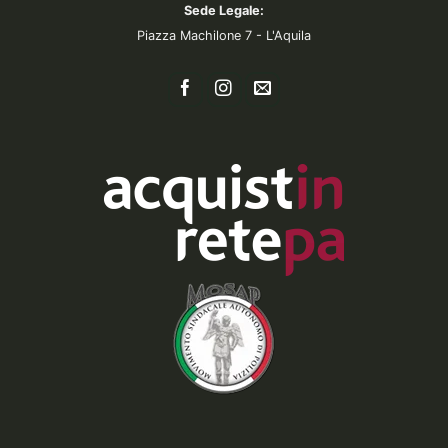
Sede Legale:
Piazza Machilone 7 - L'Aquila