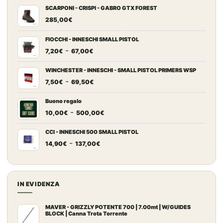
SCARPONI - CRISPI - GABRO GTX FOREST
285,00
€
FIOCCHI - INNESCHI SMALL PISTOL
Fascia
-
7,20
€
67,00
€
di
prezzo:
WINCHESTER - INNESCHI - SMALL PISTOL PRIMERS WSP
Fascia
-
da
7,50
€
69,50
€
di
7,20€
prezzo:
a
Buono regalo
Fascia
-
da
67,00€
10,00
€
500,00
€
di
7,50€
prezzo:
a
CCI - INNESCHI 500 SMALL PISTOL
Fascia
-
da
69,50€
14,90
€
137,00
€
di
10,00€
prezzo:
a
da
500,00€
14,90€
IN EVIDENZA
a
137,00€
MAVER - GRIZZLY POTENTE 700 | 7.00mt | W/GUIDES
BLOCK | Canna Trota Torrente