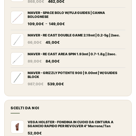
Il
Il
868,00
€
462,00
€
prezzo
prezzo
originale
attuale
MAVER - SPACE BOLO W/FUJI GUIDES | CANNA
BOLOGNESE
era:
è:
Fascia
-
109,00
€
149,00
€
868,00€.
462,00€.
di
prezzo:
MAVER - RE CAST DOUBLE GAME 2.19mt | 0.2-5g | 2sec.
Il
Il
da
66,00
€
45,00
€
prezzo
prezzo
109,00€
originale
attuale
MAVER - RE CAST AREA SPIN 1.93mt | 0.7-1.8g | 2sec.
a
Il
Il
era:
è:
149,00€
89,00
€
84,00
€
prezzo
prezzo
66,00€.
45,00€.
originale
attuale
MAVER - GRIZZLY POTENTE 900 | 9.00mt | W/GUIDES
BLOCK
era:
è:
Il
Il
987,00
€
539,00
€
89,00€.
84,00€.
prezzo
prezzo
originale
attuale
era:
è:
SCELTI DA NOI
987,00€.
539,00€.
VEGA HOLSTER - FONDINA IN CUOIO DA CINTURA A
SGANCIO RAPIDO PER REVOLVER 4" Marrone/Tan
52,00
€