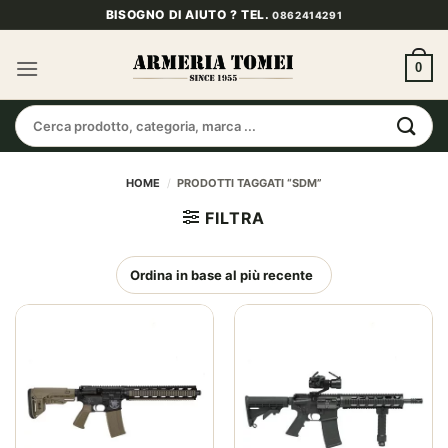
Salta
BISOGNO DI AIUTO ? TEL.
0862414291
ai
contenuti
0
Cerca:
HOME
/
PRODOTTI TAGGATI “SDM”
FILTRA