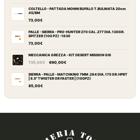
COLTELLO - PATTADA MONNI BUFALO T.BULINATA 20cm
45/BM
73,00
€
PALLE - SIERRA - PRO-HUNTER 270 CAL .277 DIA. 130GR.
SPITZER (100 PZ) -1830
73,00
€
MECCANICA GREZZA - KIT DESERT MISSION GIS
Il
Il
735,00
€
690,00
€
prezzo
prezzo
originale
attuale
SIERRA - PALLE - MATCHKING 7MM .284 DIA. 175 GR. HPBT
| 8.5" TWISTER OR FASTER | (100PZ)
era:
è:
85,00
€
735,00€.
690,00€.