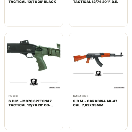
TACTICAL 12/76 20′ BLACK
TACTICAL 12/76 20′ F.D.E.
FUCILI
CARABINE
S.D.M. – M870 SPETSNAZ
S.D.M. – CARABINA AK-47
TACTICAL 12/76 20′ OD-
CAL. 7,62X39MM
GREEN