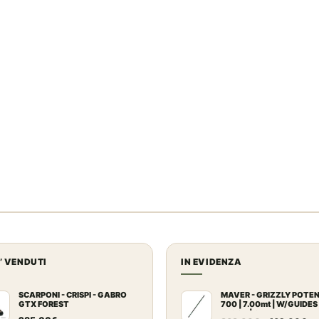
U’ VENDUTI
IN EVIDENZA
SCARPONI - CRISPI - GABRO
MAVER - GRIZZLY POTE
GTX FOREST
700 | 7.00mt | W/GUIDES
BLOCK | Canna Trota Tor