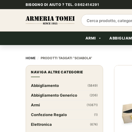
Salta
BISOGNO DI AIUTO ? TEL.
0862414291
ai
contenuti
Cerca:
ARMI
ABBIGLIA
HOME
/
PRODOTTI TAGGATI “SCIABOLA”
NAVIGA ALTRE CATEGORIE
Abbigliamento
(5849)
Abbigliamento Generico
(206)
Armi
(10871)
Confezione Regalo
(1)
Elettronica
(674)