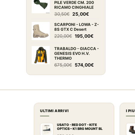
PILE VERDE CM. 200
era:
è:
RICAMO CINGHIALE
120,00€.
109,00€.
Il
Il
30,50
€
25,00
€
prezzo
prezzo
SCARPONI - LOWA - Z-
originale
attuale
8S GTX C Desert
era:
è:
Il
Il
220,00
€
195,00
€
30,50€.
25,00€.
prezzo
prezzo
originale
attuale
TRABALDO - GIACCA -
GENESIS EVO H.V.
era:
è:
THERMO
220,00€.
195,00€.
Il
Il
675,00
€
574,00
€
prezzo
prezzo
originale
attuale
era:
è:
675,00€.
574,00€.
ULTIMI ARRIVI
I PI
USATO - RED DOT - KITE
OPTICS – K1 BRG MOUNT BL
2MOA