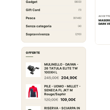
Gadget
(803)
Gift Card
(1)
ACCETT
Pesca
(6146)
MASERI
DARK V
Senza categoria
(4)
Sopravvivenza
(210)
OFFERTE
MULINELLO - DAIWA -
26 TATULA ELITE TW
100XH L
Il
Il
245,00
€
204,90
€
prezzo
prezzo
PILE - UOMO - MILLET -
originale
attuale
SENECA FL JKT M
era:
è:
Rouge/Saphir
245,00€.
204,90€.
Il
Il
120,00
€
109,00
€
prezzo
prezzo
RISERVA - SCIARPA IN
originale
attuale