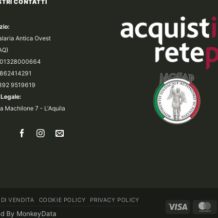
STRI CONTATTI
zio:
alaria Antica Ovest
(AQ)
a 01328000664
 0862414291
 392 9519619
Legale:
a Machilone 7 - L'Aquila
 DI VENDITA
COOKIE POLICY
PRIVACY POLICY
Visa
M
ed By
MonkeyData