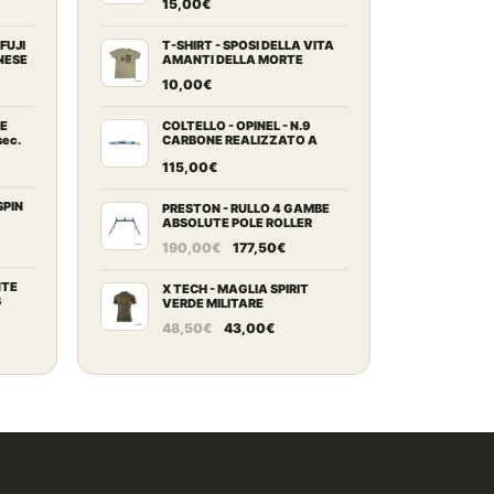
15,00
€
ezzo
tuale
FUJI
T-SHIRT - SPOSI DELLA VITA
NESE
AMANTI DELLA MORTE
scia
10,00
€
2,00€.
ezzo:
LE
COLTELLO - OPINEL - N.9
sec.
CARBONE REALIZZATO A
MANO CON STELLA ALPINA
115,00
€
9,00€
zo
ale
SPIN
PRESTON - RULLO 4 GAMBE
9,00€
ABSOLUTE POLE ROLLER
Il
Il
190,00
€
177,50
€
0€.
zo
prezzo
prezzo
ale
NTE
originale
attuale
X TECH - MAGLIA SPIRIT
S
VERDE MILITARE
era:
è:
Il
Il
48,50
€
43,00
€
0€.
190,00€.
177,50€.
ezzo
prezzo
prezzo
tuale
originale
attuale
era:
è:
9,00€.
48,50€.
43,00€.