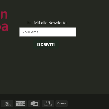
Iscriviti alla Newsletter
ISCRIVITI
asterCard
CartaSi
American
Credit
Dinners
Klarna
Express
Card
Club