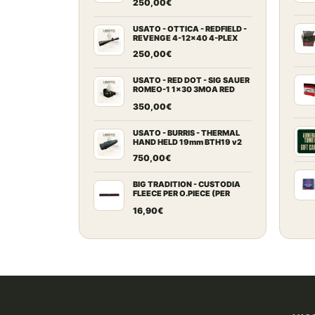
250,00
€
USATO - OTTICA - REDFIELD -
REVENGE 4-12x40 4-PLEX
250,00
€
USATO - RED DOT - SIG SAUER
ROMEO-1 1x30 3MOA RED
DOT
350,00
€
USATO - BURRIS - THERMAL
HAND HELD 19mm BTH19 v2
750,00
€
BIG TRADITION - CUSTODIA
FLEECE PER O.PIECE (PER
ARCHI RICURVI FINO A 64")
16,90
€