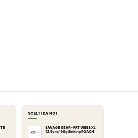
SCELTI DA NOI
NTE
SAVAGE GEAR - FAT VIBES XL
12.5cm / 90g Sinking ROACH
rente
(00G23MH)