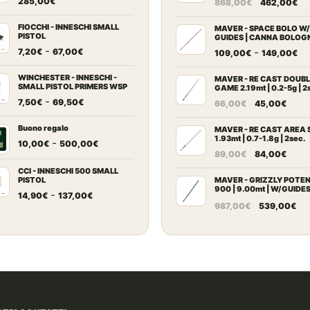
Il
Il
285,00
€
868,00
€
462,00
€
prezzo
pr
FIOCCHI - INNESCHI SMALL
originale
at
MAVER - SPACE BOLO W/
PISTOL
GUIDES | CANNA BOLOG
era:
è:
Fascia
-
Fa
-
7,20
€
67,00
€
109,00
€
149,00
€
868,00€.
46
di
di
prezzo:
WINCHESTER - INNESCHI -
pr
MAVER - RE CAST DOUB
SMALL PISTOL PRIMERS WSP
GAME 2.19mt | 0.2-5g | 2
da
da
Fascia
-
Il
Il
7,50
€
69,50
€
66,00
€
45,00
€
7,20€
10
di
prezzo
prez
a
a
prezzo:
Buono regalo
originale
attu
MAVER - RE CAST AREA 
67,00€
14
1.93mt | 0.7-1.8g | 2sec.
da
Fascia
-
era:
è:
10,00
€
500,00
€
Il
Il
89,00
€
84,00
€
7,50€
di
66,00€.
45,0
prezzo
prez
a
prezzo:
CCI - INNESCHI 500 SMALL
originale
attu
PISTOL
MAVER - GRIZZLY POTE
69,50€
da
900 | 9.00mt | W/GUIDE
Fascia
era:
è:
-
14,90
€
137,00
€
10,00€
BLOCK
Il
Il
987,00
€
539,00
€
di
89,00€.
84,0
a
prezzo
pr
prezzo:
500,00€
originale
at
da
era:
è:
14,90€
987,00€.
53
a
137,00€