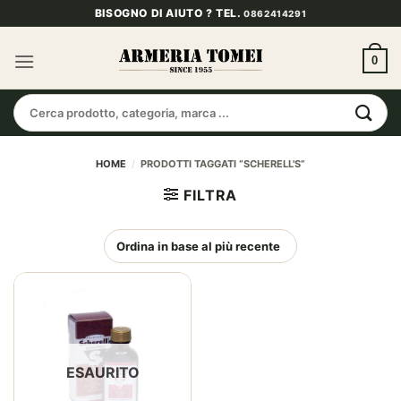
Salta
BISOGNO DI AIUTO ? TEL.
0862414291
ai
contenuti
0
Cerca:
HOME
/
PRODOTTI TAGGATI “SCHERELL'S”
FILTRA
ESAURITO