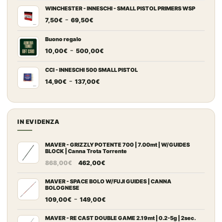
prezzo:
WINCHESTER - INNESCHI - SMALL PISTOL PRIMERS WSP
Fascia
-
da
7,50
€
69,50
€
di
7,20€
prezzo:
a
Buono regalo
Fascia
-
da
67,00€
10,00
€
500,00
€
di
7,50€
prezzo:
a
CCI - INNESCHI 500 SMALL PISTOL
Fascia
-
da
69,50€
14,90
€
137,00
€
di
10,00€
prezzo:
a
da
500,00€
14,90€
IN EVIDENZA
a
137,00€
MAVER - GRIZZLY POTENTE 700 | 7.00mt | W/GUIDES
BLOCK | Canna Trota Torrente
Il
Il
868,00
€
462,00
€
prezzo
prezzo
originale
attuale
MAVER - SPACE BOLO W/FUJI GUIDES | CANNA
BOLOGNESE
era:
è:
Fascia
-
109,00
€
149,00
€
868,00€.
462,00€.
di
prezzo:
MAVER - RE CAST DOUBLE GAME 2.19mt | 0.2-5g | 2sec.