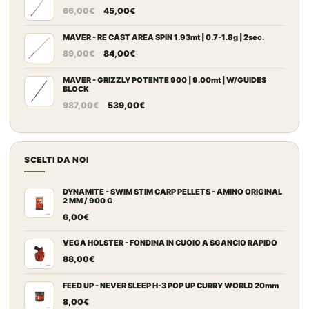
Il
Il
da
66,00
€
45,00
€
prezzo
prezzo
109,00€
originale
attuale
MAVER - RE CAST AREA SPIN 1.93mt | 0.7-1.8g | 2sec.
a
Il
Il
era:
è:
149,00€
89,00
€
84,00
€
prezzo
prezzo
66,00€.
45,00€.
originale
attuale
MAVER - GRIZZLY POTENTE 900 | 9.00mt | W/GUIDES
BLOCK
era:
è:
Il
Il
987,00
€
539,00
€
89,00€.
84,00€.
prezzo
prezzo
originale
attuale
era:
è:
SCELTI DA NOI
987,00€.
539,00€.
DYNAMITE - SWIM STIM CARP PELLETS - AMINO ORIGINAL
2 MM / 900 G
6,00
€
VEGA HOLSTER - FONDINA IN CUOIO A SGANCIO RAPIDO
88,00
€
FEED UP - NEVER SLEEP H-3 POP UP CURRY WORLD 20mm
8,00
€