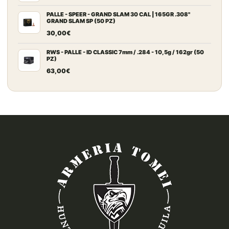
PALLE - SPEER - GRAND SLAM 30 CAL | 165GR .308"
GRAND SLAM SP (50 PZ)
30,00
€
RWS - PALLE - ID CLASSIC 7mm / .284 - 10,5g / 162gr (50
PZ)
63,00
€