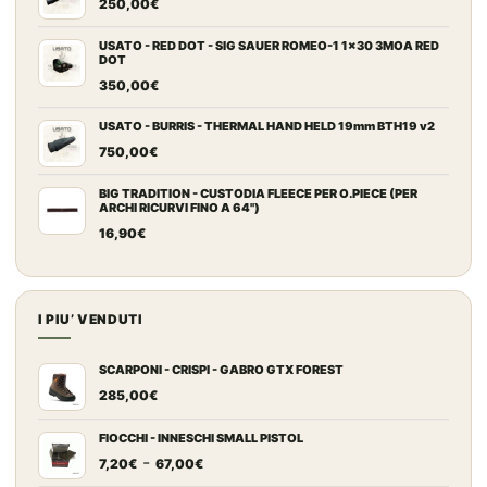
250,00
€
USATO - RED DOT - SIG SAUER ROMEO-1 1x30 3MOA RED
DOT
350,00
€
USATO - BURRIS - THERMAL HAND HELD 19mm BTH19 v2
750,00
€
BIG TRADITION - CUSTODIA FLEECE PER O.PIECE (PER
ARCHI RICURVI FINO A 64")
16,90
€
I PIU’ VENDUTI
SCARPONI - CRISPI - GABRO GTX FOREST
285,00
€
FIOCCHI - INNESCHI SMALL PISTOL
Fascia
-
7,20
€
67,00
€
di