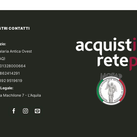
14,90€
987,00€.
53
a
137,00€
STRI CONTATTI
zio:
alaria Antica Ovest
(AQ)
a 01328000664
 0862414291
 392 9519619
Legale:
a Machilone 7 - L'Aquila