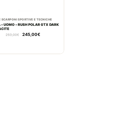
E SCARPONI SPORTIVE E TECNICHE
 – UOMO – RUSH POLAR GTX DARK
CITE
Il
Il
245,00
€
259,00
€
prezzo
prezzo
originale
attuale
era:
è:
259,00€.
245,00€.