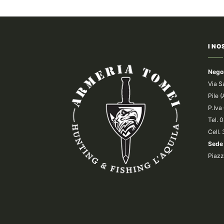
I NO
Nego
Via S
Pile 
P.Iv
Tel.
Cell.
Sede 
Piazz