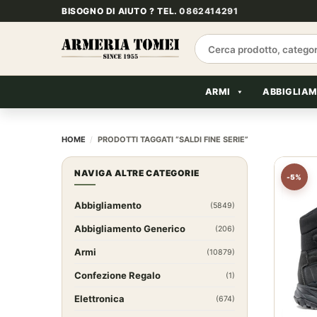
Salta
BISOGNO DI AIUTO ? TEL.
0862414291
ai
contenuti
Cerca:
ARMI
ABBIGLIA
HOME
/
PRODOTTI TAGGATI “SALDI FINE SERIE”
NAVIGA ALTRE CATEGORIE
-5%
Abbigliamento
(5849)
Abbigliamento Generico
(206)
Armi
(10879)
Confezione Regalo
(1)
Elettronica
(674)