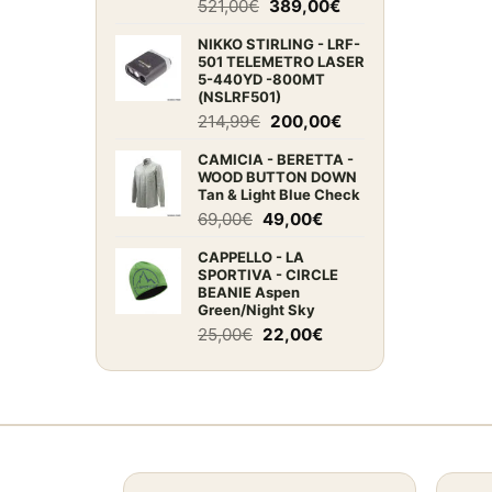
Il
Il
521,00
€
389,00
€
prezzo
prezzo
NIKKO STIRLING - LRF-
originale
attuale
501 TELEMETRO LASER
era:
è:
5-440YD -800MT
521,00€.
389,00€.
(NSLRF501)
Il
Il
214,99
€
200,00
€
prezzo
prezzo
CAMICIA - BERETTA -
originale
attuale
WOOD BUTTON DOWN
era:
è:
Tan & Light Blue Check
214,99€.
200,00€.
Il
Il
69,00
€
49,00
€
prezzo
prezzo
CAPPELLO - LA
originale
attuale
SPORTIVA - CIRCLE
era:
è:
BEANIE Aspen
69,00€.
49,00€.
Green/Night Sky
Il
Il
25,00
€
22,00
€
prezzo
prezzo
originale
attuale
era:
è:
25,00€.
22,00€.