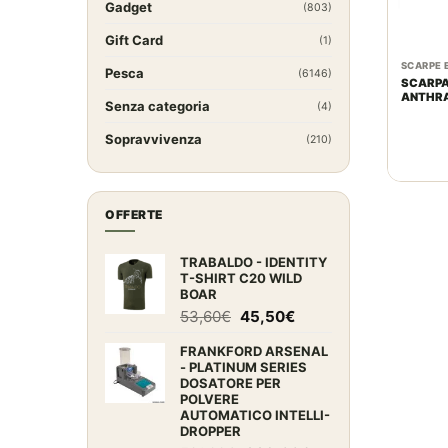
Gadget
(803)
Gift Card
(1)
SCARPE 
Pesca
(6146)
SCARPA
ANTHRA
Senza categoria
(4)
Sopravvivenza
(210)
OFFERTE
TRABALDO - IDENTITY
T-SHIRT C20 WILD
BOAR
Il
Il
53,60
€
45,50
€
prezzo
prezzo
FRANKFORD ARSENAL
originale
attuale
- PLATINUM SERIES
era:
è:
DOSATORE PER
53,60€.
45,50€.
POLVERE
AUTOMATICO INTELLI-
DROPPER