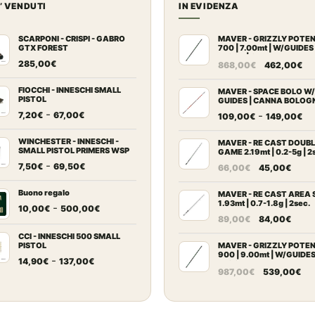
U’ VENDUTI
IN EVIDENZA
SCARPONI - CRISPI - GABRO
MAVER - GRIZZLY POTE
GTX FOREST
700 | 7.00mt | W/GUIDES
BLOCK | Canna Trota Tor
Il
Il
285,00
€
868,00
€
462,00
€
prezzo
pr
FIOCCHI - INNESCHI SMALL
originale
at
MAVER - SPACE BOLO W/
PISTOL
GUIDES | CANNA BOLOG
era:
è:
Fascia
-
Fa
-
7,20
€
67,00
€
109,00
€
149,00
€
868,00€.
46
di
di
prezzo:
WINCHESTER - INNESCHI -
pr
MAVER - RE CAST DOUB
SMALL PISTOL PRIMERS WSP
GAME 2.19mt | 0.2-5g | 2
da
da
Fascia
-
Il
Il
7,50
€
69,50
€
66,00
€
45,00
€
7,20€
10
di
prezzo
prez
a
a
prezzo:
Buono regalo
originale
attu
MAVER - RE CAST AREA 
67,00€
14
1.93mt | 0.7-1.8g | 2sec.
da
Fascia
-
era:
è:
10,00
€
500,00
€
Il
Il
89,00
€
84,00
€
7,50€
di
66,00€.
45,0
prezzo
prez
a
prezzo:
CCI - INNESCHI 500 SMALL
originale
attu
PISTOL
MAVER - GRIZZLY POTE
69,50€
da
900 | 9.00mt | W/GUIDE
Fascia
era:
è:
-
14,90
€
137,00
€
10,00€
BLOCK
Il
Il
987,00
€
539,00
€
di
89,00€.
84,0
a
prezzo
pr
prezzo:
500,00€
originale
at
da
era:
è: