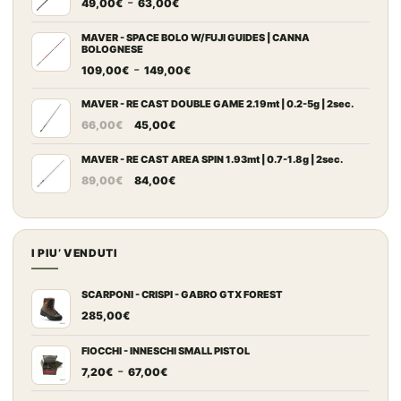
Fascia
-
era:
è:
49,00
€
63,00
€
di
868,00€.
462,00€.
prezzo:
MAVER - SPACE BOLO W/FUJI GUIDES | CANNA
BOLOGNESE
da
Fascia
-
109,00
€
149,00
€
49,00€
di
a
prezzo:
MAVER - RE CAST DOUBLE GAME 2.19mt | 0.2-5g | 2sec.
63,00€
Il
Il
da
66,00
€
45,00
€
prezzo
prezzo
109,00€
originale
attuale
MAVER - RE CAST AREA SPIN 1.93mt | 0.7-1.8g | 2sec.
a
Il
Il
era:
è:
149,00€
89,00
€
84,00
€
prezzo
prezzo
66,00€.
45,00€.
originale
attuale
era:
è:
89,00€.
84,00€.
I PIU’ VENDUTI
SCARPONI - CRISPI - GABRO GTX FOREST
285,00
€
FIOCCHI - INNESCHI SMALL PISTOL
Fascia
-
7,20
€
67,00
€
di