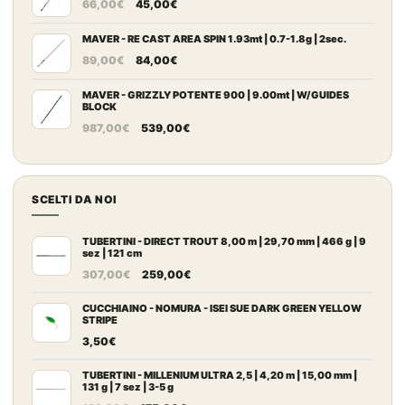
Il
Il
da
66,00
€
45,00
€
prezzo
prezzo
109,00€
originale
attuale
MAVER - RE CAST AREA SPIN 1.93mt | 0.7-1.8g | 2sec.
a
Il
Il
era:
è:
149,00€
89,00
€
84,00
€
prezzo
prezzo
66,00€.
45,00€.
originale
attuale
MAVER - GRIZZLY POTENTE 900 | 9.00mt | W/GUIDES
BLOCK
era:
è:
Il
Il
987,00
€
539,00
€
89,00€.
84,00€.
prezzo
prezzo
originale
attuale
era:
è:
SCELTI DA NOI
987,00€.
539,00€.
TUBERTINI - DIRECT TROUT 8,00 m | 29,70 mm | 466 g | 9
sez | 121 cm
Il
Il
307,00
€
259,00
€
prezzo
prezzo
originale
attuale
CUCCHIAINO - NOMURA - ISEI SUE DARK GREEN YELLOW
STRIPE
era:
è:
3,50
€
307,00€.
259,00€.
TUBERTINI - MILLENIUM ULTRA 2,5 | 4,20 m | 15,00 mm |
131 g | 7 sez | 3-5 g