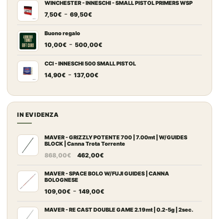
prezzo:
WINCHESTER - INNESCHI - SMALL PISTOL PRIMERS WSP
Fascia
-
da
7,50
€
69,50
€
di
7,20€
prezzo:
a
Buono regalo
Fascia
-
da
67,00€
10,00
€
500,00
€
di
7,50€
prezzo:
a
CCI - INNESCHI 500 SMALL PISTOL
Fascia
-
da
69,50€
14,90
€
137,00
€
di
10,00€
prezzo:
a
da
500,00€
14,90€
IN EVIDENZA
a
137,00€
MAVER - GRIZZLY POTENTE 700 | 7.00mt | W/GUIDES
BLOCK | Canna Trota Torrente
Il
Il
868,00
€
462,00
€
prezzo
prezzo
originale
attuale
MAVER - SPACE BOLO W/FUJI GUIDES | CANNA
BOLOGNESE
era:
è:
Fascia
-
109,00
€
149,00
€
868,00€.
462,00€.
di
prezzo:
MAVER - RE CAST DOUBLE GAME 2.19mt | 0.2-5g | 2sec.