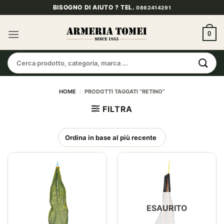
Salta
BISOGNO DI AIUTO ? TEL.
0862414291
ai
contenuti
0
Cerca:
HOME
/
PRODOTTI TAGGATI “RETINO”
FILTRA
ESAURITO