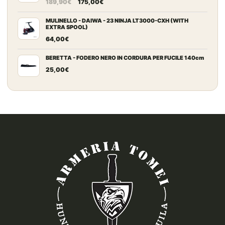
Il
Il
189,90
€
175,00
€
prezzo
prezzo
originale
attuale
MULINELLO - DAIWA - 23 NINJA LT3000-CXH (WITH
EXTRA SPOOL)
era:
è:
64,00
€
189,90€.
175,00€.
BERETTA - FODERO NERO IN CORDURA PER FUCILE 140cm
25,00
€