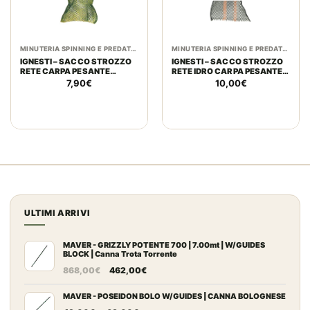
MINUTERIA SPINNING E PREDATORI
MINUTERIA SPINNING E PREDATORI
IGNESTI – SACCO STROZZO
IGNESTI – SACCO STROZZO
RETE CARPA PESANTE
RETE IDRO CARPA PESANTE
100CM X 12MM
100CM 17MM
7,90
€
10,00
€
ULTIMI ARRIVI
MAVER - GRIZZLY POTENTE 700 | 7.00mt | W/GUIDES
BLOCK | Canna Trota Torrente
Il
Il
868,00
€
462,00
€
prezzo
prezzo
originale
attuale
MAVER - POSEIDON BOLO W/GUIDES | CANNA BOLOGNESE