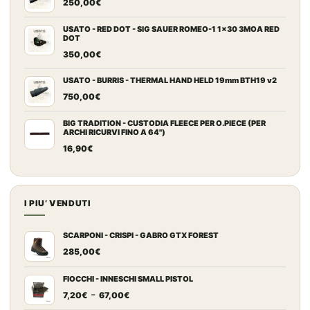
250,00
€
USATO - RED DOT - SIG SAUER ROMEO-1 1x30 3MOA RED
DOT
350,00
€
USATO - BURRIS - THERMAL HAND HELD 19mm BTH19 v2
750,00
€
BIG TRADITION - CUSTODIA FLEECE PER O.PIECE (PER
ARCHI RICURVI FINO A 64")
16,90
€
I PIU’ VENDUTI
SCARPONI - CRISPI - GABRO GTX FOREST
285,00
€
FIOCCHI - INNESCHI SMALL PISTOL
Fascia
-
7,20
€
67,00
€
di