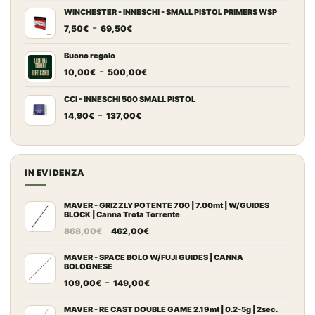
prezzo:
WINCHESTER - INNESCHI - SMALL PISTOL PRIMERS WSP
Fascia
-
da
7,50
€
69,50
€
di
7,20€
prezzo:
a
Buono regalo
Fascia
-
da
67,00€
10,00
€
500,00
€
di
7,50€
prezzo:
a
CCI - INNESCHI 500 SMALL PISTOL
Fascia
-
da
69,50€
14,90
€
137,00
€
di
10,00€
prezzo:
a
da
500,00€
14,90€
IN EVIDENZA
a
137,00€
MAVER - GRIZZLY POTENTE 700 | 7.00mt | W/GUIDES
BLOCK | Canna Trota Torrente
Il
Il
868,00
€
462,00
€
prezzo
prezzo
originale
attuale
MAVER - SPACE BOLO W/FUJI GUIDES | CANNA
BOLOGNESE
era:
è:
Fascia
-
109,00
€
149,00
€
868,00€.
462,00€.
di
prezzo:
MAVER - RE CAST DOUBLE GAME 2.19mt | 0.2-5g | 2sec.