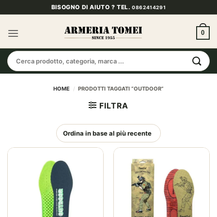
Salta
BISOGNO DI AIUTO ? TEL.
0862414291
ai
contenuti
0
Cerca:
HOME
/
PRODOTTI TAGGATI “OUTDOOR”
FILTRA