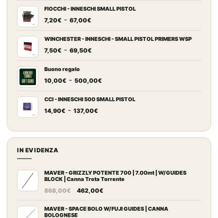
FIOCCHI - INNESCHI SMALL PISTOL
Fascia
-
7,20
€
67,00
€
di
prezzo:
WINCHESTER - INNESCHI - SMALL PISTOL PRIMERS WSP
Fascia
-
da
7,50
€
69,50
€
di
7,20€
prezzo:
a
Buono regalo
Fascia
-
da
67,00€
10,00
€
500,00
€
di
7,50€
prezzo:
a
CCI - INNESCHI 500 SMALL PISTOL
Fascia
-
da
69,50€
14,90
€
137,00
€
di
10,00€
prezzo:
a
da
500,00€
14,90€
IN EVIDENZA
a
137,00€
MAVER - GRIZZLY POTENTE 700 | 7.00mt | W/GUIDES
BLOCK | Canna Trota Torrente
Il
Il
868,00
€
462,00
€
prezzo
prezzo
originale
attuale
MAVER - SPACE BOLO W/FUJI GUIDES | CANNA
BOLOGNESE