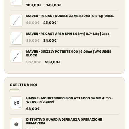
era:
è:
Fascia
-
109,00
€
149,00
€
868,00€.
462,00€.
di
prezzo:
MAVER - RE CAST DOUBLE GAME 2.19mt | 0.2-5g | 2sec.
Il
Il
da
66,00
€
45,00
€
prezzo
prezzo
109,00€
originale
attuale
MAVER - RE CAST AREA SPIN 1.93mt | 0.7-1.8g | 2sec.
a
Il
Il
era:
è:
149,00€
89,00
€
84,00
€
prezzo
prezzo
66,00€.
45,00€.
originale
attuale
MAVER - GRIZZLY POTENTE 900 | 9.00mt | W/GUIDES
BLOCK
era:
è:
Il
Il
987,00
€
539,00
€
89,00€.
84,00€.
prezzo
prezzo
originale
attuale
era:
è:
SCELTI DA NOI
987,00€.
539,00€.
HAWKE - MOUNTS PRECISION ATTACCO 34 MM ALTO -
WEAVER (23022)
68,00
€
DISTINTIVO GUARDIA DI FINANZA OPERAZIONE
PRIMAVERA