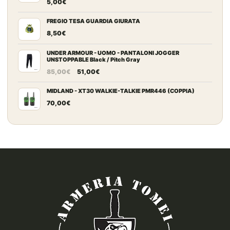
5,00
€
FREGIO TESA GUARDIA GIURATA
8,50
€
UNDER ARMOUR - UOMO - PANTALONI JOGGER
UNSTOPPABLE Black / Pitch Gray
Il
Il
85,00
€
51,00
€
prezzo
prezzo
originale
attuale
MIDLAND - XT30 WALKIE-TALKIE PMR446 (COPPIA)
era:
è:
70,00
€
85,00€.
51,00€.