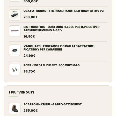
350,00
€
USATO - BURRIS - THERMAL HAND HELD 19mm BTH19 v2
750,00
€
BIG TRADITION - CUSTODIA FLEECE PER O.PIECE (PER
ARCHI RICURVI FINO A 64")
16,90
€
VANGUARD - ENDEAVOR PIC RAIL (ADATTATORE
PICATINNY PER CARABINE)
24,90
€
RCBS - 15201 FL DIE SET .300 WBY MAG
83,70
€
I PIU’ VENDUTI
SCARPONI - CRISPI - GABRO GTX FOREST
285,00
€