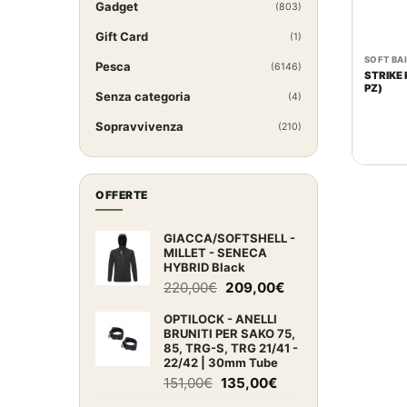
Gadget
(803)
Gift Card
(1)
SOFT BA
Pesca
(6146)
STRIKE 
PZ)
Senza categoria
(4)
Sopravvivenza
(210)
OFFERTE
GIACCA/SOFTSHELL -
MILLET - SENECA
HYBRID Black
Il
Il
220,00
€
209,00
€
prezzo
prezzo
OPTILOCK - ANELLI
originale
attuale
BRUNITI PER SAKO 75,
era:
è:
85, TRG-S, TRG 21/41 -
220,00€.
209,00€.
22/42 | 30mm Tube
Il
Il
151,00
€
135,00
€
prezzo
prezzo