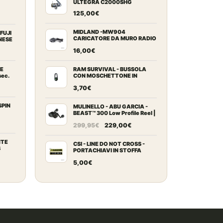
ULTEGRA C2000SHG
rente
125,00
€
ezzo
tuale
MIDLAND -MW904
FUJI
CARICATORE DA MURO RADIO
NESE
MIDLAND
scia
16,00
€
2,00€.
ezzo:
LE
RAM SURVIVAL - BUSSOLA
sec.
CON MOSCHETTONE IN
PLASTICA
3,70
€
9,00€
zo
ale
SPIN
MULINELLO - ABU GARCIA -
9,00€
BEAST™ 300 Low Profile Reel |
5.8:1
Il
Il
0€.
299,95
€
229,00
€
zo
prezzo
prezzo
ale
NTE
originale
attuale
CSI - LINE DO NOT CROSS -
S
PORTACHIAVI IN STOFFA
era:
è:
RICAMATO
0€.
5,00
€
299,95€.
229,00€.
ezzo
tuale
9,00€.