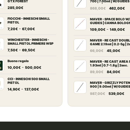
GTX FOREST
700 | 7.00mt | W/GUIDES
BLOCK | Canna Trota Tor
Il
Il
285,00
€
868,00
€
462,00
€
prezzo
pr
FIOCCHI - INNESCHI SMALL
originale
at
MAVER - SPACE BOLO W/
PISTOL
GUIDES | CANNA BOLOG
era:
è:
Fascia
-
Fa
-
7,20
€
67,00
€
109,00
€
149,00
€
868,00€.
46
di
di
prezzo:
WINCHESTER - INNESCHI -
pr
MAVER - RE CAST DOUB
SMALL PISTOL PRIMERS WSP
GAME 2.19mt | 0.2-5g | 2
da
da
Fascia
-
Il
Il
7,50
€
69,50
€
66,00
€
45,00
€
7,20€
10
di
prezzo
prez
a
a
prezzo:
Buono regalo
originale
attu
MAVER - RE CAST AREA 
67,00€
14
1.93mt | 0.7-1.8g | 2sec.
da
Fascia
-
era:
è:
10,00
€
500,00
€
Il
Il
89,00
€
84,00
€
7,50€
di
66,00€.
45,0
prezzo
prez
a
prezzo:
CCI - INNESCHI 500 SMALL
originale
attu
PISTOL
MAVER - GRIZZLY POTE
69,50€
da
900 | 9.00mt | W/GUIDE
Fascia
era:
è:
-
14,90
€
137,00
€
10,00€
BLOCK
Il
Il
987,00
€
539,00
€
di
89,00€.
84,0
a
prezzo
pr
prezzo:
500,00€
originale
at
da
era:
è:
14,90€
987,00€.
53
a
137,00€