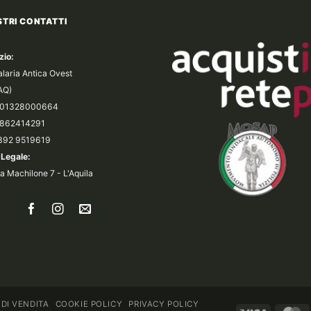
STRI CONTATTI
zio:
alaria Antica Ovest
(AQ)
a 01328000664
 0862414291
 392 9519619
Legale:
a Machilone 7 - L'Aquila
 DI VENDITA
COOKIE POLICY
PRIVACY POLICY