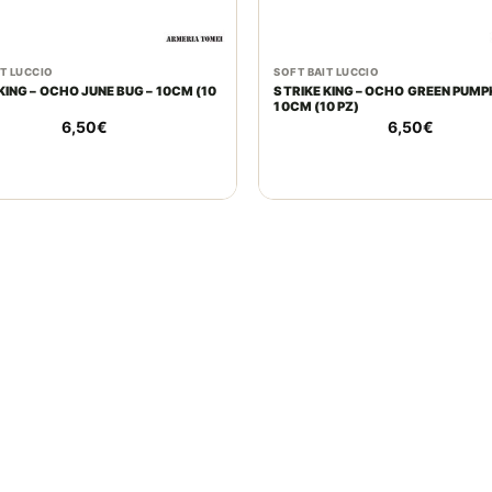
IT LUCCIO
SOFT BAIT LUCCIO
KING – OCHO JUNE BUG – 10CM (10
STRIKE KING – OCHO GREEN PUMPK
10CM (10 PZ)
6,50
€
6,50
€