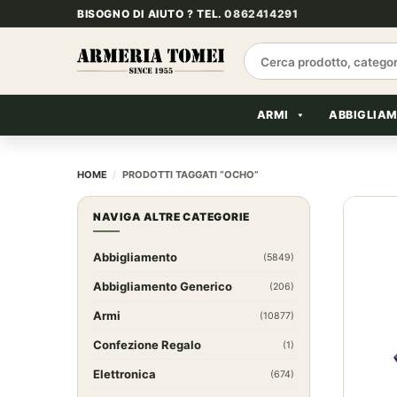
Salta
BISOGNO DI AIUTO ? TEL.
0862414291
ai
contenuti
Cerca:
ARMI
ABBIGLIA
HOME
/
PRODOTTI TAGGATI “OCHO”
NAVIGA ALTRE CATEGORIE
Abbigliamento
(5849)
Abbigliamento Generico
(206)
Armi
(10877)
Confezione Regalo
(1)
Elettronica
(674)