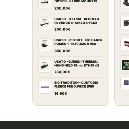
OPTICS – K1 BRG MOUNT BL
2MOA
250,00
€
USATO - OTTICA - REDFIELD -
REVENGE 4-12x40 4-PLEX
250,00
€
USATO - RED DOT - SIG SAUER
ROMEO-1 1x30 3MOA RED
DOT
350,00
€
USATO - BURRIS - THERMAL
HAND HELD 19mm BTH19 v2
750,00
€
BIG TRADITION - CUSTODIA
FLEECE PER O.PIECE (PER
ARCHI RICURVI FINO A 64")
16,90
€