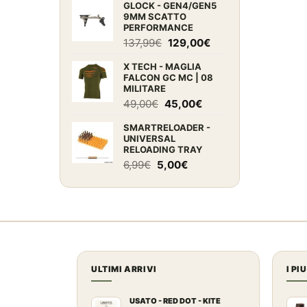
GLOCK - GEN4/GEN5
originale
attuale
9MM SCATTO
era:
è:
PERFORMANCE
151,00€.
135,00€.
Il
Il
137,99
€
129,00
€
prezzo
prezzo
X TECH - MAGLIA
originale
attuale
FALCON GC MC | 08
era:
è:
MILITARE
137,99€.
129,00€.
Il
Il
49,00
€
45,00
€
prezzo
prezzo
SMARTRELOADER -
originale
attuale
UNIVERSAL
era:
è:
RELOADING TRAY
49,00€.
45,00€.
Il
Il
6,99
€
5,00
€
prezzo
prezzo
originale
attuale
era:
è:
6,99€.
5,00€.
ULTIMI ARRIVI
I PI
USATO - RED DOT - KITE