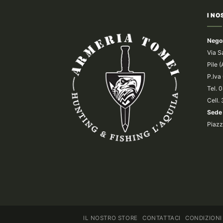
I NO
Nego
Via S
Pile 
P.Iv
Tel.
Cell.
Sede 
Piazz
IL NOSTRO STORE
CONTATTACI
CONDIZIONI