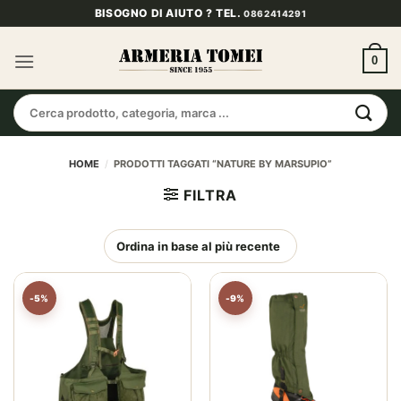
Salta
BISOGNO DI AIUTO ? TEL.
0862414291
ai
contenuti
0
Cerca:
HOME
/
PRODOTTI TAGGATI “NATURE BY MARSUPIO”
FILTRA
-5%
-9%