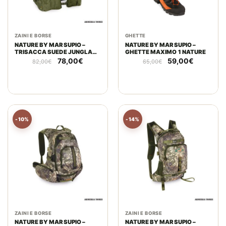
ZAINI E BORSE
GHETTE
NATURE BY MARSUPIO –
NATURE BY MARSUPIO –
TRISACCA SUEDE JUNGLA
GHETTE MAXIMO 1 NATURE
PRO
Il
Il
Il
Il
78,00
€
59,00
€
82,00
€
65,00
€
prezzo
prezzo
prezzo
prezzo
originale
attuale
originale
attuale
era:
è:
era:
è:
82,00€.
78,00€.
65,00€.
59,00€.
-10%
-14%
ZAINI E BORSE
ZAINI E BORSE
NATURE BY MARSUPIO –
NATURE BY MARSUPIO –