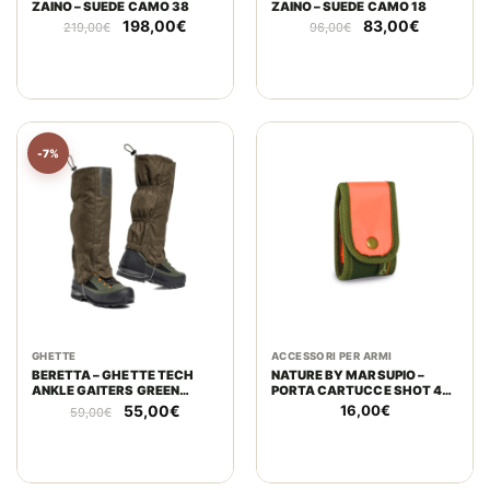
ZAINO – SUEDE CAMO 38
ZAINO – SUEDE CAMO 18
Il
Il
Il
Il
198,00
€
83,00
€
219,00
€
96,00
€
prezzo
prezzo
prezzo
prezzo
originale
attuale
originale
attuale
era:
è:
era:
è:
219,00€.
198,00€.
96,00€.
83,00€.
-7%
GHETTE
ACCESSORI PER ARMI
BERETTA – GHETTE TECH
NATURE BY MARSUPIO –
ANKLE GAITERS GREEN
PORTA CARTUCCE SHOT 4
MOSS
POLYESTERE 600
Il
Il
55,00
€
16,00
€
59,00
€
prezzo
prezzo
originale
attuale
era:
è:
59,00€.
55,00€.