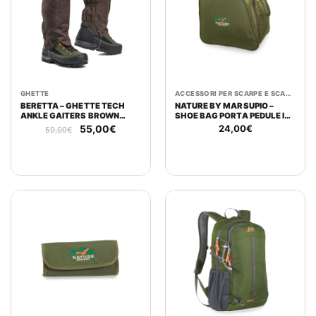
GHETTE
ACCESSORI PER SCARPE E SCARPONI
BERETTA – GHETTE TECH
NATURE BY MARSUPIO –
ANKLE GAITERS BROWN
SHOE BAG PORTA PEDULE IN
BARK
MAR-TEX RIPSTOP PU
Il
Il
55,00
€
24,00
€
59,00
€
prezzo
prezzo
originale
attuale
era:
è:
59,00€.
55,00€.