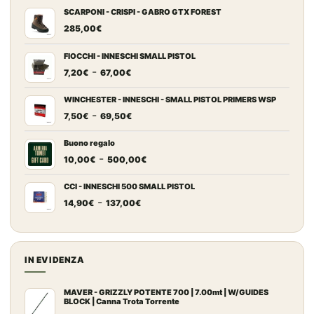
SCARPONI - CRISPI - GABRO GTX FOREST
285,00
€
FIOCCHI - INNESCHI SMALL PISTOL
Fascia
-
7,20
€
67,00
€
di
prezzo:
WINCHESTER - INNESCHI - SMALL PISTOL PRIMERS WSP
Fascia
-
da
7,50
€
69,50
€
di
7,20€
prezzo:
a
Buono regalo
Fascia
-
da
67,00€
10,00
€
500,00
€
di
7,50€
prezzo:
a
CCI - INNESCHI 500 SMALL PISTOL
Fascia
-
da
69,50€
14,90
€
137,00
€
di
10,00€
prezzo:
a
da
500,00€
14,90€
IN EVIDENZA
a
137,00€
MAVER - GRIZZLY POTENTE 700 | 7.00mt | W/GUIDES
BLOCK | Canna Trota Torrente