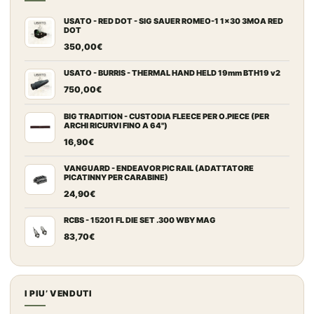
USATO - RED DOT - SIG SAUER ROMEO-1 1x30 3MOA RED
DOT
350,00
€
USATO - BURRIS - THERMAL HAND HELD 19mm BTH19 v2
750,00
€
BIG TRADITION - CUSTODIA FLEECE PER O.PIECE (PER
ARCHI RICURVI FINO A 64")
16,90
€
VANGUARD - ENDEAVOR PIC RAIL (ADATTATORE
PICATINNY PER CARABINE)
24,90
€
RCBS - 15201 FL DIE SET .300 WBY MAG
83,70
€
I PIU’ VENDUTI