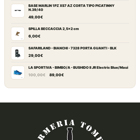
BASE MARLIN 1PZ XS7 AZ CORTA TIPO PICATINNY
N.39/40
49,00
€
SPILLA BECCACCIA 2,5x2 cm
6,00
€
SAFARILAND - BIANCHI - 7328 PORTA GUANTI - BLK
29,00
€
LA SPORTIVA - BIMBO/A - BUSHIDO II JR Electric Blue/Maui
Il
Il
100,00
€
89,00
€
prezzo
prezzo
originale
attuale
era:
è:
100,00€.
89,00€.