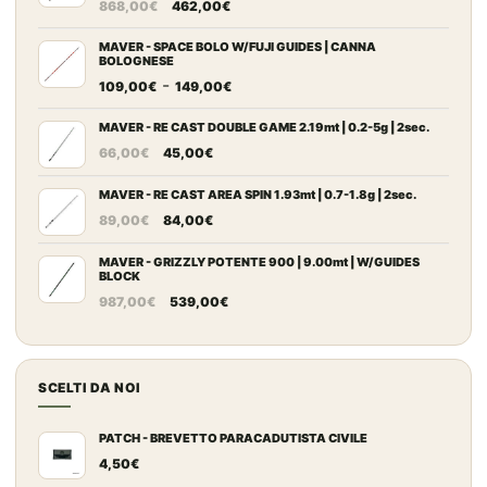
Il
Il
868,00
€
462,00
€
prezzo
prezzo
originale
attuale
MAVER - SPACE BOLO W/FUJI GUIDES | CANNA
BOLOGNESE
era:
è:
Fascia
-
109,00
€
149,00
€
868,00€.
462,00€.
di
prezzo:
MAVER - RE CAST DOUBLE GAME 2.19mt | 0.2-5g | 2sec.
Il
Il
da
66,00
€
45,00
€
prezzo
prezzo
109,00€
originale
attuale
MAVER - RE CAST AREA SPIN 1.93mt | 0.7-1.8g | 2sec.
a
Il
Il
era:
è:
149,00€
89,00
€
84,00
€
prezzo
prezzo
66,00€.
45,00€.
originale
attuale
MAVER - GRIZZLY POTENTE 900 | 9.00mt | W/GUIDES
BLOCK
era:
è:
Il
Il
987,00
€
539,00
€
89,00€.
84,00€.
prezzo
prezzo
originale
attuale
era:
è:
SCELTI DA NOI
987,00€.
539,00€.
PATCH - BREVETTO PARACADUTISTA CIVILE
4,50
€