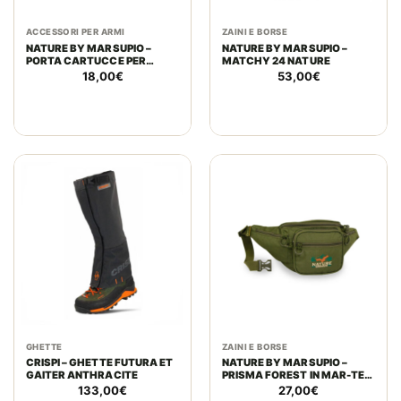
ACCESSORI PER ARMI
ZAINI E BORSE
NATURE BY MARSUPIO –
NATURE BY MARSUPIO –
PORTA CARTUCCE PER
MATCHY 24 NATURE
CARABINA SHOT 2
18,00
€
53,00
€
IMBOTTITO IN MAR-TEX 600
RIPSTOP
GHETTE
ZAINI E BORSE
CRISPI – GHETTE FUTURA ET
NATURE BY MARSUPIO –
GAITER ANTHRACITE
PRISMA FOREST IN MAR-TEX
RIPSTOP | VERDE
133,00
€
27,00
€