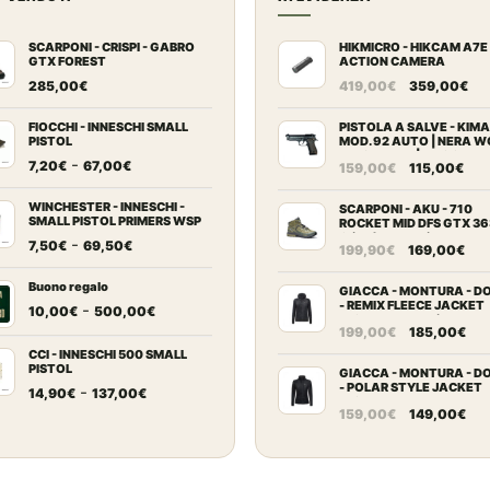
SCARPONI - CRISPI - GABRO
HIKMICRO - HIKCAM A7E
GTX FOREST
ACTION CAMERA
Il
Il
285,00
€
419,00
€
359,00
€
prezzo
pr
originale
at
FIOCCHI - INNESCHI SMALL
PISTOLA A SALVE - KIM
PISTOL
MOD. 92 AUTO | NERA W
era:
è:
cal. 9 mm PA | "IN GOD W
Fascia
-
Il
Il
7,20
€
67,00
€
159,00
€
115,00
€
419,00€.
35
TRUST" SPECIAL EDITIO
di
prezzo
pre
prezzo:
WINCHESTER - INNESCHI -
originale
att
SCARPONI - AKU - 710
SMALL PISTOL PRIMERS WSP
ROCKET MID DFS GTX 36
da
era:
è:
Olive/Anthracite
Fascia
-
7,50
€
69,50
€
Il
Il
7,20€
199,90
€
169,00
€
159,00€.
115
di
prezzo
pr
a
prezzo:
Buono regalo
originale
att
GIACCA - MONTURA - D
67,00€
- REMIX FLEECE JACKET
da
Fascia
-
10,00
€
500,00
€
era:
è:
WOMAN Antracite
Il
Il
7,50€
di
199,00
€
185,00
€
199,90€.
169
prezzo
pr
a
prezzo:
CCI - INNESCHI 500 SMALL
PISTOL
originale
att
69,50€
da
GIACCA - MONTURA - D
- POLAR STYLE JACKET
Fascia
-
14,90
€
137,00
€
era:
è:
10,00€
WOMAN Black
Il
Il
di
159,00
€
149,00
€
199,00€.
185
a
prezzo
pr
prezzo:
500,00€
originale
att
da
era:
è:
14,90€