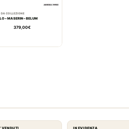
I DA COLLEZIONE
LO – MASERIN – BELUM
379,00
€
U’ VENDUTI
IN EVIDENZA