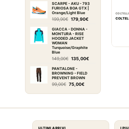
SCARPE - AKU - 793
originale
attuale
FURIOSA BOA GTX |
era:
è:
Orange/Light Blue
COLTELL
2.060,00€.
1.940,00€.
Il
Il
199,90
€
179,90
€
COLTEL
prezzo
prezzo
GIACCA - DONNA -
originale
attuale
MONTURA - RISE
era:
è:
HOODED JACKET
199,90€.
179,90€.
WOMAN
Turquoise/Graphite
Blue
Il
Il
149,00
€
135,00
€
prezzo
prezzo
PANTALONE -
originale
attuale
BROWNING - FIELD
era:
è:
PREVENT BROWN
149,00€.
135,00€.
Il
Il
99,00
€
75,00
€
prezzo
prezzo
originale
attuale
era:
è:
99,00€.
75,00€.
ULTIMI ARRIVI
I PI