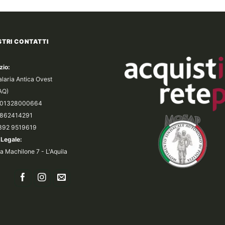
159,00€.
149
a
137,00€
STRI CONTATTI
zio:
alaria Antica Ovest
(AQ)
a 01328000664
 0862414291
 392 9519619
Legale:
a Machilone 7 - L'Aquila