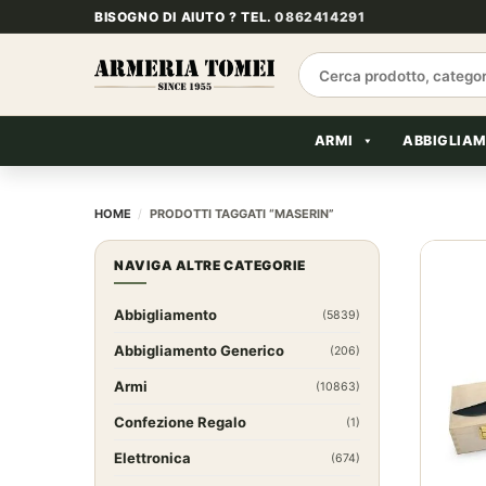
Salta
BISOGNO DI AIUTO ? TEL.
0862414291
ai
contenuti
Cerca:
ARMI
ABBIGLIA
HOME
/
PRODOTTI TAGGATI “MASERIN”
NAVIGA ALTRE CATEGORIE
Abbigliamento
(5839)
Abbigliamento Generico
(206)
Armi
(10863)
Confezione Regalo
(1)
Elettronica
(674)