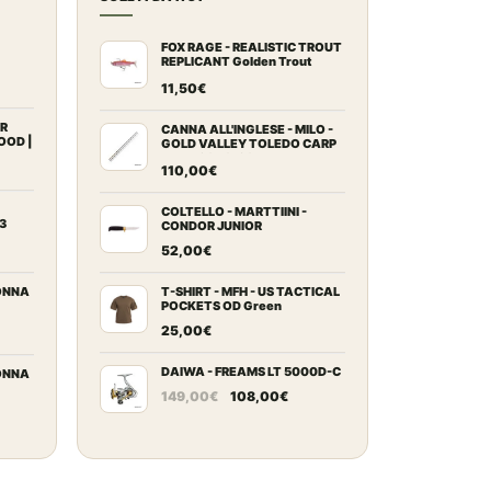
FOX RAGE - REALISTIC TROUT
REPLICANT Golden Trout
14cm 5.5" 55g
11,50
€
ezzo
tuale
AR
CANNA ALL'INGLESE - MILO -
OOD |
GOLD VALLEY TOLEDO CARP
E
MKII 420 10-30 g
9,00€.
N
110,00
€
zzo
uale
COLTELLO - MARTTIINI -
3
CONDOR JUNIOR
52,00
€
,00€.
ezzo
uale
ONNA
T-SHIRT - MFH - US TACTICAL
POCKETS OD Green
25,00
€
,00€.
ezzo
uale
DAIWA - FREAMS LT 5000D-C
ONNA
Il
Il
149,00
€
108,00
€
prezzo
prezzo
,00€.
ezzo
originale
attuale
uale
era:
è:
149,00€.
108,00€.