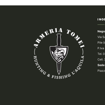
I NO
Nego
Via S
Pile 
P.Iv
Tel.
Cell.
Sede 
Piazz