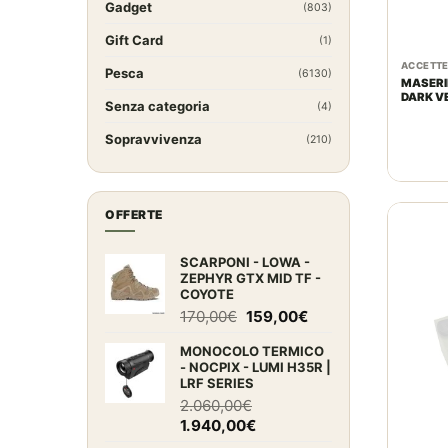
Gadget
(803)
Gift Card
(1)
ACCETT
Pesca
(6130)
MASERI
DARK V
Senza categoria
(4)
Sopravvivenza
(210)
OFFERTE
SCARPONI - LOWA -
ZEPHYR GTX MID TF -
COYOTE
Il
Il
170,00
€
159,00
€
prezzo
prezzo
MONOCOLO TERMICO
originale
attuale
- NOCPIX - LUMI H35R |
era:
è:
LRF SERIES
170,00€.
159,00€.
2.060,00
€
Il
Il
1.940,00
€
prezzo
prezzo