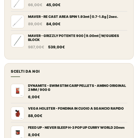
Il
Il
da
66,00
€
45,00
€
prezzo
prezzo
109,00€
originale
attuale
MAVER - RE CAST AREA SPIN 1.93mt | 0.7-1.8g | 2sec.
a
Il
Il
era:
è:
149,00€
89,00
€
84,00
€
prezzo
prezzo
66,00€.
45,00€.
originale
attuale
MAVER - GRIZZLY POTENTE 900 | 9.00mt | W/GUIDES
BLOCK
era:
è:
Il
Il
987,00
€
539,00
€
89,00€.
84,00€.
prezzo
prezzo
originale
attuale
era:
è:
SCELTI DA NOI
987,00€.
539,00€.
DYNAMITE - SWIM STIM CARP PELLETS - AMINO ORIGINAL
2 MM / 900 G
6,00
€
VEGA HOLSTER - FONDINA IN CUOIO A SGANCIO RAPIDO
88,00
€
FEED UP - NEVER SLEEP H-3 POP UP CURRY WORLD 20mm
8,00
€