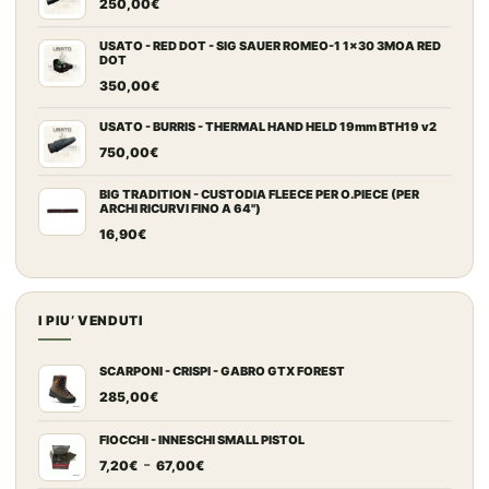
250,00
€
USATO - RED DOT - SIG SAUER ROMEO-1 1x30 3MOA RED
DOT
350,00
€
USATO - BURRIS - THERMAL HAND HELD 19mm BTH19 v2
750,00
€
BIG TRADITION - CUSTODIA FLEECE PER O.PIECE (PER
ARCHI RICURVI FINO A 64")
16,90
€
I PIU’ VENDUTI
SCARPONI - CRISPI - GABRO GTX FOREST
285,00
€
FIOCCHI - INNESCHI SMALL PISTOL
Fascia
-
7,20
€
67,00
€
di