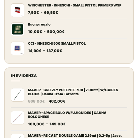
prezzo:
WINCHESTER - INNESCHI - SMALL PISTOL PRIMERS WSP
Fascia
-
da
7,50
€
69,50
€
di
7,20€
prezzo:
a
Buono regalo
Fascia
-
da
67,00€
10,00
€
500,00
€
di
7,50€
prezzo:
a
CCI - INNESCHI 500 SMALL PISTOL
Fascia
-
da
69,50€
14,90
€
137,00
€
di
10,00€
prezzo:
a
da
500,00€
14,90€
IN EVIDENZA
a
137,00€
MAVER - GRIZZLY POTENTE 700 | 7.00mt | W/GUIDES
BLOCK | Canna Trota Torrente
Il
Il
868,00
€
462,00
€
prezzo
prezzo
originale
attuale
MAVER - SPACE BOLO W/FUJI GUIDES | CANNA
BOLOGNESE
era:
è:
Fascia
-
109,00
€
149,00
€
868,00€.
462,00€.
di
prezzo:
MAVER - RE CAST DOUBLE GAME 2.19mt | 0.2-5g | 2sec.