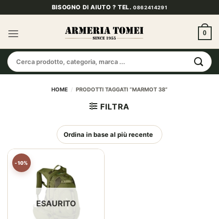
Salta
BISOGNO DI AIUTO ? TEL.
0862414291
ai
contenuti
0
Cerca:
HOME
/
PRODOTTI TAGGATI “MARMOT 38”
FILTRA
-10%
ESAURITO