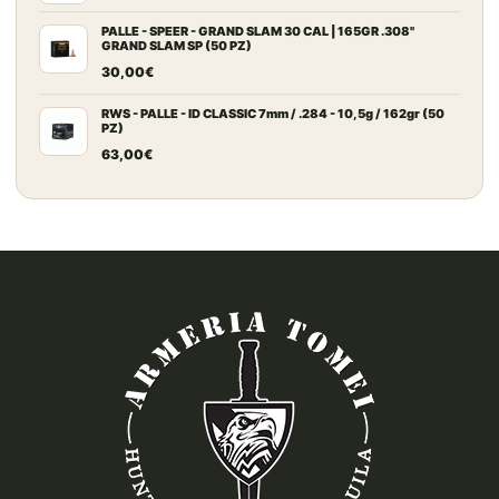
PALLE - SPEER - GRAND SLAM 30 CAL | 165GR .308"
GRAND SLAM SP (50 PZ)
30,00
€
RWS - PALLE - ID CLASSIC 7mm / .284 - 10,5g / 162gr (50
PZ)
63,00
€