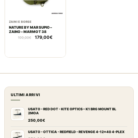
ZAINI E BORSE
NATURE BY MARSUPIO –
ZAINO – MARMOT 38
Il
Il
179,00
€
199,00
€
prezzo
prezzo
originale
attuale
era:
è:
199,00€.
179,00€.
ULTIMI ARRIVI
USATO - RED DOT - KITE OPTICS – K1 BRG MOUNT BL
2MOA
250,00
€
USATO - OTTICA - REDFIELD - REVENGE 4-12x40 4-PLEX