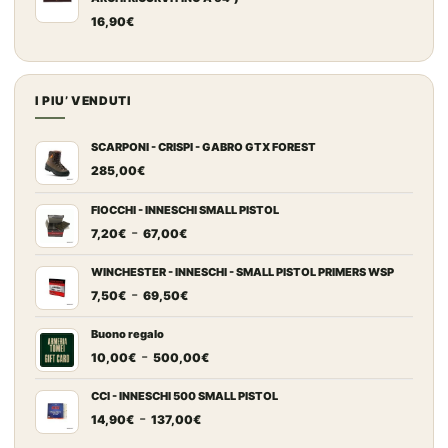
16,90
€
I PIU’ VENDUTI
SCARPONI - CRISPI - GABRO GTX FOREST
285,00
€
FIOCCHI - INNESCHI SMALL PISTOL
Fascia
-
7,20
€
67,00
€
di
prezzo:
WINCHESTER - INNESCHI - SMALL PISTOL PRIMERS WSP
Fascia
-
da
7,50
€
69,50
€
di
7,20€
prezzo:
a
Buono regalo
Fascia
-
da
67,00€
10,00
€
500,00
€
di
7,50€
prezzo:
a
CCI - INNESCHI 500 SMALL PISTOL
Fascia
-
da
69,50€
14,90
€
137,00
€
di
10,00€