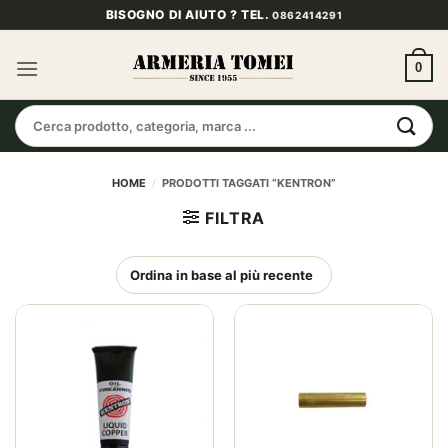
Salta
BISOGNO DI AIUTO ? TEL.
0862414291
ai
contenuti
0
Cerca:
HOME
/
PRODOTTI TAGGATI “KENTRON”
FILTRA