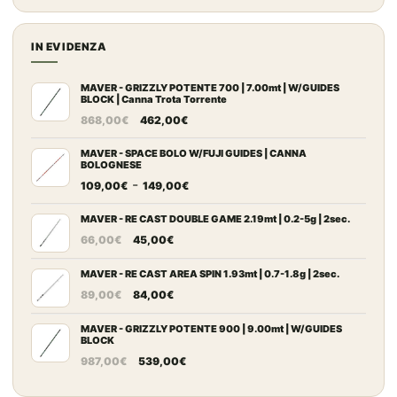
prezzo:
a
da
500,00€
14,90€
IN EVIDENZA
a
137,00€
MAVER - GRIZZLY POTENTE 700 | 7.00mt | W/GUIDES
BLOCK | Canna Trota Torrente
Il
Il
868,00
€
462,00
€
prezzo
prezzo
originale
attuale
MAVER - SPACE BOLO W/FUJI GUIDES | CANNA
BOLOGNESE
era:
è:
Fascia
-
109,00
€
149,00
€
868,00€.
462,00€.
di
prezzo:
MAVER - RE CAST DOUBLE GAME 2.19mt | 0.2-5g | 2sec.
Il
Il
da
66,00
€
45,00
€
prezzo
prezzo
109,00€
originale
attuale
MAVER - RE CAST AREA SPIN 1.93mt | 0.7-1.8g | 2sec.
a
Il
Il
era:
è:
149,00€
89,00
€
84,00
€
prezzo
prezzo
66,00€.
45,00€.
originale
attuale
MAVER - GRIZZLY POTENTE 900 | 9.00mt | W/GUIDES
BLOCK
era:
è:
Il
Il
987,00
€
539,00
€
89,00€.
84,00€.
prezzo
prezzo
originale
attuale