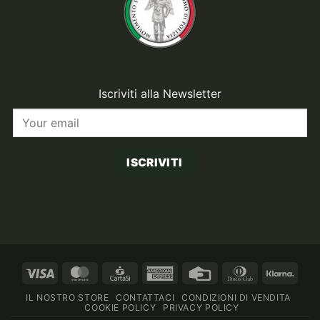
Iscriviti alla Newsletter
ISCRIVITI
Visa
MasterCard
CartaSi
American
Credit
Dinners
Klarn
Express
Card
Club
IL NOSTRO STORE
CONTATTACI
CONDIZIONI DI VENDITA
COOKIE POLICY
PRIVACY POLICY