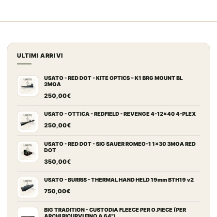
ULTIMI ARRIVI
USATO - RED DOT - KITE OPTICS – K1 BRG MOUNT BL
2MOA
250,00
€
USATO - OTTICA - REDFIELD - REVENGE 4-12x40 4-PLEX
250,00
€
USATO - RED DOT - SIG SAUER ROMEO-1 1x30 3MOA RED
DOT
350,00
€
USATO - BURRIS - THERMAL HAND HELD 19mm BTH19 v2
750,00
€
BIG TRADITION - CUSTODIA FLEECE PER O.PIECE (PER
ARCHI RICURVI FINO A 64")