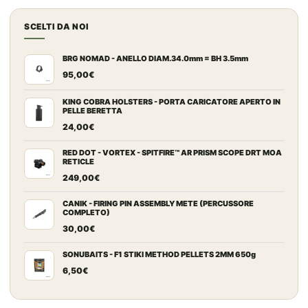
era:
è:
SCELTI DA NOI
987,00€.
539,00€.
BRG NOMAD - ANELLO DIAM.34.0mm = BH 3.5mm
95,00
€
KING COBRA HOLSTERS - PORTA CARICATORE APERTO IN
PELLE BERETTA
24,00
€
RED DOT - VORTEX - SPITFIRE™ AR PRISM SCOPE DRT MOA
RETICLE
249,00
€
CANIK - FIRING PIN ASSEMBLY METE (PERCUSSORE
COMPLETO)
30,00
€
SONUBAITS - F1 STIKI METHOD PELLETS 2MM 650g
6,50
€