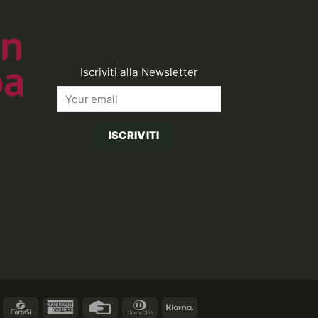
Iscriviti alla Newsletter
ISCRIVITI
asterCard
CartaSi
American
Credit
Dinners
Klarna