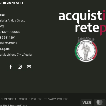
STRI CONTATTI
zio:
alaria Antica Ovest
(AQ)
a 01328000664
 0862414291
 392 9519619
Legale:
a Machilone 7 - L'Aquila
 DI VENDITA
COOKIE POLICY
PRIVACY POLICY
Visa
M
ed By
MonkeyData