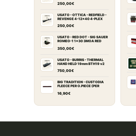
2MOA
250,00
€
USATO - OTTICA - REDFIELD -
REVENGE 4-12x40 4-PLEX
250,00
€
USATO - RED DOT - SIG SAUER
ROMEO-1 1x30 3MOA RED
DOT
350,00
€
USATO - BURRIS - THERMAL
HAND HELD 19mm BTH19 v2
750,00
€
BIG TRADITION - CUSTODIA
FLEECE PER O.PIECE (PER
ARCHI RICURVI FINO A 64")
16,90
€