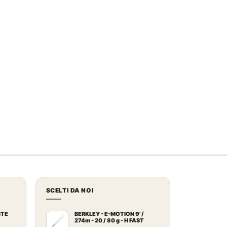
SCELTI DA NOI
NTE
BERKLEY - E-MOTION 9' /
274m - 20 / 80 g - H FAST