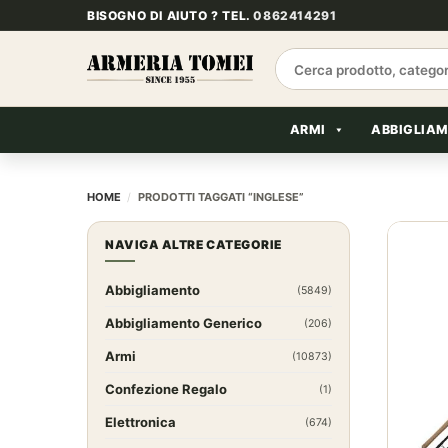
Salta
BISOGNO DI AIUTO ? TEL.
0862414291
ai
contenuti
Cerca:
ARMI
ABBIGLIA
HOME
/
PRODOTTI TAGGATI “INGLESE”
NAVIGA ALTRE CATEGORIE
Abbigliamento
(5849)
Abbigliamento Generico
(206)
Armi
(10873)
Confezione Regalo
(1)
Elettronica
(674)