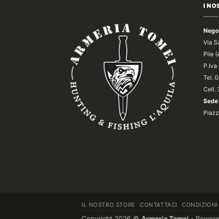
I NO
Nego
Via S
Pile 
P.Iv
Tel.
Cell.
Sede 
Piazz
IL NOSTRO STORE
CONTATTACI
CONDIZIONI
Copyright 2026 ©
Armeria Tomei
- Power