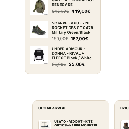
GIACCA - TRABALDO -
originale
attuale
RENEGADE
era:
è:
Il
Il
546,00
€
449,00
€
105,00€.
75,00€.
prezzo
prezzo
originale
attuale
SCARPE - AKU - 726
ROCKET DFS GTX 479
era:
è:
Military Green/Black
546,00€.
449,00€.
Il
Il
189,90
€
157,90
€
prezzo
prezzo
UNDER ARMOUR -
originale
attuale
DONNA - RIVAL +
era:
è:
FLEECE Black / White
189,90€.
157,90€.
Il
Il
65,00
€
25,00
€
prezzo
prezzo
originale
attuale
era:
è:
65,00€.
25,00€.
ULTIMI ARRIVI
I PI
USATO - RED DOT - KITE
OPTICS – K1 BRG MOUNT BL