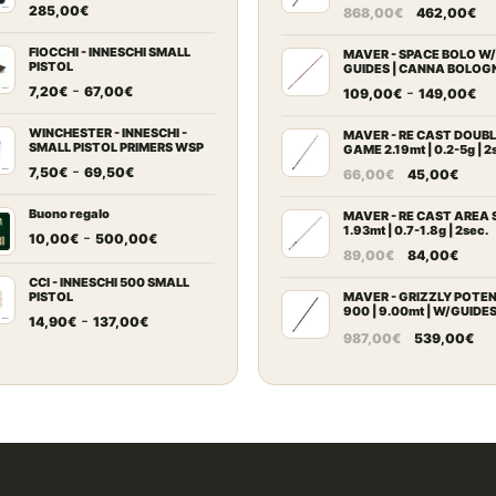
BLOCK | Canna Trota Tor
Il
Il
285,00
€
868,00
€
462,00
€
prezzo
pr
FIOCCHI - INNESCHI SMALL
originale
at
MAVER - SPACE BOLO W/
PISTOL
GUIDES | CANNA BOLOG
era:
è:
Fascia
-
Fa
-
7,20
€
67,00
€
109,00
€
149,00
€
868,00€.
46
di
di
prezzo:
WINCHESTER - INNESCHI -
pr
MAVER - RE CAST DOUB
SMALL PISTOL PRIMERS WSP
GAME 2.19mt | 0.2-5g | 2
da
da
Fascia
-
Il
Il
7,50
€
69,50
€
66,00
€
45,00
€
7,20€
10
di
prezzo
prez
a
a
prezzo:
Buono regalo
originale
attu
MAVER - RE CAST AREA 
67,00€
14
1.93mt | 0.7-1.8g | 2sec.
da
Fascia
-
era:
è:
10,00
€
500,00
€
Il
Il
89,00
€
84,00
€
7,50€
di
66,00€.
45,0
prezzo
prez
a
prezzo:
CCI - INNESCHI 500 SMALL
originale
attu
PISTOL
MAVER - GRIZZLY POTE
69,50€
da
900 | 9.00mt | W/GUIDE
Fascia
era:
è:
-
14,90
€
137,00
€
10,00€
BLOCK
Il
Il
987,00
€
539,00
€
di
89,00€.
84,0
a
prezzo
pr
prezzo:
500,00€
originale
at
da
era:
è:
14,90€
987,00€.
53
a
137,00€