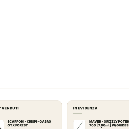
U’ VENDUTI
IN EVIDENZA
SCARPONI - CRISPI - GABRO
MAVER - GRIZZLY POTE
GTX FOREST
700 | 7.00mt | W/GUIDES