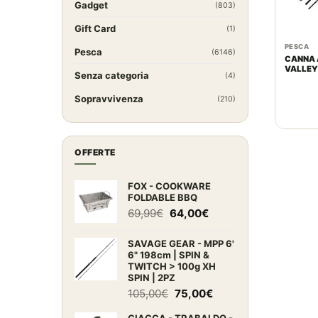
Gadget
(803)
Gift Card
(1)
PESCA
Pesca
(6146)
CANNA A
VALLEY 
Senza categoria
(4)
Sopravvivenza
(210)
OFFERTE
FOX - COOKWARE
FOLDABLE BBQ
Il
Il
69,99
€
64,00
€
prezzo
prezzo
originale
attuale
SAVAGE GEAR - MPP 6'
era:
è:
6" 198cm | SPIN &
TWITCH > 100g XH
69,99€.
64,00€.
SPIN | 2PZ
Il
Il
105,00
€
75,00
€
prezzo
prezzo