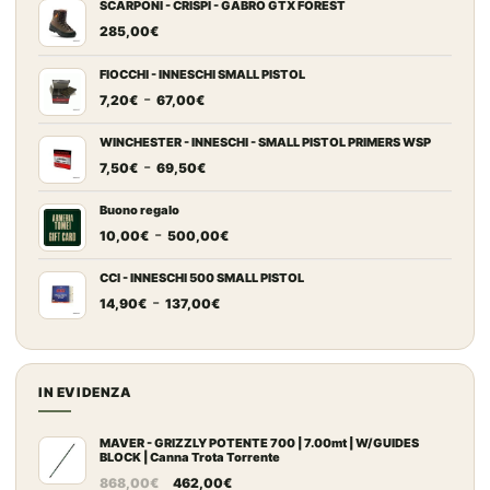
SCARPONI - CRISPI - GABRO GTX FOREST
285,00
€
FIOCCHI - INNESCHI SMALL PISTOL
Fascia
-
7,20
€
67,00
€
di
prezzo:
WINCHESTER - INNESCHI - SMALL PISTOL PRIMERS WSP
Fascia
-
da
7,50
€
69,50
€
di
7,20€
prezzo:
a
Buono regalo
Fascia
-
da
67,00€
10,00
€
500,00
€
di
7,50€
prezzo:
a
CCI - INNESCHI 500 SMALL PISTOL
Fascia
-
da
69,50€
14,90
€
137,00
€
di
10,00€
prezzo:
a
da
500,00€
14,90€
IN EVIDENZA
a
137,00€
MAVER - GRIZZLY POTENTE 700 | 7.00mt | W/GUIDES
BLOCK | Canna Trota Torrente
Il
Il
868,00
€
462,00
€