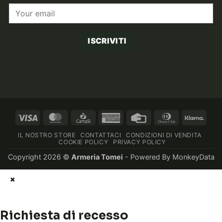
ISCRIVITI
Visa
MasterCard
CartaSi
American
Credit
Dinners
Klarn
Express
Card
Club
IL NOSTRO STORE
CONTATTACI
CONDIZIONI DI VENDITA
COOKIE POLICY
PRIVACY POLICY
Copyright 2026 ©
Armeria Tomei
- Powered By
MonkeyData
×
Richiesta di recesso