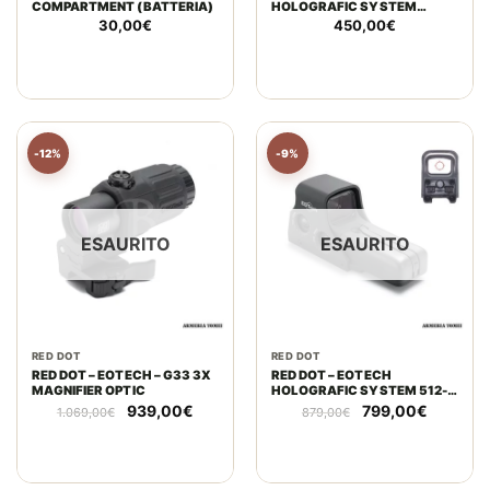
COMPARTMENT (BATTERIA)
HOLOGRAFIC SYSTEM
512.A65
30,00
€
450,00
€
-12%
-9%
ESAURITO
ESAURITO
RED DOT
RED DOT
RED DOT – EOTECH – G33 3X
RED DOT – EOTECH
MAGNIFIER OPTIC
HOLOGRAFIC SYSTEM 512-
A65
Il
Il
Il
Il
939,00
€
799,00
€
1.069,00
€
879,00
€
prezzo
prezzo
prezzo
prezzo
originale
attuale
originale
attuale
era:
è:
era:
è:
1.069,00€.
939,00€.
879,00€.
799,00€