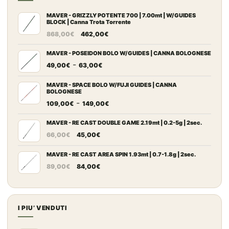
MAVER - GRIZZLY POTENTE 700 | 7.00mt | W/GUIDES
BLOCK | Canna Trota Torrente
Il
Il
868,00
€
462,00
€
prezzo
prezzo
originale
attuale
MAVER - POSEIDON BOLO W/GUIDES | CANNA BOLOGNESE
Fascia
-
era:
è:
49,00
€
63,00
€
di
868,00€.
462,00€.
prezzo:
MAVER - SPACE BOLO W/FUJI GUIDES | CANNA
BOLOGNESE
da
Fascia
-
109,00
€
149,00
€
49,00€
di
a
prezzo:
MAVER - RE CAST DOUBLE GAME 2.19mt | 0.2-5g | 2sec.
63,00€
Il
Il
da
66,00
€
45,00
€
prezzo
prezzo
109,00€
originale
attuale
MAVER - RE CAST AREA SPIN 1.93mt | 0.7-1.8g | 2sec.
a
Il
Il
era:
è:
149,00€
89,00
€
84,00
€
prezzo
prezzo
66,00€.
45,00€.
originale
attuale
era:
è:
89,00€.
84,00€.
I PIU’ VENDUTI