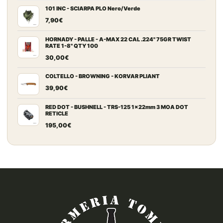
101 INC - SCIARPA PLO Nero/Verde
7,90
€
HORNADY - PALLE - A-MAX 22 CAL .224" 75GR TWIST
RATE 1-8" QTY 100
30,00
€
COLTELLO - BROWNING - KORVAR PLIANT
39,90
€
RED DOT - BUSHNELL - TRS-125 1x22mm 3 MOA DOT
RETICLE
195,00
€