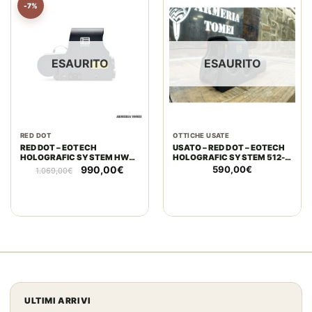
-7%
ESAURITO
ESAURITO
RED DOT
OTTICHE USATE
RED DOT – EOTECH
USATO – RED DOT – EOTECH
HOLOGRAFIC SYSTEM HWS
HOLOGRAFIC SYSTEM 512-
XPS2-2
A65
Il
Il
990,00
€
590,00
€
1.069,00
€
prezzo
prezzo
originale
attuale
era:
è:
1.069,00€.
990,00€.
ULTIMI ARRIVI