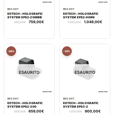
RED DOT
RED DOT
EOTECH – HOLOGRAFIC
EOTECH – HOLOGRAFIC
SYSTEM XPS2-ZOMBIE
SYSTEM XPS2-0GRN
Il
Il
Il
Il
759,00
€
1.049,00
€
869,00
€
1.359,00
€
prezzo
prezzo
prezzo
prezzo
originale
attuale
originale
attuale
era:
è:
era:
è:
869,00€.
759,00€.
1.359,00€.
1.049,
-24%
-12%
ESAURITO
ESAURITO
RED DOT
RED DOT
EOTECH – HOLOGRAFIC
EOTECH – HOLOGRAFIC
SYSTEM XPS2-300
SYSTEM XPS3-2
Il
Il
Il
Il
659,00
€
900,00
€
869,00
€
1.019,00
€