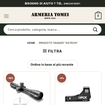
Salta
BISOGNO DI AIUTO ? TEL.
0862414291
ai
contenuti
0
Cerca:
HOME
/
PRODOTTI TAGGATI “EOTECH”
FILTRA
-10%
-4%