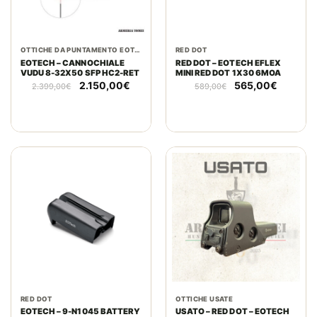
OTTICHE DA PUNTAMENTO EOTECH
RED DOT
EOTECH – CANNOCHIALE
RED DOT – EOTECH EFLEX
VUDU 8-32X50 SFP HC2-RET
MINI RED DOT 1X30 6MOA
Il
Il
Il
Il
2.150,00
€
565,00
€
2.399,00
€
589,00
€
prezzo
prezzo
prezzo
prezzo
originale
attuale
originale
attuale
era:
è:
era:
è:
2.399,00€.
2.150,00€.
589,00€.
565,00€
RED DOT
OTTICHE USATE
EOTECH – 9-N1045 BATTERY
USATO – RED DOT – EOTECH