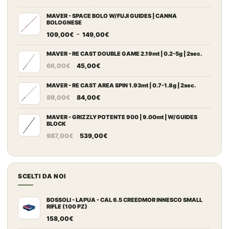
prezzo
prezzo
originale
attuale
MAVER - SPACE BOLO W/FUJI GUIDES | CANNA
BOLOGNESE
era:
è:
Fascia
-
109,00
€
149,00
€
868,00€.
462,00€.
di
prezzo:
MAVER - RE CAST DOUBLE GAME 2.19mt | 0.2-5g | 2sec.
Il
Il
da
66,00
€
45,00
€
prezzo
prezzo
109,00€
originale
attuale
MAVER - RE CAST AREA SPIN 1.93mt | 0.7-1.8g | 2sec.
a
Il
Il
era:
è:
149,00€
89,00
€
84,00
€
prezzo
prezzo
66,00€.
45,00€.
originale
attuale
MAVER - GRIZZLY POTENTE 900 | 9.00mt | W/GUIDES
BLOCK
era:
è:
Il
Il
987,00
€
539,00
€
89,00€.
84,00€.
prezzo
prezzo
originale
attuale
era:
è:
SCELTI DA NOI
987,00€.
539,00€.
BOSSOLI - LAPUA - CAL 6.5 CREEDMOR INNESCO SMALL
RIFLE (100 PZ)
158,00
€