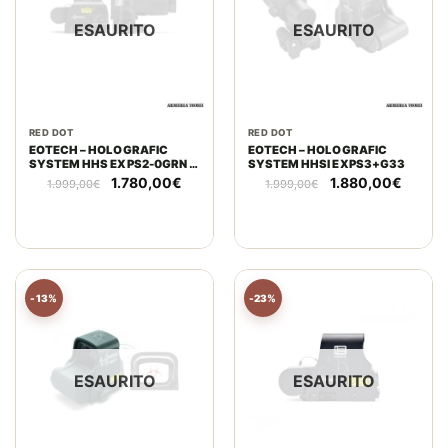
ESAURITO
ESAURITO
RED DOT
RED DOT
EOTECH – HOLOGRAFIC
EOTECH – HOLOGRAFIC
SYSTEM HHS EXPS2-0GRN +
SYSTEM HHSI EXPS3+G33
G33
Il
Il
Il
Il
1.780,00
€
1.880,00
€
1.999,00
€
1.999,00
€
prezzo
prezzo
prezzo
prezzo
originale
attuale
originale
attuale
era:
è:
era:
è:
1.999,00€.
1.780,00€.
1.999,00€.
1.880,
-13%
-23%
ESAURITO
ESAURITO