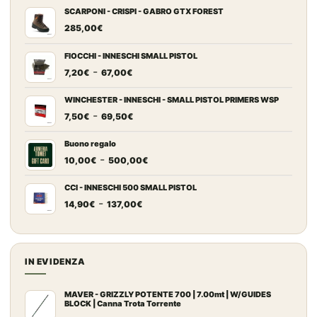
SCARPONI - CRISPI - GABRO GTX FOREST
285,00
€
FIOCCHI - INNESCHI SMALL PISTOL
Fascia
-
7,20
€
67,00
€
di
prezzo:
WINCHESTER - INNESCHI - SMALL PISTOL PRIMERS WSP
Fascia
-
da
7,50
€
69,50
€
di
7,20€
prezzo:
a
Buono regalo
Fascia
-
da
67,00€
10,00
€
500,00
€
di
7,50€
prezzo:
a
CCI - INNESCHI 500 SMALL PISTOL
Fascia
-
da
69,50€
14,90
€
137,00
€
di
10,00€
prezzo:
a
da
500,00€
14,90€
IN EVIDENZA
a
137,00€
MAVER - GRIZZLY POTENTE 700 | 7.00mt | W/GUIDES
BLOCK | Canna Trota Torrente