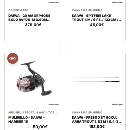
CANNE MARE
CANNE DA SPINNING
DAIWA – 20 AMORPHOUS
DAIWA – SPITFIRE LAKE
BOLO AVR70-BI 6.90M
TROUT 4 M / 6 PZ. / 122 CM /
(CHIUSA 133CM) 7 PCS –
2-6 GR
379,00
€
45,00
€
0.08-0.16MM (NUDA)
-26%
MULINELLI TROTA - LAGO - TORRENTE
CANNE DA SPINNING
MULINELLO – DAIWA –
DAIWA – PRESSO ST 60XUL
HARRIER 18
AREA TROUT 1.83 M / 0.4-3G
/ LINE 1.5-3LB / 2 PCS
Il
Il
59,00
€
153,90
€
80,00
€