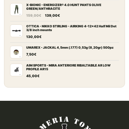
X-BIONIC - ENERGIZER® 4.0 HUNT PANTS OLIVE
GREEN/ANTHRACITE
Il
Il
159,00
€
139,00
€
prezzo
prezzo
originale
attuale
OTTICA - NIKKO STIRLING - AIRKING 4-12x42 Half Mil Dot
3/8 inch mounts
era:
è:
130,00
€
159,00€.
139,00€.
UMAREX - JACKAL 4,5mm (.177) 0,53g (8,20gr) 500pz
7,50
€
AIM SPORTS - MIRA ANTERIORE RIBALTABILE AR LOW
PROFILE AR15
45,00
€