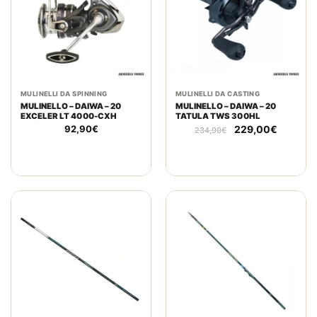
MULINELLI DA SPINNING
MULINELLI DA CASTING
MULINELLO – DAIWA – 20
MULINELLO – DAIWA – 20
EXCELER LT 4000-CXH
TATULA TWS 300HL
Il
Il
92,90
€
229,00
€
234,90
€
prezzo
prezzo
originale
attuale
era:
è:
234,90€.
229,00€