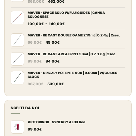
Il
Il
868,00
€
462,00
€
prezzo
prezzo
originale
attuale
MAVER - SPACE BOLO W/FUJI GUIDES | CANNA
BOLOGNESE
era:
è:
Fascia
-
109,00
€
149,00
€
868,00€.
462,00€.
di
prezzo:
MAVER - RE CAST DOUBLE GAME 2.19mt | 0.2-5g | 2sec.
Il
Il
da
66,00
€
45,00
€
prezzo
prezzo
109,00€
originale
attuale
MAVER - RE CAST AREA SPIN 1.93mt | 0.7-1.8g | 2sec.
a
Il
Il
era:
è:
149,00€
89,00
€
84,00
€
prezzo
prezzo
66,00€.
45,00€.
originale
attuale
MAVER - GRIZZLY POTENTE 900 | 9.00mt | W/GUIDES
BLOCK
era:
è:
Il
Il
987,00
€
539,00
€
89,00€.
84,00€.
prezzo
prezzo
originale
attuale
era:
è:
SCELTI DA NOI
987,00€.
539,00€.
VICTORINOX - SYNERGY ALOX Red
69,00
€