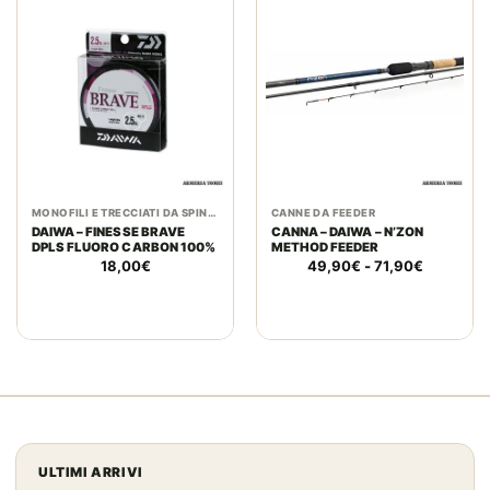
MONOFILI E TRECCIATI DA SPINNING E PREDATORI
CANNE DA FEEDER
DAIWA – FINESSE BRAVE
CANNA – DAIWA – N’ZON
DPLS FLUORO CARBON 100%
METHOD FEEDER
Fascia
18,00
€
49,90
€
-
71,90
€
di
prezzo:
da
49,90€
a
71,90€
ULTIMI ARRIVI