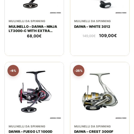
MULINELLI DA SPINNING
MULINELLI DA SPINNING
MULINELLO – DAIWA – NINJA
DAIWA – WHITE 3012
LT3000-C WITH EXTRA
Il
Il
SPOOL
109,00
€
68,00
€
149,00
€
prezzo
prezzo
originale
attuale
era:
è:
149,00€.
109,00€
-6%
-25%
MULINELLI DA SPINNING
MULINELLI DA SPINNING
DAIWA – FUEGO LT 1000D
DAIWA – CREST 3000F