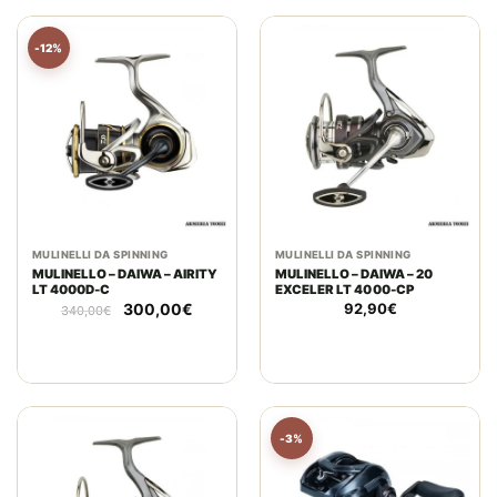
-12%
MULINELLI DA SPINNING
MULINELLI DA SPINNING
MULINELLO – DAIWA – AIRITY
MULINELLO – DAIWA – 20
LT 4000D-C
EXCELER LT 4000-CP
Il
Il
300,00
€
92,90
€
340,00
€
prezzo
prezzo
originale
attuale
era:
è:
340,00€.
300,00€.
-3%