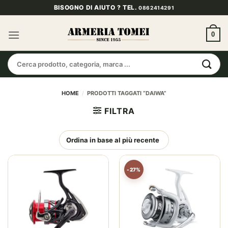
Salta
BISOGNO DI AIUTO ? TEL.
0862414291
ai
contenuti
0
Cerca:
HOME
/
PRODOTTI TAGGATI “DAIWA”
FILTRA
-27%