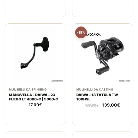
prezzo
prezzo
originale
attuale
era:
è:
80,00€.
59,00€.
-18%
MULINELLI DA SPINNING
MULINELLI DA CASTING
MANOVELLA – DAIWA – 23
DAIWA – 18 TATULA TW
FUEGO LT 4000-C | 5000-C
100HSL
Il
Il
17,00
€
139,00
€
170,00
€
prezzo
prezzo
originale
attuale
era:
è:
170,00€.
139,00€