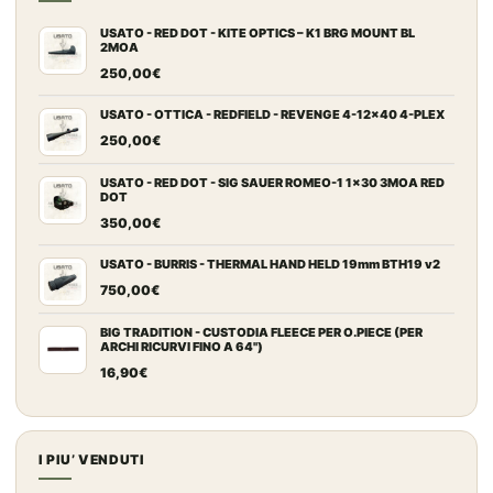
USATO - RED DOT - KITE OPTICS – K1 BRG MOUNT BL
2MOA
250,00
€
USATO - OTTICA - REDFIELD - REVENGE 4-12x40 4-PLEX
250,00
€
USATO - RED DOT - SIG SAUER ROMEO-1 1x30 3MOA RED
DOT
350,00
€
USATO - BURRIS - THERMAL HAND HELD 19mm BTH19 v2
750,00
€
BIG TRADITION - CUSTODIA FLEECE PER O.PIECE (PER
ARCHI RICURVI FINO A 64")
16,90
€
I PIU’ VENDUTI