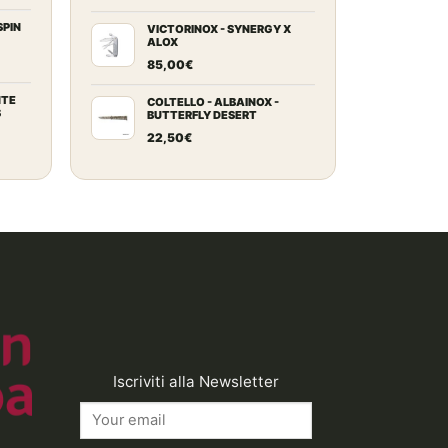
zo
ale
SPIN
VICTORINOX - SYNERGY X
9,00€
ALOX
85,00
€
0€.
zo
ale
NTE
COLTELLO - ALBAINOX -
S
BUTTERFLY DESERT
22,50
€
0€.
ezzo
tuale
9,00€.
Iscriviti alla Newsletter