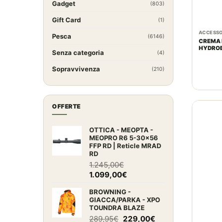
Gadget
(803)
Gift Card
(1)
ACCESSO
Pesca
(6146)
CREMA 
HYDRO
Senza categoria
(4)
Sopravvivenza
(210)
OFFERTE
OTTICA - MEOPTA -
MEOPRO R6 5-30x56
FFP RD | Reticle MRAD
RD
1.245,00
€
Il
Il
1.099,00
€
prezzo
prezzo
BROWNING -
originale
attuale
GIACCA/PARKA - XPO
era:
è:
TOUNDRA BLAZE
1.245,00€.
1.099,00€.
Il
Il
289,95
€
229,00
€