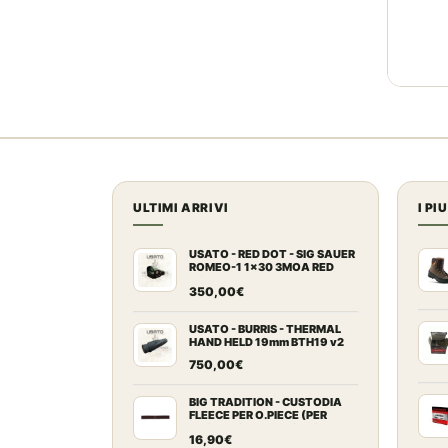
ULTIMI ARRIVI
I PI
USATO - RED DOT - SIG SAUER
ROMEO-1 1x30 3MOA RED
DOT
350,00
€
USATO - BURRIS - THERMAL
HAND HELD 19mm BTH19 v2
750,00
€
BIG TRADITION - CUSTODIA
FLEECE PER O.PIECE (PER
ARCHI RICURVI FINO A 64")
16,90
€