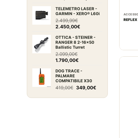
prezzo
prezzo
TELEMETRO LASER -
originale
attuale
GARMIN - XERO® L60i
ACCESSO
era:
è:
2.499,99
€
REFLEX
289,95€.
229,00€.
Il
Il
2.450,00
€
prezzo
prezzo
OTTICA - STEINER -
originale
attuale
RANGER 8 2-16x50
era:
è:
Ballistic Turret
2.499,99€.
2.450,00€.
2.099,00
€
Il
Il
1.790,00
€
prezzo
prezzo
DOG TRACE -
originale
attuale
PALMARE
era:
è:
COMPATIBILE X30
2.099,00€.
1.790,00€.
Il
Il
419,00
€
349,00
€
prezzo
prezzo
originale
attuale
era:
è:
419,00€.
349,00€.