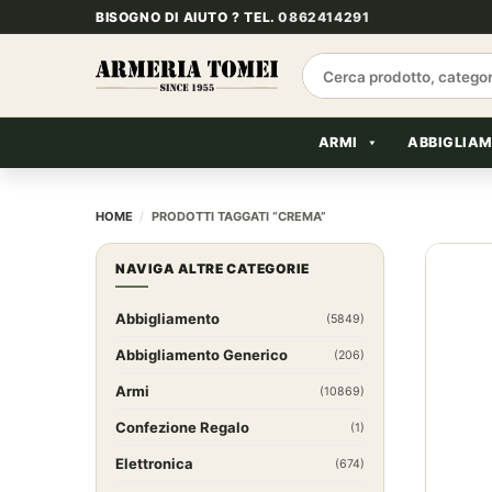
Salta
BISOGNO DI AIUTO ? TEL.
0862414291
ai
contenuti
Cerca:
ARMI
ABBIGLIA
HOME
/
PRODOTTI TAGGATI “CREMA”
NAVIGA ALTRE CATEGORIE
Abbigliamento
(5849)
Abbigliamento Generico
(206)
Armi
(10869)
Confezione Regalo
(1)
Elettronica
(674)