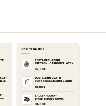
SCELTI DA NOI
NTE
TESTA DI GUADINO -
PRESTON - CARBON F1 LATEX
rente
LANDING NET 18"
32,00
€
ezzo
tuale
FUJI
COLTELLINO USATO
NESE
DOTAZIONE ESERCITO ANNI
70/80
scia
15,00
€
2,00€.
ezzo:
LE
BAULE - PLANO -
sec.
SPORTSMAN'S TRUNK
94,00
€
9,00€