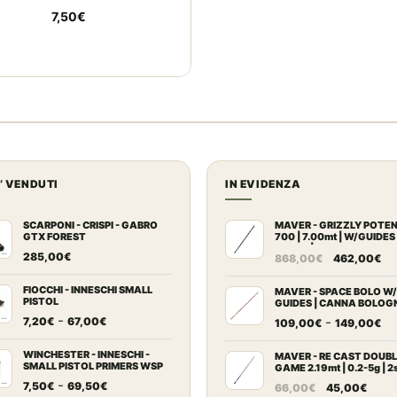
7,50
€
U’ VENDUTI
IN EVIDENZA
SCARPONI - CRISPI - GABRO
MAVER - GRIZZLY POTE
GTX FOREST
700 | 7.00mt | W/GUIDES
BLOCK | Canna Trota Tor
Il
Il
285,00
€
868,00
€
462,00
€
prezzo
pr
FIOCCHI - INNESCHI SMALL
originale
at
MAVER - SPACE BOLO W/
PISTOL
GUIDES | CANNA BOLOG
era:
è:
Fascia
-
Fa
-
7,20
€
67,00
€
109,00
€
149,00
€
868,00€.
46
di
di
prezzo:
WINCHESTER - INNESCHI -
pr
MAVER - RE CAST DOUB
SMALL PISTOL PRIMERS WSP
GAME 2.19mt | 0.2-5g | 2
da
da
Fascia
-
Il
Il
7,50
€
69,50
€
66,00
€
45,00
€
7,20€
10