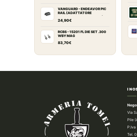
VANGUARD - ENDEAVOR PIC
RAIL (ADATTATORE
PICATINNY PER CARABINE)
24,90
€
RCBS - 15201 FL DIE SET .300
WBY MAG
83,70
€
I NO
Nego
Via S
Pile 
P.Iv
Tel.