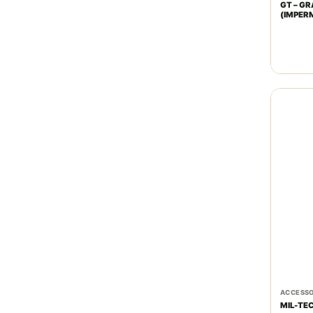
GT – G
(IMPER
210ML
ACCESSO
MIL-TE