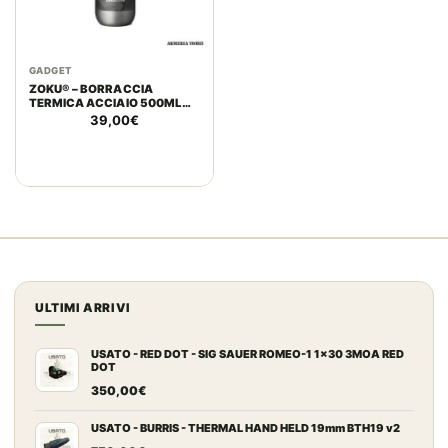
GADGET
ZOKU® – BORRACCIA
TERMICA ACCIAIO 500ML
CAMOUFLAGE BLACK
39,00
€
ULTIMI ARRIVI
USATO - RED DOT - SIG SAUER ROMEO-1 1x30 3MOA RED
DOT
350,00
€
USATO - BURRIS - THERMAL HAND HELD 19mm BTH19 v2