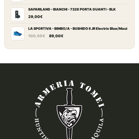
SAFARILAND - BIANCHI - 7328 PORTA GUANTI - BLK
29,00
€
LA SPORTIVA - BIMBO/A - BUSHIDO II JR Electric Blue/Maui
Il
Il
100,00
€
89,00
€
prezzo
prezzo
originale
attuale
era:
è:
100,00€.
89,00€.