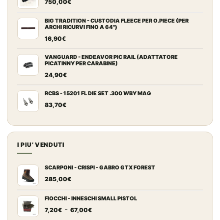
750,00
€
BIG TRADITION - CUSTODIA FLEECE PER O.PIECE (PER
ARCHI RICURVI FINO A 64")
16,90
€
VANGUARD - ENDEAVOR PIC RAIL (ADATTATORE
PICATINNY PER CARABINE)
24,90
€
RCBS - 15201 FL DIE SET .300 WBY MAG
83,70
€
I PIU’ VENDUTI
SCARPONI - CRISPI - GABRO GTX FOREST
285,00
€
FIOCCHI - INNESCHI SMALL PISTOL
Fascia
-
7,20
€
67,00
€
di