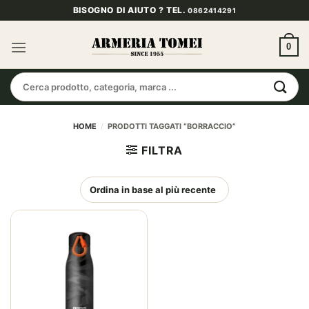
Salta
BISOGNO DI AIUTO ? TEL.
0862414291
ai
contenuti
0
Cerca:
HOME
/
PRODOTTI TAGGATI “BORRACCIO”
FILTRA