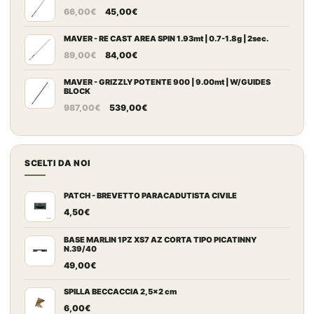
Il
Il
da
66,00
€
45,00
€
prezzo
prezzo
109,00€
originale
attuale
MAVER - RE CAST AREA SPIN 1.93mt | 0.7-1.8g | 2sec.
a
Il
Il
era:
è:
149,00€
89,00
€
84,00
€
prezzo
prezzo
66,00€.
45,00€.
originale
attuale
MAVER - GRIZZLY POTENTE 900 | 9.00mt | W/GUIDES
BLOCK
era:
è:
Il
Il
987,00
€
539,00
€
89,00€.
84,00€.
prezzo
prezzo
originale
attuale
era:
è:
SCELTI DA NOI
987,00€.
539,00€.
PATCH - BREVETTO PARACADUTISTA CIVILE
4,50
€
BASE MARLIN 1PZ XS7 AZ CORTA TIPO PICATINNY
N.39/40
49,00
€
SPILLA BECCACCIA 2,5x2 cm
6,00
€