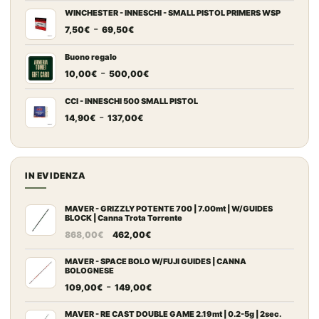
prezzo:
WINCHESTER - INNESCHI - SMALL PISTOL PRIMERS WSP
Fascia
-
da
7,50
€
69,50
€
di
7,20€
prezzo:
a
Buono regalo
Fascia
-
da
67,00€
10,00
€
500,00
€
di
7,50€
prezzo:
a
CCI - INNESCHI 500 SMALL PISTOL
Fascia
-
da
69,50€
14,90
€
137,00
€
di
10,00€
prezzo:
a
da
500,00€
14,90€
IN EVIDENZA
a
137,00€
MAVER - GRIZZLY POTENTE 700 | 7.00mt | W/GUIDES
BLOCK | Canna Trota Torrente
Il
Il
868,00
€
462,00
€
prezzo
prezzo
originale
attuale
MAVER - SPACE BOLO W/FUJI GUIDES | CANNA
BOLOGNESE
era:
è:
Fascia
-
109,00
€
149,00
€
868,00€.
462,00€.
di
prezzo:
MAVER - RE CAST DOUBLE GAME 2.19mt | 0.2-5g | 2sec.