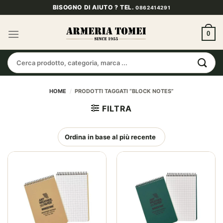
Salta
BISOGNO DI AIUTO ? TEL.
0862414291
ai
contenuti
0
Cerca:
HOME
/
PRODOTTI TAGGATI “BLOCK NOTES”
FILTRA