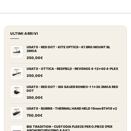
ULTIMI ARRIVI
USATO - RED DOT - KITE OPTICS – K1 BRG MOUNT BL
2MOA
250,00
€
USATO - OTTICA - REDFIELD - REVENGE 4-12x40 4-PLEX
250,00
€
USATO - RED DOT - SIG SAUER ROMEO-1 1x30 3MOA RED
DOT
350,00
€
USATO - BURRIS - THERMAL HAND HELD 19mm BTH19 v2
750,00
€
BIG TRADITION - CUSTODIA FLEECE PER O.PIECE (PER
ARCHI RICURVI FINO A 64")