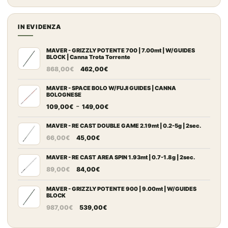
prezzo:
a
da
500,00€
14,90€
IN EVIDENZA
a
137,00€
MAVER - GRIZZLY POTENTE 700 | 7.00mt | W/GUIDES
BLOCK | Canna Trota Torrente
Il
Il
868,00
€
462,00
€
prezzo
prezzo
originale
attuale
MAVER - SPACE BOLO W/FUJI GUIDES | CANNA
BOLOGNESE
era:
è:
Fascia
-
109,00
€
149,00
€
868,00€.
462,00€.
di
prezzo:
MAVER - RE CAST DOUBLE GAME 2.19mt | 0.2-5g | 2sec.
Il
Il
da
66,00
€
45,00
€
prezzo
prezzo
109,00€
originale
attuale
MAVER - RE CAST AREA SPIN 1.93mt | 0.7-1.8g | 2sec.
a
Il
Il
era:
è:
149,00€
89,00
€
84,00
€
prezzo
prezzo
66,00€.
45,00€.
originale
attuale
MAVER - GRIZZLY POTENTE 900 | 9.00mt | W/GUIDES
BLOCK
era:
è:
Il
Il
987,00
€
539,00
€
89,00€.
84,00€.
prezzo
prezzo
originale
attuale