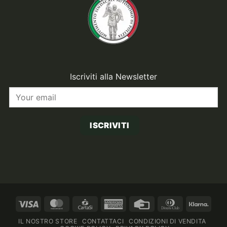
Iscriviti alla Newsletter
ISCRIVITI
Visa
MasterCard
CartaSi
American
Credit
Dinners
Klarn
Express
Card
Club
IL NOSTRO STORE
CONTATTACI
CONDIZIONI DI VENDITA