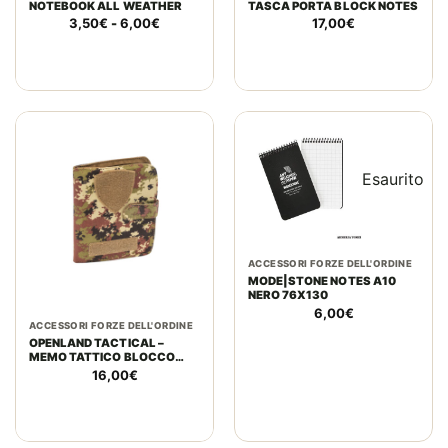
NOTEBOOK ALL WEATHER
TASCA PORTA BLOCK NOTES
Fascia
3,50
€
-
6,00
€
17,00
€
di
prezzo:
da
3,50€
a
6,00€
Esaurito
ACCESSORI FORZE DELL'ORDINE
MODE|STONE NOTES A10
NERO 76X130
6,00
€
ACCESSORI FORZE DELL'ORDINE
OPENLAND TACTICAL –
MEMO TATTICO BLOCCO
NOTE VEGETATO ITALIANO
16,00
€