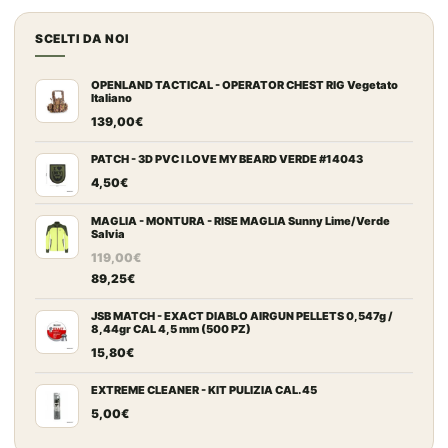
era:
è:
SCELTI DA NOI
987,00€.
539,00€.
OPENLAND TACTICAL - OPERATOR CHEST RIG Vegetato
Italiano
139,00
€
PATCH - 3D PVC I LOVE MY BEARD VERDE #14043
4,50
€
MAGLIA - MONTURA - RISE MAGLIA Sunny Lime/Verde
Salvia
119,00
€
89,25
€
JSB MATCH - EXACT DIABLO AIRGUN PELLETS 0,547g /
8,44gr CAL 4,5 mm (500 PZ)
15,80
€
EXTREME CLEANER - KIT PULIZIA CAL. 45
5,00
€