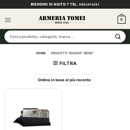
Salta
BISOGNO DI AIUTO ? TEL.
0862414291
ai
contenuti
0
Cerca:
HOME
/
PRODOTTI TAGGATI “BENE”
FILTRA