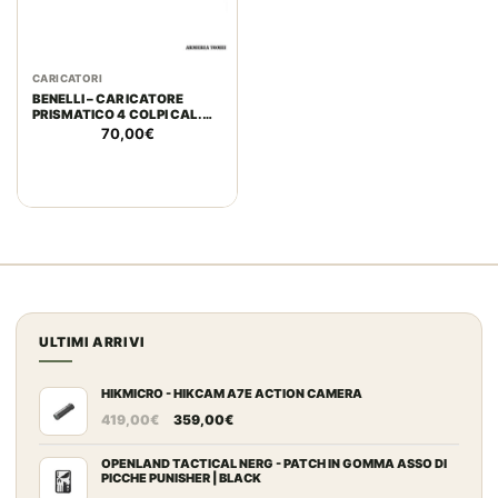
CARICATORI
BENELLI – CARICATORE
PRISMATICO 4 COLPI CAL.
30-06
70,00
€
ULTIMI ARRIVI
HIKMICRO - HIKCAM A7E ACTION CAMERA
Il
Il
419,00
€
359,00
€
prezzo
prezzo
originale
attuale
OPENLAND TACTICAL NERG - PATCH IN GOMMA ASSO DI
PICCHE PUNISHER | BLACK
era:
è: