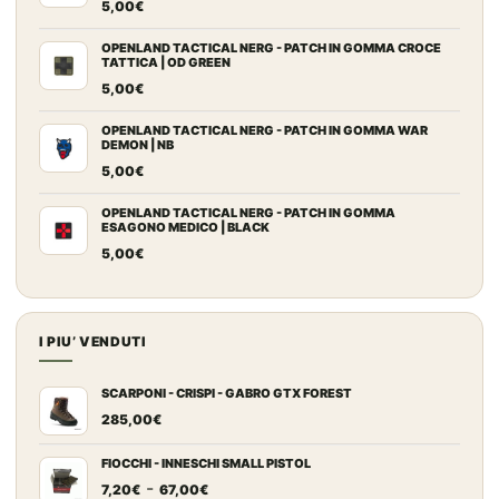
5,00
€
419,00€.
359,00€.
OPENLAND TACTICAL NERG - PATCH IN GOMMA CROCE
TATTICA | OD GREEN
5,00
€
OPENLAND TACTICAL NERG - PATCH IN GOMMA WAR
DEMON | NB
5,00
€
OPENLAND TACTICAL NERG - PATCH IN GOMMA
ESAGONO MEDICO | BLACK
5,00
€
I PIU’ VENDUTI
SCARPONI - CRISPI - GABRO GTX FOREST
285,00
€
FIOCCHI - INNESCHI SMALL PISTOL
Fascia
-
7,20
€
67,00
€