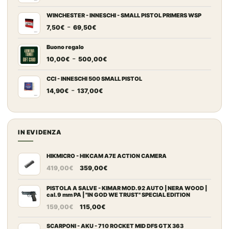
di
prezzo:
WINCHESTER - INNESCHI - SMALL PISTOL PRIMERS WSP
Fascia
-
da
7,50
€
69,50
€
di
7,20€
prezzo:
a
Buono regalo
Fascia
-
da
67,00€
10,00
€
500,00
€
di
7,50€
prezzo:
a
CCI - INNESCHI 500 SMALL PISTOL
Fascia
-
da
69,50€
14,90
€
137,00
€
di
10,00€
prezzo:
a
da
500,00€
14,90€
IN EVIDENZA
a
137,00€
HIKMICRO - HIKCAM A7E ACTION CAMERA
Il
Il
419,00
€
359,00
€
prezzo
prezzo
originale
attuale
PISTOLA A SALVE - KIMAR MOD. 92 AUTO | NERA WOOD |
cal. 9 mm PA | "IN GOD WE TRUST" SPECIAL EDITION
era:
è:
Il
Il
159,00
€
115,00
€
419,00€.
359,00€.
prezzo
prezzo
originale
attuale
SCARPONI - AKU - 710 ROCKET MID DFS GTX 363