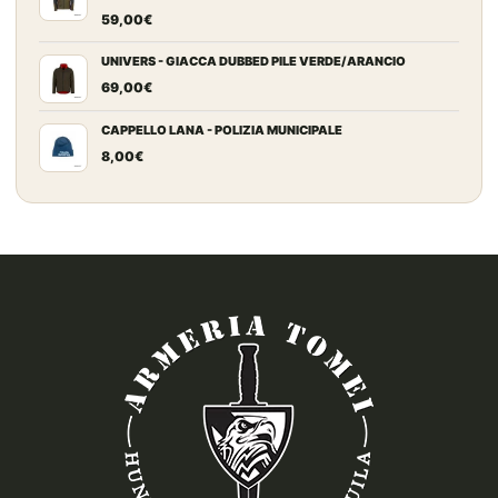
era:
è:
59,00
€
169,00€.
165,00€.
UNIVERS - GIACCA DUBBED PILE VERDE/ARANCIO
69,00
€
CAPPELLO LANA - POLIZIA MUNICIPALE
8,00
€