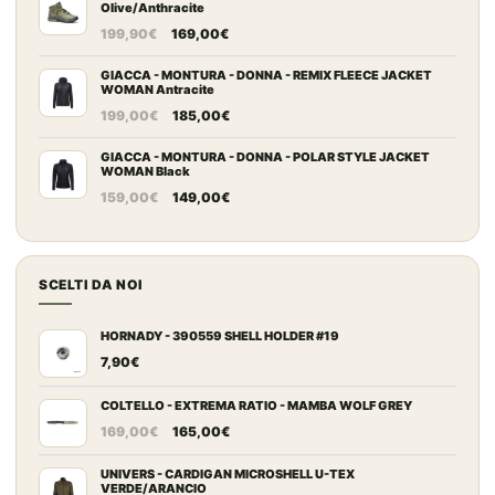
Olive/Anthracite
era:
è:
Il
Il
199,90
€
169,00
€
159,00€.
115,00€.
prezzo
prezzo
originale
attuale
GIACCA - MONTURA - DONNA - REMIX FLEECE JACKET
WOMAN Antracite
era:
è:
Il
Il
199,00
€
185,00
€
199,90€.
169,00€.
prezzo
prezzo
originale
attuale
GIACCA - MONTURA - DONNA - POLAR STYLE JACKET
WOMAN Black
era:
è:
Il
Il
159,00
€
149,00
€
199,00€.
185,00€.
prezzo
prezzo
originale
attuale
era:
è:
SCELTI DA NOI
159,00€.
149,00€.
HORNADY - 390559 SHELL HOLDER #19
7,90
€
COLTELLO - EXTREMA RATIO - MAMBA WOLF GREY
Il
Il
169,00
€
165,00
€
prezzo
prezzo
originale
attuale
UNIVERS - CARDIGAN MICROSHELL U-TEX
VERDE/ARANCIO