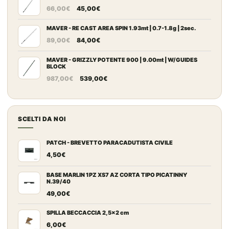
Il
Il
da
66,00
€
45,00
€
prezzo
prezzo
109,00€
originale
attuale
MAVER - RE CAST AREA SPIN 1.93mt | 0.7-1.8g | 2sec.
a
Il
Il
era:
è:
149,00€
89,00
€
84,00
€
prezzo
prezzo
66,00€.
45,00€.
originale
attuale
MAVER - GRIZZLY POTENTE 900 | 9.00mt | W/GUIDES
BLOCK
era:
è:
Il
Il
987,00
€
539,00
€
89,00€.
84,00€.
prezzo
prezzo
originale
attuale
era:
è:
SCELTI DA NOI
987,00€.
539,00€.
PATCH - BREVETTO PARACADUTISTA CIVILE
4,50
€
BASE MARLIN 1PZ XS7 AZ CORTA TIPO PICATINNY
N.39/40
49,00
€
SPILLA BECCACCIA 2,5x2 cm
6,00
€