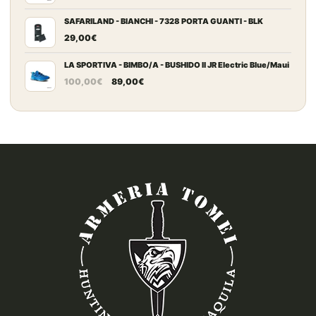
SAFARILAND - BIANCHI - 7328 PORTA GUANTI - BLK
29,00
€
LA SPORTIVA - BIMBO/A - BUSHIDO II JR Electric Blue/Maui
Il
Il
100,00
€
89,00
€
prezzo
prezzo
originale
attuale
era:
è:
100,00€.
89,00€.