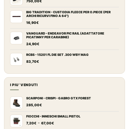
750,00
€
BIG TRADITION - CUSTODIA FLEECE PER O.PIECE (PER
ARCHI RICURVI FINO A 64")
16,90
€
VANGUARD - ENDEAVOR PIC RAIL (ADATTATORE
PICATINNY PER CARABINE)
24,90
€
RCBS - 15201 FL DIE SET .300 WBY MAG
83,70
€
I PIU’ VENDUTI
SCARPONI - CRISPI - GABRO GTX FOREST
285,00
€
FIOCCHI - INNESCHI SMALL PISTOL
Fascia
-
7,20
€
67,00
€
di