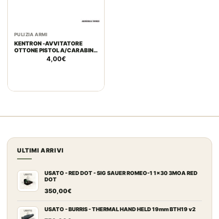
PULIZIA ARMI
KENTRON -AVVITATORE
OTTONE PISTOLA/CARABINA
DIAM. 5MM
4,00
€
ULTIMI ARRIVI
USATO - RED DOT - SIG SAUER ROMEO-1 1x30 3MOA RED
DOT
350,00
€
USATO - BURRIS - THERMAL HAND HELD 19mm BTH19 v2