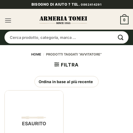
Salta
BISOGNO DI AIUTO ? TEL.
0862414291
ai
contenuti
0
Cerca:
HOME
/
PRODOTTI TAGGATI “AVVITATORE”
FILTRA
ESAURITO