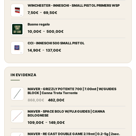
prezzo:
WINCHESTER - INNESCHI - SMALL PISTOL PRIMERS WSP
Fascia
-
da
7,50
€
69,50
€
di
7,20€
prezzo:
a
Buono regalo
Fascia
-
da
67,00€
10,00
€
500,00
€
di
7,50€
prezzo:
a
CCI - INNESCHI 500 SMALL PISTOL
Fascia
-
da
69,50€
14,90
€
137,00
€
di
10,00€
prezzo:
a
da
500,00€
14,90€
IN EVIDENZA
a
137,00€
MAVER - GRIZZLY POTENTE 700 | 7.00mt | W/GUIDES
BLOCK | Canna Trota Torrente
Il
Il
868,00
€
462,00
€
prezzo
prezzo
originale
attuale
MAVER - SPACE BOLO W/FUJI GUIDES | CANNA
BOLOGNESE
era:
è:
Fascia
-
109,00
€
149,00
€
868,00€.
462,00€.
di
prezzo:
MAVER - RE CAST DOUBLE GAME 2.19mt | 0.2-5g | 2sec.