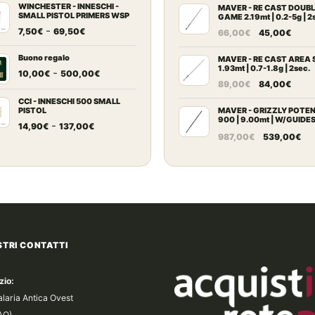
prezzo:
WINCHESTER - INNESCHI -
pr
MAVER - RE CAST DOUB
SMALL PISTOL PRIMERS WSP
GAME 2.19mt | 0.2-5g | 2
da
da
Fascia
-
Il
Il
7,50
€
69,50
€
66,00
€
45,00
€
7,20€
10
di
prezzo
prez
a
a
prezzo:
Buono regalo
originale
attu
MAVER - RE CAST AREA 
67,00€
14
1.93mt | 0.7-1.8g | 2sec.
da
Fascia
-
era:
è:
10,00
€
500,00
€
Il
Il
89,00
€
84,00
€
7,50€
di
66,00€.
45,0
prezzo
prez
a
prezzo:
CCI - INNESCHI 500 SMALL
originale
attu
PISTOL
MAVER - GRIZZLY POTE
69,50€
da
900 | 9.00mt | W/GUIDE
Fascia
era:
è:
-
14,90
€
137,00
€
10,00€
BLOCK
Il
Il
987,00
€
539,00
€
di
89,00€.
84,0
a
prezzo
pr
prezzo:
500,00€
originale
at
da
era:
è:
14,90€
987,00€.
53
a
137,00€
STRI CONTATTI
zio:
alaria Antica Ovest
(AQ)