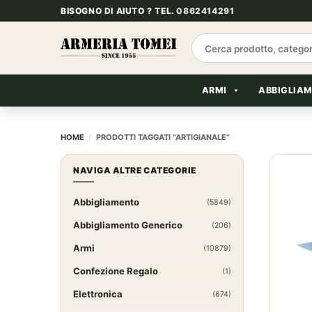
Salta
BISOGNO DI AIUTO ? TEL.
0862414291
ai
contenuti
Cerca:
ARMI
ABBIGLIA
HOME
/
PRODOTTI TAGGATI “ARTIGIANALE”
NAVIGA ALTRE CATEGORIE
Abbigliamento
(5849)
Abbigliamento Generico
(206)
Armi
(10879)
Confezione Regalo
(1)
Elettronica
(674)