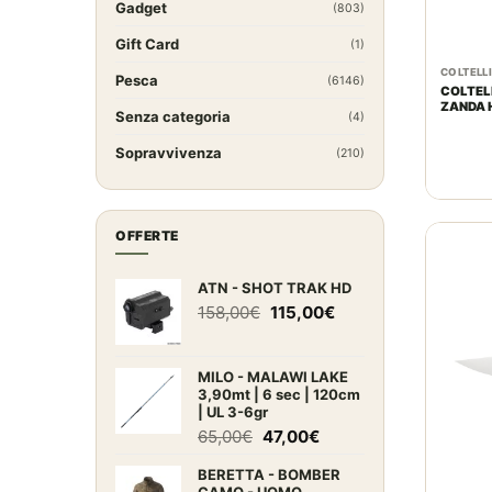
Gadget
(803)
Gift Card
(1)
COLTELL
Pesca
(6146)
COLTEL
ZANDA 
Senza categoria
(4)
Sopravvivenza
(210)
OFFERTE
ATN - SHOT TRAK HD
Il
Il
158,00
€
115,00
€
prezzo
prezzo
originale
attuale
era:
è:
MILO - MALAWI LAKE
3,90mt | 6 sec | 120cm
158,00€.
115,00€.
| UL 3-6gr
Il
Il
65,00
€
47,00
€
prezzo
prezzo
BERETTA - BOMBER
originale
attuale