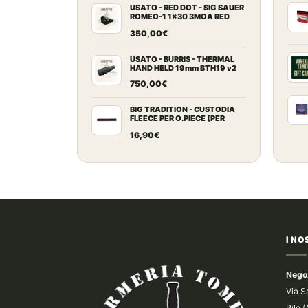
USATO - RED DOT - SIG SAUER
ROMEO-1 1x30 3MOA RED
DOT
350,00
€
USATO - BURRIS - THERMAL
HAND HELD 19mm BTH19 v2
750,00
€
BIG TRADITION - CUSTODIA
FLEECE PER O.PIECE (PER
ARCHI RICURVI FINO A 64")
16,90
€
I NO
Nego
Via S
Pile 