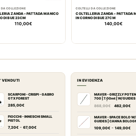
I DA COLLEZIONE
COLTELLI DA COLLEZIONE
LERIA ZANDA – PATTADA MANICO
COLTELLERIA ZANDA – PATTADA 
O DI BUE 23CM
IN CORNO DI BUE 27CM
110,00
€
140,00
€
U’ VENDUTI
IN EVIDENZA
SCARPONI - CRISPI - GABRO
MAVER - GRIZZLY POTE
GTX FOREST
700 | 7.00mt | W/GUIDES
BLOCK | Canna Trota Tor
Il
Il
285,00
€
868,00
€
462,00
€
prezzo
pr
FIOCCHI - INNESCHI SMALL
originale
at
MAVER - SPACE BOLO W/
PISTOL
GUIDES | CANNA BOLOG
era:
è:
Fascia
-
Fa
-
7,20
€
67,00
€
109,00
€
149,00
€
868,00€.
46
di
di