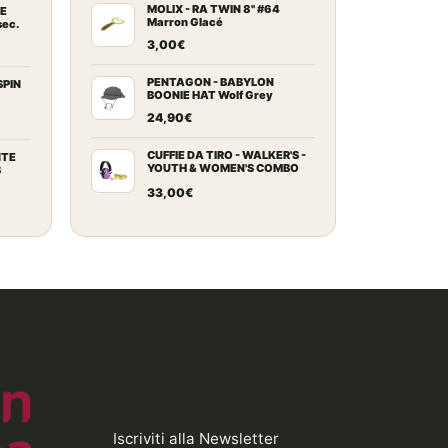
originale
attuale
ezzo:
MOLIX - RA TWIN 8" #64
LE
Marron Glacé
sec.
era:
è:
3,00
€
323,00€.
284,00€.
9,00€
zo
ale
PENTAGON - BABYLON
SPIN
9,00€
BOONIE HAT Wolf Grey
24,90
€
0€.
zo
ale
CUFFIE DA TIRO - WALKER'S -
NTE
YOUTH & WOMEN'S COMBO
S
KIT
33,00
€
0€.
ezzo
tuale
9,00€.
Iscriviti alla Newsletter