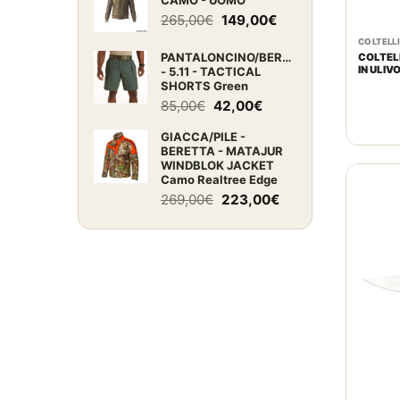
CAMO - UOMO
era:
è:
Il
Il
265,00
€
149,00
€
65,00€.
47,00€.
prezzo
prezzo
COLTELL
originale
attuale
PANTALONCINO/BERMUDA
COLTEL
IN ULIV
- 5.11 - TACTICAL
era:
è:
SHORTS Green
265,00€.
149,00€.
Il
Il
85,00
€
42,00
€
prezzo
prezzo
GIACCA/PILE -
originale
attuale
BERETTA - MATAJUR
era:
è:
WINDBLOK JACKET
85,00€.
42,00€.
Camo Realtree Edge
Il
Il
269,00
€
223,00
€
prezzo
prezzo
originale
attuale
era:
è:
269,00€.
223,00€.