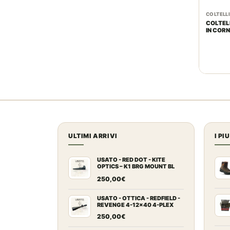
COLTELL
COLTEL
IN CORN
ULTIMI ARRIVI
I PI
USATO - RED DOT - KITE
OPTICS – K1 BRG MOUNT BL
2MOA
250,00
€
USATO - OTTICA - REDFIELD -
REVENGE 4-12x40 4-PLEX
250,00
€