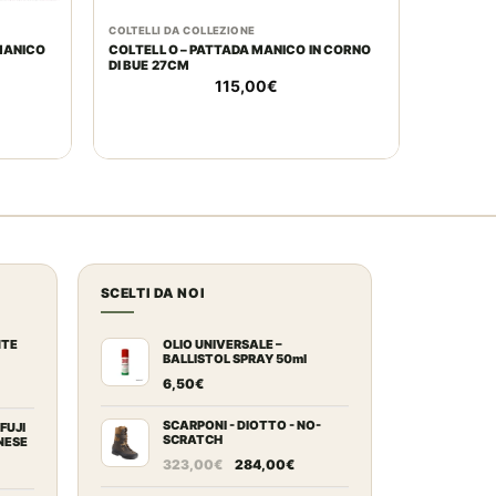
COLTELLI DA COLLEZIONE
MANICO
COLTELLO – PATTADA MANICO IN CORNO
DI BUE 27CM
115,00
€
SCELTI DA NOI
NTE
OLIO UNIVERSALE –
BALLISTOL SPRAY 50ml
rente
6,50
€
ezzo
tuale
SCARPONI - DIOTTO - NO-
FUJI
SCRATCH
NESE
Il
Il
scia
323,00
€
284,00
€
2,00€.
prezzo
prezzo