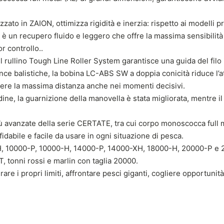
o in ZAION, ottimizza rigidità e inerzia: rispetto ai modelli prec
 è un recupero fluido e leggero che offre la massima sensibilità d
r controllo..
il rullino Tough Line Roller System garantisce una guida del filo
e balistiche, la bobina LC-ABS SW a doppia conicità riduce l’attr
ngere la massima distanza anche nei momenti decisivi.
ine, la guarnizione della manovella è stata migliorata, mentre i
ù avanzate della serie CERTATE, tra cui corpo monoscocca full 
idabile e facile da usare in ogni situazione di pesca.
, 10000-P, 10000-H, 14000-P, 14000-XH, 18000-H, 20000-P e 20
T, tonni rossi e marlin con taglia 20000.
e i propri limiti, affrontare pesci giganti, cogliere opportunit