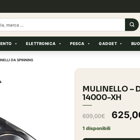
MENTO
ELETTRONICA
PESCA
GADGET
BUO
INELLI DA SPINNING
MULINELLO – 
14000-XH
Il
625,0
699,00
€
prezz
1 disponibili
origin