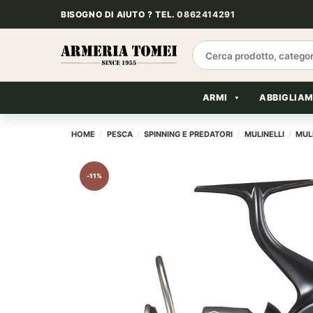
Salta
BISOGNO DI AIUTO ? TEL.
0862414291
ai
contenuti
Cerca:
ARMI
ABBIGLIA
HOME
/
PESCA
/
SPINNING E PREDATORI
/
MULINELLI
/
MUL
-11%