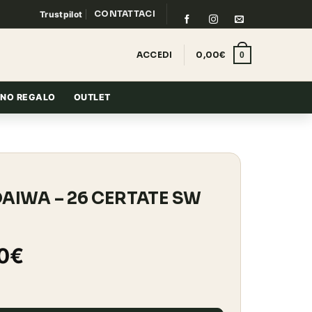
CONTATTACI
Trustpilot
ACCEDI
0,00
€
0
NO REGALO
OUTLET
DAIWA – 26 CERTATE SW
Il
0
€
o
prezzo
ale
attuale