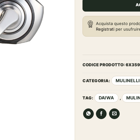
era:
A
699,0
Acquista questo prodo
Registrati
per usufruir
CODICE PRODOTTO:
6X359
MULINELLI
CATEGORIA:
DAIWA
MULI
TAG:
,