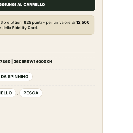
è:
GGIUNGI AL CARRELLO
0€.
625,00€.
tto e ottieni
625
punti
- per un valore di
12,50
€
e della
Fidelity Card
.
7360 | 26CERSW14000XH
 DA SPINNING
NELLO
PESCA
,