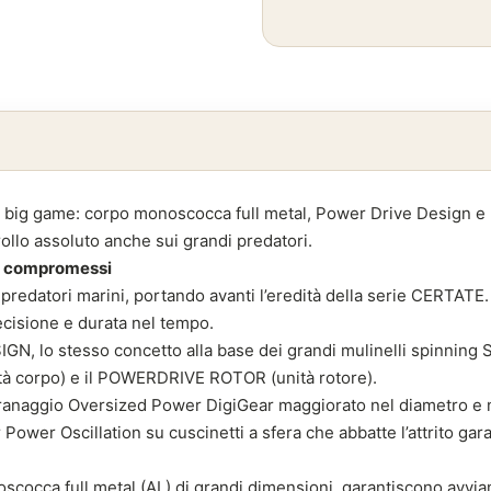
l big game: corpo monoscocca full metal, Power Drive Design e 
rollo assoluto anche sui grandi predatori.
a compromessi
redatori marini, portando avanti l’eredità della serie CERTATE. 
ecisione e durata nel tempo.
N, lo stesso concetto alla base dei grandi mulinelli spinning Sa
tà corpo) e il POWERDRIVE ROTOR (unità rotore).
anaggio Oversized Power DigiGear maggiorato nel diametro e n
 Power Oscillation su cuscinetti a sfera che abbatte l’attrito g
scocca full metal (AL) di grandi dimensioni, garantiscono avvia