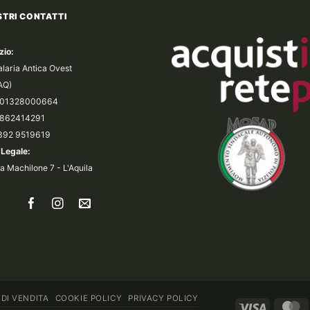
STRI CONTATTI
zio:
alaria Antica Ovest
(AQ)
a 01328000664
 0862414291
 392 9519619
Legale:
a Machilone 7 - L'Aquila
 DI VENDITA
COOKIE POLICY
PRIVACY POLICY
Visa
M