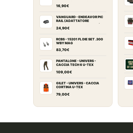
ARCHI RICURVI FINO A 64")
16,90
€
VANGUARD - ENDEAVOR PIC
RAIL (ADATTATORE
PICATINNY PER CARABINE)
24,90
€
RCBS - 15201 FL DIE SET .300
WBY MAG
83,70
€
PANTALONE - UNIVERS -
CACCIA TECH 6 U-TEX
Verde/Arancio
109,00
€
GILET - UNIVERS - CACCIA
CORTINA U-TEX
Verde/Arancio
79,00
€