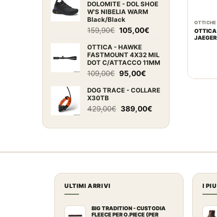
DOLOMITE - DOL SHOE
era:
è:
W'S NIBELIA WARM
29,00€.
25,00€.
Black/Black
OTTICHE
Il
Il
159,90
€
105,00
€
OTTICA
JAEGER 
prezzo
prezzo
RETICL
OTTICA - HAWKE
originale
attuale
FASTMOUNT 4X32 MIL
era:
è:
DOT C/ATTACCO 11MM
159,90€.
105,00€.
Il
Il
109,00
€
95,00
€
prezzo
prezzo
DOG TRACE - COLLARE
originale
attuale
X30TB
era:
è:
Il
Il
429,00
€
389,00
€
109,00€.
95,00€.
prezzo
prezzo
originale
attuale
era:
è:
429,00€.
389,00€.
ULTIMI ARRIVI
I PI
BIG TRADITION - CUSTODIA
FLEECE PER O.PIECE (PER