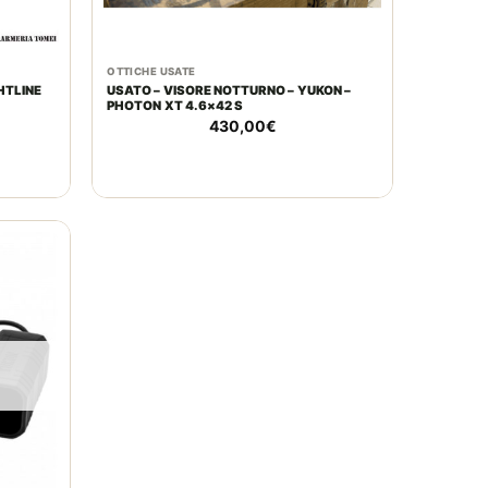
OTTICHE USATE
USATO – VISORE NOTTURNO – YUKON –
PHOTON XT 4.6×42 S
430,00
€