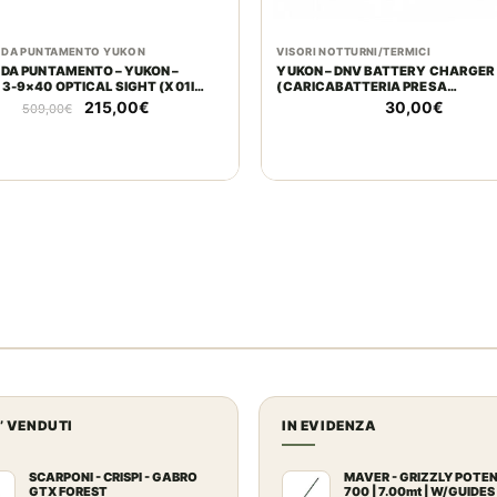
 DA PUNTAMENTO YUKON
VISORI NOTTURNI/TERMICI
 DA PUNTAMENTO – YUKON –
YUKON – DNV BATTERY CHARGER
3-9×40 OPTICAL SIGHT (X01I
(CARICABATTERIA PRESA
E)
ANGLOSASSONE)
Il
Il
215,00
€
30,00
€
509,00
€
prezzo
prezzo
originale
attuale
era:
è:
509,00€.
215,00€.
U’ VENDUTI
IN EVIDENZA
SCARPONI - CRISPI - GABRO
MAVER - GRIZZLY POTE
GTX FOREST
700 | 7.00mt | W/GUIDES