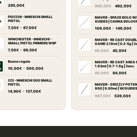
BLOCK | Canna Trota Tor
Il
Il
285,00
€
868,00
€
462,00
€
prezzo
pr
FIOCCHI - INNESCHI SMALL
originale
at
MAVER - SPACE BOLO W/
PISTOL
GUIDES | CANNA BOLOG
era:
è:
Fascia
-
Fa
-
7,20
€
67,00
€
109,00
€
149,00
€
868,00€.
46
di
di
prezzo:
WINCHESTER - INNESCHI -
pr
MAVER - RE CAST DOUB
SMALL PISTOL PRIMERS WSP
GAME 2.19mt | 0.2-5g | 2
da
da
Fascia
-
Il
Il
7,50
€
69,50
€
66,00
€
45,00
€
7,20€
10
di
prezzo
prez
a
a
prezzo:
Buono regalo
originale
attu
MAVER - RE CAST AREA 
67,00€
14
1.93mt | 0.7-1.8g | 2sec.
da
Fascia
-
era:
è:
10,00
€
500,00
€
Il
Il
89,00
€
84,00
€
7,50€
di
66,00€.
45,0
prezzo
prez
a
prezzo:
CCI - INNESCHI 500 SMALL
originale
attu
PISTOL
MAVER - GRIZZLY POTE
69,50€
da
900 | 9.00mt | W/GUIDE
Fascia
era:
è:
-
14,90
€
137,00
€
10,00€
BLOCK
Il
Il
987,00
€
539,00
€
di
89,00€.
84,0
a
prezzo
pr
prezzo:
500,00€
originale
at
da
era:
è:
14,90€
987,00€.
53
a
137,00€