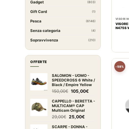
Gadget
(803)
Gift Card
(1)
VISORI 
Pesca
(6146)
VISORE NO
N475S 
Senza categoria
(4)
Sopravvivenza
(210)
OFFERTE
-58%
SALOMON - UOMO -
SPEEDCROSS 6 White /
Black / Empire Yellow
Il
Il
150,00
€
105,00
€
prezzo
prezzo
CAPPELLO - BERETTA -
originale
attuale
MULTICAM® CAP
era:
è:
Multicam Original
150,00€.
105,00€.
Il
Il
29,00
€
25,00
€
prezzo
prezzo
SCARPE - DONNA -
originale
attuale