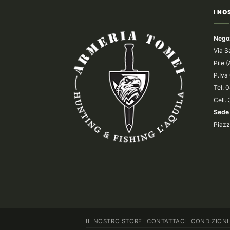
I NO
Nego
Via S
Pile 
P.Iv
Tel.
Cell.
Sede 
Piazz
IL NOSTRO STORE
CONTATTACI
CONDIZIONI