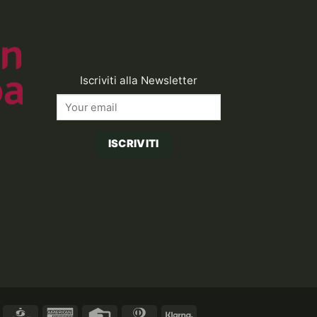
Iscriviti alla Newsletter
ISCRIVITI
asterCard
CartaSi
American
Credit
Dinners
Klarna