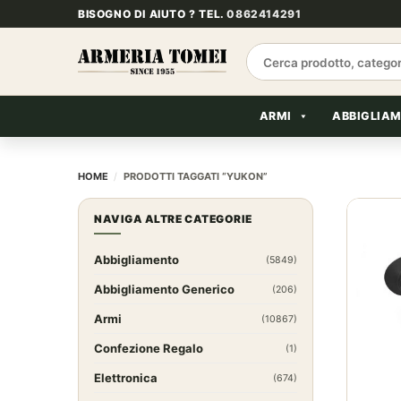
Salta
BISOGNO DI AIUTO ? TEL.
0862414291
ai
contenuti
Cerca:
ARMI
ABBIGLIA
HOME
/
PRODOTTI TAGGATI “YUKON”
NAVIGA ALTRE CATEGORIE
Abbigliamento
(5849)
Abbigliamento Generico
(206)
Armi
(10867)
Confezione Regalo
(1)
Elettronica
(674)