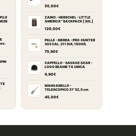
rente
RET.PLEX
55,00
€
ezzo
tuale
FUJI
ZAINO - HERSCHEL - LITTLE
NESE
AMERICA™ BACKPACK | 30L |
Realtree® APX™ Camo
scia
129,00
€
2,00€.
ezzo:
LE
PALLE - SIERRA - PRO-HUNTER
sec.
303 CAL .311 DIA. 180GR.
SPITZER (100PZ)
9,00€
75,90
€
zo
ale
SPIN
CAPPELLO - SAVAGE GEAR -
9,00€
LOGO BEANIE TG UNICA
Black/White
0€.
9,90
€
zo
ale
NTE
MANGANELLO -
S
TELESCOPICO 21" 52,5 cm
BLACK
0€.
45,00
€
ezzo
tuale
9,00€.