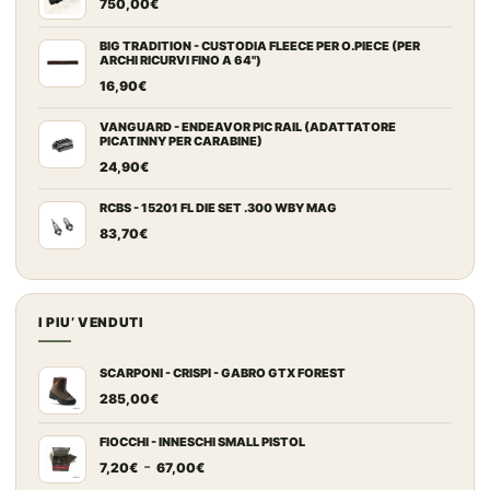
750,00
€
BIG TRADITION - CUSTODIA FLEECE PER O.PIECE (PER
ARCHI RICURVI FINO A 64")
16,90
€
VANGUARD - ENDEAVOR PIC RAIL (ADATTATORE
PICATINNY PER CARABINE)
24,90
€
RCBS - 15201 FL DIE SET .300 WBY MAG
83,70
€
I PIU’ VENDUTI
SCARPONI - CRISPI - GABRO GTX FOREST
285,00
€
FIOCCHI - INNESCHI SMALL PISTOL
Fascia
-
7,20
€
67,00
€
di