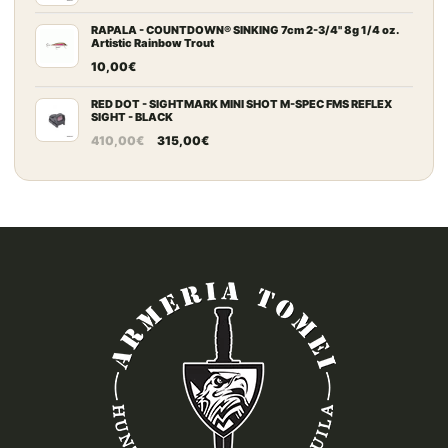
prezzo
prezzo
180,00€.
169,00€.
originale
attuale
RAPALA - COUNTDOWN® SINKING 7cm 2-3/4" 8g 1/4 oz.
Artistic Rainbow Trout
era:
è:
10,00
€
175,00€.
165,00€.
RED DOT - SIGHTMARK MINI SHOT M-SPEC FMS REFLEX
SIGHT - BLACK
Il
Il
410,00
€
315,00
€
prezzo
prezzo
originale
attuale
era:
è:
410,00€.
315,00€.