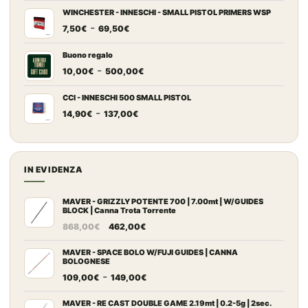
prezzo:
WINCHESTER - INNESCHI - SMALL PISTOL PRIMERS WSP
Fascia
-
da
7,50
€
69,50
€
di
7,20€
prezzo:
a
Buono regalo
Fascia
-
da
67,00€
10,00
€
500,00
€
di
7,50€
prezzo:
a
CCI - INNESCHI 500 SMALL PISTOL
Fascia
-
da
69,50€
14,90
€
137,00
€
di
10,00€
prezzo:
a
da
500,00€
14,90€
IN EVIDENZA
a
137,00€
MAVER - GRIZZLY POTENTE 700 | 7.00mt | W/GUIDES
BLOCK | Canna Trota Torrente
Il
Il
868,00
€
462,00
€
prezzo
prezzo
originale
attuale
MAVER - SPACE BOLO W/FUJI GUIDES | CANNA
BOLOGNESE
era:
è:
Fascia
-
109,00
€
149,00
€
868,00€.
462,00€.
di
prezzo:
MAVER - RE CAST DOUBLE GAME 2.19mt | 0.2-5g | 2sec.