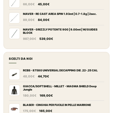
Il
Il
da
66,00
€
45,00
€
prezzo
prezzo
109,00€
originale
attuale
MAVER - RE CAST AREA SPIN 1.93mt | 0.7-1.8g | 2sec.
a
Il
Il
era:
è:
149,00€
89,00
€
84,00
€
prezzo
prezzo
66,00€.
45,00€.
originale
attuale
MAVER - GRIZZLY POTENTE 900 | 9.00mt | W/GUIDES
BLOCK
era:
è:
Il
Il
987,00
€
539,00
€
89,00€.
84,00€.
prezzo
prezzo
originale
attuale
era:
è:
SCELTI DA NOI
987,00€.
539,00€.
RCBS - 87580 UNIVERSAL DECAPPING DIE .22-.25 CAL
Il
Il
48,00
€
44,70
€
prezzo
prezzo
originale
attuale
GIACCA/SOFTSHELL - MILLET - MAGMA SHIELD Deep
Jungle
era:
è:
Il
Il
180,00
€
169,00
€
48,00€.
44,70€.
prezzo
prezzo
originale
attuale
BLASER - CINGHIA PER FUCILE IN PELLE MARRONE
Il
Il
era:
è:
175,00
€
165,00
€