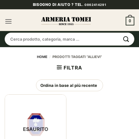
Salta
BISOGNO DI AIUTO ? TEL.
0862414291
ai
contenuti
0
Cerca:
HOME
/
PRODOTTI TAGGATI “ALLIEVI”
FILTRA
ESAURITO