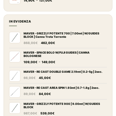
69,50€
14,90
€
137,00
€
di
10,00€
prezzo:
a
da
500,00€
14,90€
IN EVIDENZA
a
137,00€
MAVER - GRIZZLY POTENTE 700 | 7.00mt | W/GUIDES
BLOCK | Canna Trota Torrente
Il
Il
868,00
€
462,00
€
prezzo
prezzo
originale
attuale
MAVER - SPACE BOLO W/FUJI GUIDES | CANNA
BOLOGNESE
era:
è:
Fascia
-
109,00
€
149,00
€
868,00€.
462,00€.
di
prezzo:
MAVER - RE CAST DOUBLE GAME 2.19mt | 0.2-5g | 2sec.
Il
Il
da
66,00
€
45,00
€
prezzo
prezzo
109,00€
originale
attuale
MAVER - RE CAST AREA SPIN 1.93mt | 0.7-1.8g | 2sec.
a
Il
Il
era:
è:
149,00€
89,00
€
84,00
€
prezzo
prezzo
66,00€.
45,00€.
originale
attuale
MAVER - GRIZZLY POTENTE 900 | 9.00mt | W/GUIDES
BLOCK
era:
è:
Il
Il
987,00
€
539,00
€
89,00€.
84,00€.