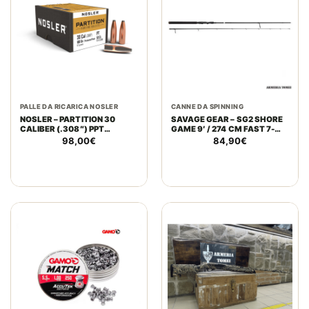
PALLE DA RICARICA NOSLER
CANNE DA SPINNING
NOSLER – PARTITION 30
SAVAGE GEAR – SG2 SHORE
CALIBER (.308″) PPT
GAME 9′ / 274 CM FAST 7-
180GRAIN (11.7GRAMS)
23G/ML 2 SEC
98,00
€
84,90
€
(50PZ)