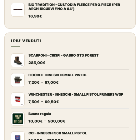
BIG TRADITION - CUSTODIA FLEECE PER O.PIECE (PER
ARCHI RICURVI FINO A 64")
16,90
€
I PIU’ VENDUTI
SCARPONI - CRISPI - GABRO GTX FOREST
285,00
€
FIOCCHI - INNESCHI SMALL PISTOL
Fascia
-
7,20
€
67,00
€
di
prezzo:
WINCHESTER - INNESCHI - SMALL PISTOL PRIMERS WSP
Fascia
-
da
7,50
€
69,50
€
di
7,20€
prezzo:
a
Buono regalo
Fascia
-
da
67,00€
10,00
€
500,00
€
di
7,50€
prezzo:
a
CCI - INNESCHI 500 SMALL PISTOL
Fascia
-
da