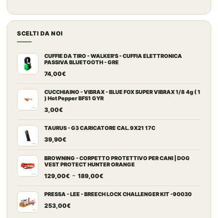
prezzo
prezzo
originale
attuale
era:
è:
SCELTI DA NOI
987,00€.
539,00€.
CUFFIE DA TIRO - WALKER'S - CUFFIA ELETTRONICA
PASSIVA BLUETOOTH - GRE
74,00
€
CUCCHIAINO - VIBRAX - BLUE FOX SUPER VIBRAX 1/8 4g ( 1
) Hot Pepper BFS1 GYR
3,00
€
TAURUS - G3 CARICATORE CAL. 9X21 17C
39,90
€
BROWNING - CORPETTO PROTETTIVO PER CANI | DOG
VEST PROTECT HUNTER ORANGE
Fascia
-
129,00
€
189,00
€
di
prezzo:
PRESSA - LEE - BREECH LOCK CHALLENGER KIT -90030
da
253,00
€
129,00€