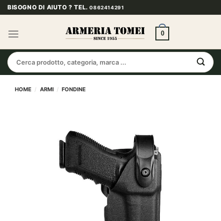
Salta
BISOGNO DI AIUTO ? TEL.
0862414291
ai
contenuti
0
Cerca:
HOME
/
ARMI
/
FONDINE