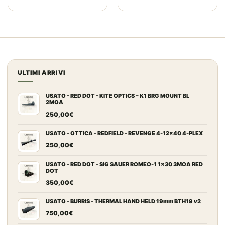
130,00€.
115,00€.
ULTIMI ARRIVI
USATO - RED DOT - KITE OPTICS – K1 BRG MOUNT BL
2MOA
250,00
€
USATO - OTTICA - REDFIELD - REVENGE 4-12x40 4-PLEX
250,00
€
USATO - RED DOT - SIG SAUER ROMEO-1 1x30 3MOA RED
DOT
350,00
€
USATO - BURRIS - THERMAL HAND HELD 19mm BTH19 v2
750,00
€