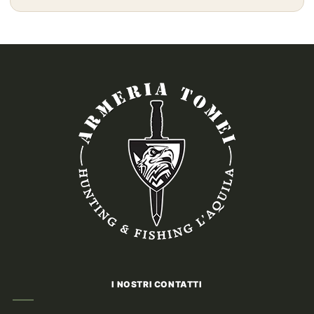
a
189,00€
I NOSTRI CONTATTI