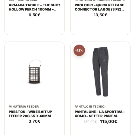
ARMADA TACKLE – THE SHIT!
PROLOGIC – QUICK RELEASE
HOLLOW PERCH 100MM –
CONNECTOR LARGE (3 PZ)
4PCS
BLACK KNIGHT
6,50
€
13,50
€
-12%
MINUTERIA FEEDER
PANTALONI TECNICI
PRESTON – WIRE BAIT UP
PANTALONE – LA SPORTIVA –
FEEDER 20G 55 X 40MM
UOMO – SETTER PANT M
CARBON/CLOUD
Il
Il
3,70
€
115,00
€
130,00
€
prezzo
prezzo
originale
attuale
era:
è: