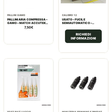
PALLINI GAMO
CALIBRO 12
PALLINI ARIA COMPRESSA –
USATO – FUCILE
GAMO – MATCH ACCUTEK
SEMIAUTOMATICO –
SERIES | CAL. 5,5MM | 1,00G
FRANCHI MOD. AFFINITY 3
7,50
€
15.42GR | 250PZ |
MAX 5 CAL. 12
RICHIEDI
INFORMAZIONI
SOFT BAIT LUCCIO
MINUTERIA SPINNING E PREDATORI