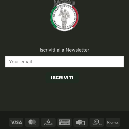
Iscriviti alla Newsletter
ISCRIVITI
Visa
MasterCard
CartaSi
American
Credit
Dinners
Klarn
Express
Card
Club