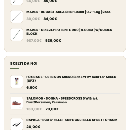
da
66,00
€
45,00
€
prezzo
prezzo
109,00€
originale
attuale
MAVER - RE CAST AREA SPIN 1.93mt | 0.7-1.8g | 2sec.
a
Il
Il
era:
è:
149,00€
89,00
€
84,00
€
prezzo
prezzo
66,00€.
45,00€.
originale
attuale
MAVER - GRIZZLY POTENTE 900 | 9.00mt | W/GUIDES
BLOCK
era:
è:
Il
Il
987,00
€
539,00
€
89,00€.
84,00€.
prezzo
prezzo
originale
attuale
era:
è:
SCELTI DA NOI
987,00€.
539,00€.
FOX RAGE - ULTRA UV MICRO SPIKEYFRY 4cm 1.5" MIXED
(8PZ)
6,90
€
SALOMON - DONNA - SPEEDCROSS 5 W Brick
Dust/Persimon/Persimon
Il
Il
130,00
€
79,00
€
prezzo
prezzo
originale
attuale
RAPALA - RCD 6" FILLET KNIFE COLTELLO SFILETTO 15CM
era:
è:
20,00
€