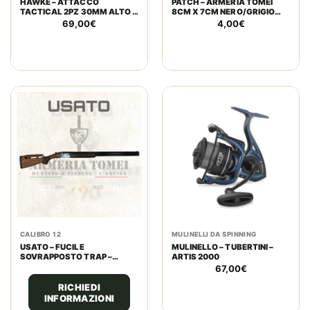
HAWKE – ATTACCO
PATCH – ARMERIA TOMEI
TACTICAL 2PZ 30MM ALTO -
8CM X 7CM NERO/GRIGIO
WEAVER
SCURO (VELCRO)
69,00
€
4,00
€
CALIBRO 12
MULINELLI DA SPINNING
USATO – FUCILE
MULINELLO – TUBERTINI –
SOVRAPPOSTO TRAP –
ARTIS 2000
BERETTA MOD. S 682 CAL. 12
67,00
€
RICHIEDI
INFORMAZIONI