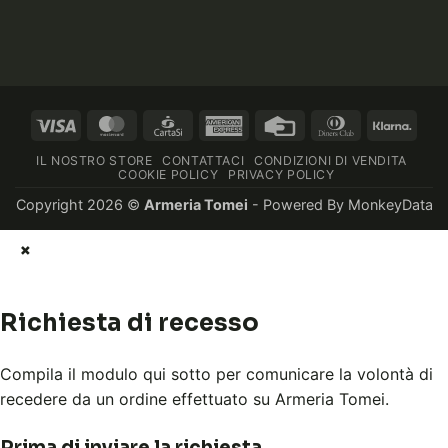
Visa
MasterCard
CartaSi
American
Credit
Dinners
Klarn
Express
Card
Club
IL NOSTRO STORE
CONTATTACI
CONDIZIONI DI VENDITA
COOKIE POLICY
PRIVACY POLICY
Copyright 2026 ©
Armeria Tomei
- Powered By
MonkeyData
×
Richiesta di recesso
Compila il modulo qui sotto per comunicare la volontà di
recedere da un ordine effettuato su Armeria Tomei.
Prima di inviare la richiesta