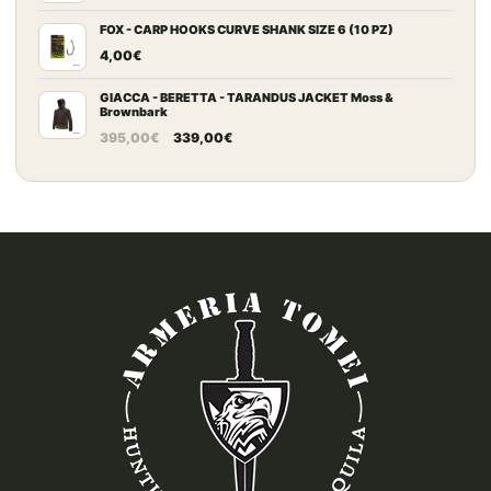
130,00€.
79,00€.
FOX - CARP HOOKS CURVE SHANK SIZE 6 (10 PZ)
4,00
€
GIACCA - BERETTA - TARANDUS JACKET Moss &
Brownbark
Il
Il
395,00
€
339,00
€
prezzo
prezzo
originale
attuale
era:
è:
395,00€.
339,00€.