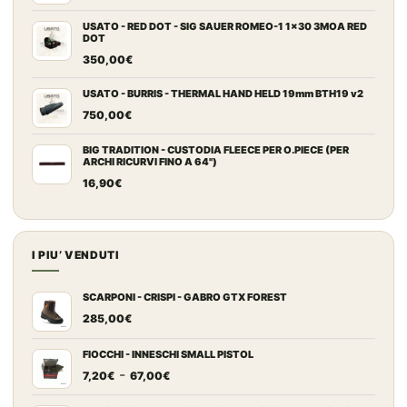
USATO - RED DOT - SIG SAUER ROMEO-1 1x30 3MOA RED
DOT
350,00
€
USATO - BURRIS - THERMAL HAND HELD 19mm BTH19 v2
750,00
€
BIG TRADITION - CUSTODIA FLEECE PER O.PIECE (PER
ARCHI RICURVI FINO A 64")
16,90
€
I PIU’ VENDUTI
SCARPONI - CRISPI - GABRO GTX FOREST
285,00
€
FIOCCHI - INNESCHI SMALL PISTOL
Fascia
-
7,20
€
67,00
€
di