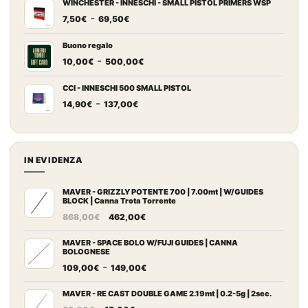
prezzo:
WINCHESTER - INNESCHI - SMALL PISTOL PRIMERS WSP
Fascia
-
da
7,50
€
69,50
€
di
7,20€
prezzo:
a
Buono regalo
Fascia
-
da
67,00€
10,00
€
500,00
€
di
7,50€
prezzo:
a
CCI - INNESCHI 500 SMALL PISTOL
Fascia
-
da
69,50€
14,90
€
137,00
€
di
10,00€
prezzo:
a
da
500,00€
14,90€
IN EVIDENZA
a
137,00€
MAVER - GRIZZLY POTENTE 700 | 7.00mt | W/GUIDES
BLOCK | Canna Trota Torrente
Il
Il
868,00
€
462,00
€
prezzo
prezzo
originale
attuale
MAVER - SPACE BOLO W/FUJI GUIDES | CANNA
BOLOGNESE
era:
è:
Fascia
-
109,00
€
149,00
€
868,00€.
462,00€.
di
prezzo:
MAVER - RE CAST DOUBLE GAME 2.19mt | 0.2-5g | 2sec.
Il
Il