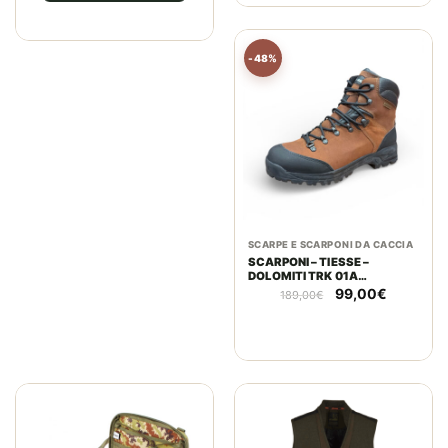
-48%
SCARPE E SCARPONI DA CACCIA
SCARPONI – TIESSE –
DOLOMITI TRK 01A
MARRON/NERO
Il
Il
99,00
€
189,00
€
prezzo
prezzo
originale
attuale
era:
è:
189,00€.
99,00€.