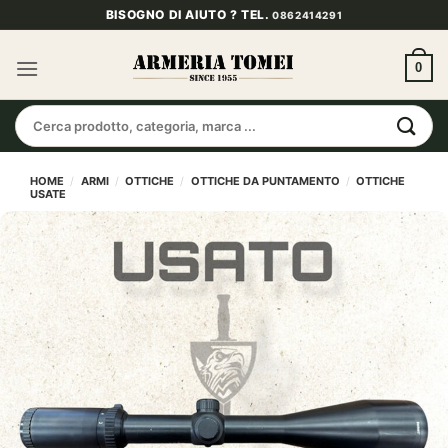
Salta
BISOGNO DI AIUTO ? TEL.
0862414291
ai
contenuti
0
Cerca:
HOME
/
ARMI
/
OTTICHE
/
OTTICHE DA PUNTAMENTO
/
OTTICHE
USATE