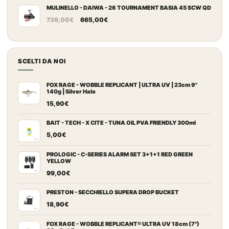
originale
attuale
MULINELLO - DAIWA - 26 TOURNAMENT BASIA 45 SCW QD
Il
Il
era:
è:
739,00
€
665,00
€
prezzo
prezzo
878,00€.
479,00€.
originale
attuale
era:
è:
739,00€.
665,00€.
SCELTI DA NOI
FOX RAGE - WOBBLE REPLICANT | ULTRA UV | 23cm 9"
140g | Silver Halo
15,90
€
BAIT - TECH - X CITE - TUNA OIL PVA FRIENDLY 300ml
5,00
€
PROLOGIC - C-SERIES ALARM SET 3+1+1 RED GREEN
YELLOW
99,00
€
PRESTON - SECCHIELLO SUPERA DROP BUCKET
18,90
€
FOX RAGE - WOBBLE REPLICANT® ULTRA UV 18cm (7")