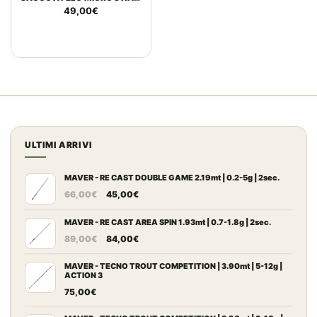
OD GREEN
49,00
€
ULTIMI ARRIVI
MAVER - RE CAST DOUBLE GAME 2.19mt | 0.2-5g | 2sec.
Il
Il
66,00
€
45,00
€
prezzo
prezzo
originale
attuale
MAVER - RE CAST AREA SPIN 1.93mt | 0.7-1.8g | 2sec.
era:
Il
è:
Il
89,00
€
84,00
€
66,00€.
prezzo
45,00€.
prezzo
originale
attuale
MAVER - TECNO TROUT COMPETITION | 3.90mt | 5-12g |
ACTION 3
era:
è:
75,00
€
89,00€.
84,00€.