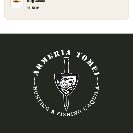
90g Goldie
11,50
€