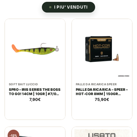
I PIU' VENDUTI
SOFT BAIT LUCCIO
PALLE DA RICARICA SPEER
SPRO – IRIS SERIES THE BOSS
PALLE DA RICARICA – SPEER –
TO GO! 14CM | 10GR | #7/0
HOT-COR 8MM | 150GR
ZINC | UV PERCH
.323″ SPITZER SP (100PZ)
7,90
€
75,90
€
-12%