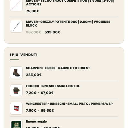
MAVER - TECNO TROUT COMPETITION | 3.90mt | 3-10g |
ACTION 2
75,00
€
MAVER - GRIZZLY POTENTE 900 | 9.00mt | W/GUIDES
BLOCK
Il
Il
987,00
€
539,00
€
prezzo
prezzo
originale
attuale
era:
è:
I PIU’ VENDUTI
987,00€.
539,00€.
SCARPONI - CRISPI - GABRO GTX FOREST
285,00
€
FIOCCHI - INNESCHI SMALL PISTOL
Fascia
-
7,20
€
67,00
€
di
prezzo:
WINCHESTER - INNESCHI - SMALL PISTOL PRIMERS WSP
Fascia
-
da
7,50
€
69,50
€
di
7,20€
prezzo:
a
Buono regalo
Fascia
-
da