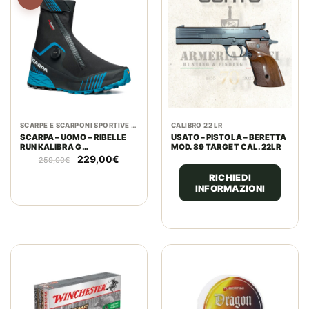
SCARPE E SCARPONI SPORTIVE E TECNICHE
CALIBRO 22 LR
SCARPA – UOMO – RIBELLE
USATO – PISTOLA – BERETTA
RUN KALIBRA G
MOD. 89 TARGET CAL. 22LR
BLACK/AZURE
Il
Il
229,00
€
259,00
€
prezzo
prezzo
RICHIEDI
originale
attuale
INFORMAZIONI
era:
è:
259,00€.
229,00€.