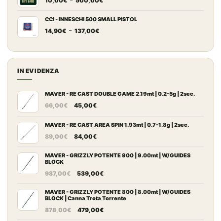
67,00€
10,00
€
500,00
€
di
7,50€
prezzo:
a
CCI - INNESCHI 500 SMALL PISTOL
Fascia
-
da
69,50€
14,90
€
137,00
€
di
10,00€
prezzo:
a
da
500,00€
14,90€
IN EVIDENZA
a
137,00€
MAVER - RE CAST DOUBLE GAME 2.19mt | 0.2-5g | 2sec.
Il
Il
66,00
€
45,00
€
prezzo
prezzo
originale
attuale
MAVER - RE CAST AREA SPIN 1.93mt | 0.7-1.8g | 2sec.
era:
Il
è:
Il
89,00
€
84,00
€
66,00€.
prezzo
45,00€.
prezzo
originale
attuale
MAVER - GRIZZLY POTENTE 900 | 9.00mt | W/GUIDES
BLOCK
era:
è:
Il
Il
987,00
€
539,00
€
89,00€.
84,00€.
prezzo
prezzo
originale
attuale
MAVER - GRIZZLY POTENTE 800 | 8.00mt | W/GUIDES
BLOCK | Canna Trota Torrente
era:
è:
Il
Il
878,00
€
479,00
€
987,00€.
539,00€.
prezzo
prezzo