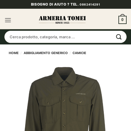
Salta
BISOGNO DI AIUTO ? TEL.
0862414291
ai
contenuti
0
Cerca:
HOME
/
ABBIGLIAMENTO GENERICO
/
CAMICIE