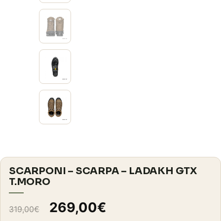
SCARPONI – SCARPA – LADAKH GTX
T.MORO
Il
Il
269,00
€
319,00
€