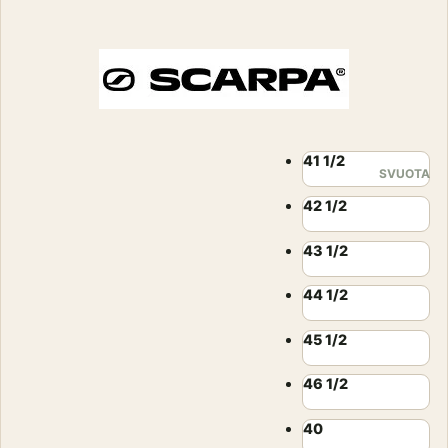
prezzo
prezzo
originale
attuale
era:
è:
319,00€.
269,00€.
41 1/2
SVUOTA
42 1/2
43 1/2
44 1/2
45 1/2
46 1/2
40