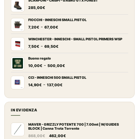
SCARPONI - CRISPI - GABRO GTX FOREST
285,00
€
FIOCCHI - INNESCHI SMALL PISTOL
Fascia
-
7,20
€
67,00
€
di
prezzo:
WINCHESTER - INNESCHI - SMALL PISTOL PRIMERS WSP
Fascia
-
da
7,50
€
69,50
€
di
7,20€
prezzo:
a
Buono regalo
Fascia
-
da
67,00€
10,00
€
500,00
€
di
7,50€
prezzo:
a
CCI - INNESCHI 500 SMALL PISTOL
Fascia
-
da
69,50€
14,90
€
137,00
€
di
10,00€
prezzo:
a
da
500,00€
14,90€
IN EVIDENZA
a
137,00€
MAVER - GRIZZLY POTENTE 700 | 7.00mt | W/GUIDES
BLOCK | Canna Trota Torrente
Il
Il
868,00
€
462,00
€