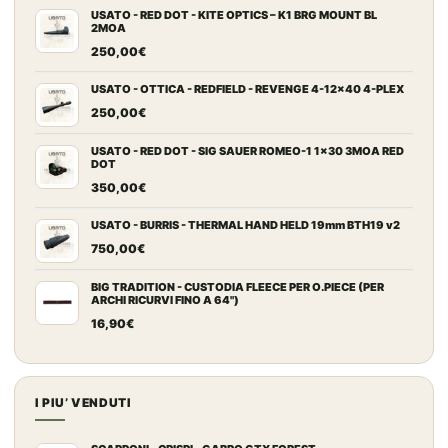
USATO - RED DOT - KITE OPTICS – K1 BRG MOUNT BL
2MOA
250,00
€
USATO - OTTICA - REDFIELD - REVENGE 4-12x40 4-PLEX
250,00
€
USATO - RED DOT - SIG SAUER ROMEO-1 1x30 3MOA RED
DOT
350,00
€
USATO - BURRIS - THERMAL HAND HELD 19mm BTH19 v2
750,00
€
BIG TRADITION - CUSTODIA FLEECE PER O.PIECE (PER
ARCHI RICURVI FINO A 64")
16,90
€
I PIU’ VENDUTI