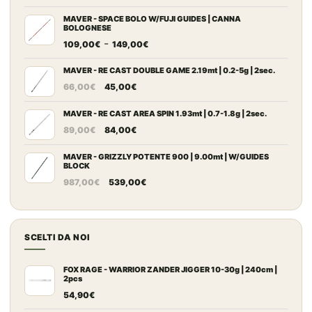
prezzo
prezzo
originale
attuale
MAVER - SPACE BOLO W/FUJI GUIDES | CANNA
BOLOGNESE
era:
è:
Fascia
-
109,00
€
149,00
€
868,00€.
462,00€.
di
prezzo:
MAVER - RE CAST DOUBLE GAME 2.19mt | 0.2-5g | 2sec.
Il
Il
da
66,00
€
45,00
€
prezzo
prezzo
109,00€
originale
attuale
MAVER - RE CAST AREA SPIN 1.93mt | 0.7-1.8g | 2sec.
a
Il
Il
era:
è:
149,00€
89,00
€
84,00
€
prezzo
prezzo
66,00€.
45,00€.
originale
attuale
MAVER - GRIZZLY POTENTE 900 | 9.00mt | W/GUIDES
BLOCK
era:
è:
Il
Il
987,00
€
539,00
€
89,00€.
84,00€.
prezzo
prezzo
originale
attuale
era:
è:
SCELTI DA NOI
987,00€.
539,00€.
FOX RAGE - WARRIOR ZANDER JIGGER 10-30g | 240cm |
2pcs
54,90
€