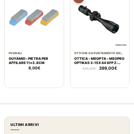
PUGNALI
OTTICHE DA PUNTAMENTO MEOPTA
OUYAMEI – PIETRA PER
OTTICA – MEOPTA – MEOPRO
AFFILARE 11×3.8CM
OPTIKA5 3-15X44 SFP Z-
PLEX
Il
Il
8,00
€
399,00
€
435,00
€
prezzo
prezzo
originale
attuale
era:
è:
435,00€.
399,00€
ULTIMI ARRIVI