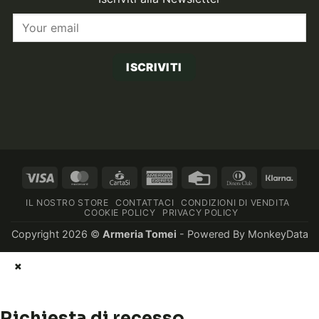
ISCRIVITI
Visa
MasterCard
CartaSi
American
Credit
Dinners
Klarn
Express
Card
Club
IL NOSTRO STORE
CONTATTACI
CONDIZIONI DI VENDITA
COOKIE POLICY
PRIVACY POLICY
Copyright 2026 ©
Armeria Tomei
- Powered By
MonkeyData
×
Richiesta di recesso