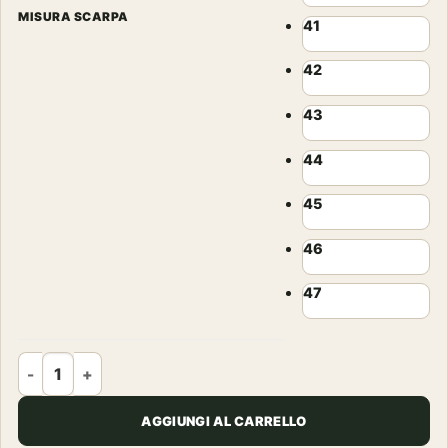
MISURA SCARPA
41
42
43
44
45
46
47
SCARPONI - SCARPA - LADAKH GTX T.MORO quantità
AGGIUNGI AL CARRELLO