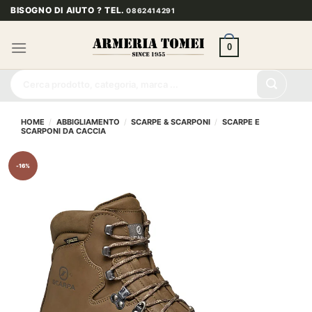
Salta
BISOGNO DI AIUTO ? TEL.
0862414291
ai
contenuti
0
Cerca:
HOME
/
ABBIGLIAMENTO
/
SCARPE & SCARPONI
/
SCARPE E
SCARPONI DA CACCIA
-16%