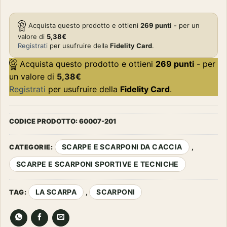
Acquista questo prodotto e ottieni
269
punti
- per un
valore di
5,38
€
Registrati
per usufruire della
Fidelity Card
.
Acquista questo prodotto e ottieni
269
punti
- per
un valore di
5,38
€
Registrati
per usufruire della
Fidelity Card
.
CODICE PRODOTTO:
60007-201
SCARPE E SCARPONI DA CACCIA
CATEGORIE:
,
SCARPE E SCARPONI SPORTIVE E TECNICHE
LA SCARPA
SCARPONI
TAG:
,