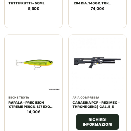
TUTTI FRUTTI – 50ML
.264 DIA. 140GR. TGK
GAMECHANGER (100 PZ)
5,50
€
74,00
€
ESCHE TROTA
ARIA COMPRESSA
RAPALA – PRECISION
CARABINA PCP – REXIMEX –
XTREME PENCIL 127 EXO
THRONE GEN2 | CAL. 5,5
12.7CM 5″ 26G 15/16 OZ.
14,00
€
GOLDEN DORADO
RICHIEDI
INFORMAZIONI