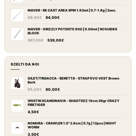
prezzo
prezzo
109,00€
originale
attuale
MAVER - RE CAST AREA SPIN 1.93mt | 0.7-1.8g | 2sec.
a
Il
Il
era:
è:
149,00€
89,00
€
84,00
€
prezzo
prezzo
66,00€.
45,00€.
originale
attuale
MAVER - GRIZZLY POTENTE 900 | 9.00mt | W/GUIDES
BLOCK
era:
è:
Il
Il
987,00
€
539,00
€
89,00€.
84,00€.
prezzo
prezzo
originale
attuale
era:
è:
SCELTI DA NOI
987,00€.
539,00€.
GILET/TRISACCA - BERETTA - STRAP EVO VEST Brown
Bark
Il
Il
85,00
€
80,00
€
prezzo
prezzo
originale
attuale
WESTIN SCANDINAVIA - SHADTEEZ 16cm 39gr CRAZY
FIRETIGER
era:
è:
4,50
€
85,00€.
80,00€.
NOMURA - CRAWLER 1.0" 2.6cm | 0.7g | 12pcs | NIGHT
WORM
3,50
€