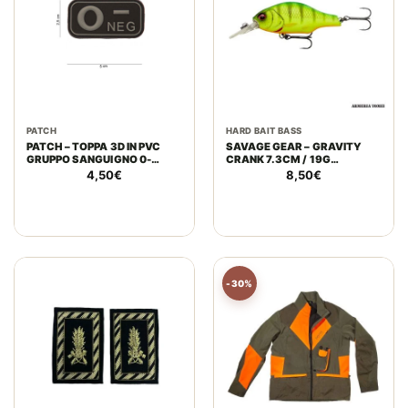
PATCH
HARD BAIT BASS
PATCH – TOPPA 3D IN PVC
SAVAGE GEAR – GRAVITY
GRUPPO SANGUIGNO 0-
CRANK 7.3CM / 19G
NEGATIVO NERA
FLOATING FIRETIGER
4,50
€
8,50
€
-30%