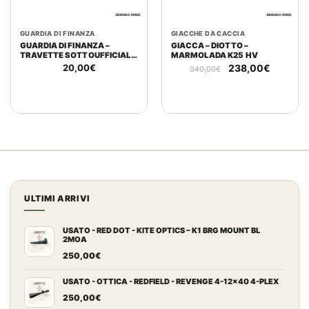
GUARDIA DI FINANZA
GIACCHE DA CACCIA
GUARDIA DI FINANZA –
GIACCA – DIOTTO –
TRAVETTE SOTTOUFFICIALE
MARMOLADA K25 HV
PER DIVISA GALA (COPPIA)
Il
Il
20,00
€
238,00
€
340,00
€
prezzo
prezzo
originale
attuale
era:
è:
340,00€.
238,00€
ULTIMI ARRIVI
USATO - RED DOT - KITE OPTICS – K1 BRG MOUNT BL
2MOA
250,00
€
USATO - OTTICA - REDFIELD - REVENGE 4-12x40 4-PLEX
250,00
€