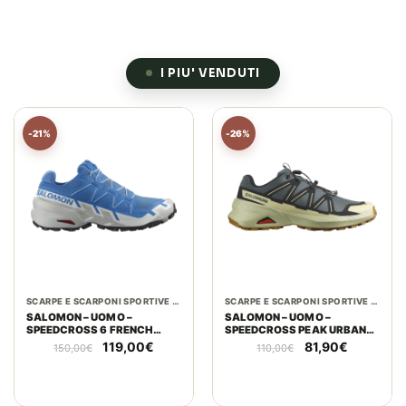
I PIU' VENDUTI
-21%
-26%
SCARPE E SCARPONI SPORTIVE E TECNICHE
SCARPE E SCARPONI SPORTIVE E TECNICHE
SALOMON – UOMO –
SALOMON – UOMO –
SPEEDCROSS 6 FRENCH
SPEEDCROSS PEAK URBAN
BLUE / LUNAR ROCK / WHITE
CHIC / BLACK / ALFALFA
Il
Il
Il
Il
119,00
€
81,90
€
150,00
€
110,00
€
prezzo
prezzo
prezzo
prezzo
originale
attuale
originale
attuale
era:
è:
era:
è:
150,00€.
119,00€.
110,00€.
81,90€.