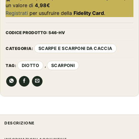
un valore di
4,98
€
Registrati
per usufruire della
Fidelity Card
.
CODICE PRODOTTO:
546-HV
SCARPE E SCARPONI DA CACCIA
CATEGORIA:
DIOTTO
SCARPONI
TAG:
,
DESCRIZIONE