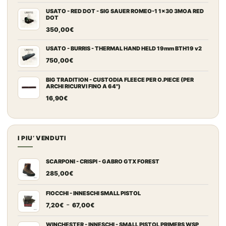
USATO - RED DOT - SIG SAUER ROMEO-1 1x30 3MOA RED
DOT
350,00
€
USATO - BURRIS - THERMAL HAND HELD 19mm BTH19 v2
750,00
€
BIG TRADITION - CUSTODIA FLEECE PER O.PIECE (PER
ARCHI RICURVI FINO A 64")
16,90
€
I PIU’ VENDUTI
SCARPONI - CRISPI - GABRO GTX FOREST
285,00
€
FIOCCHI - INNESCHI SMALL PISTOL
Fascia
-
7,20
€
67,00
€
di
prezzo:
WINCHESTER - INNESCHI - SMALL PISTOL PRIMERS WSP