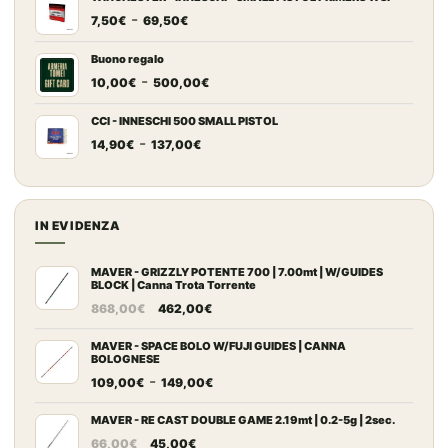
Fascia
-
da
7,50
€
69,50
€
di
7,20€
prezzo:
a
Buono regalo
Fascia
-
da
67,00€
10,00
€
500,00
€
di
7,50€
prezzo:
a
CCI - INNESCHI 500 SMALL PISTOL
Fascia
-
da
69,50€
14,90
€
137,00
€
di
10,00€
prezzo:
a
da
500,00€
14,90€
IN EVIDENZA
a
137,00€
MAVER - GRIZZLY POTENTE 700 | 7.00mt | W/GUIDES
BLOCK | Canna Trota Torrente
Il
Il
868,00
€
462,00
€
prezzo
prezzo
originale
attuale
MAVER - SPACE BOLO W/FUJI GUIDES | CANNA
BOLOGNESE
era:
è:
Fascia
-
109,00
€
149,00
€
868,00€.
462,00€.
di
prezzo:
MAVER - RE CAST DOUBLE GAME 2.19mt | 0.2-5g | 2sec.
Il
Il
da
66,00
€
45,00
€