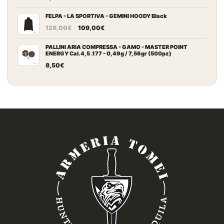
FELPA - LA SPORTIVA - GEMINI HOODY Black
Il
Il
129,00
€
109,00
€
prezzo
prezzo
originale
attuale
PALLINI ARIA COMPRESSA - GAMO - MASTER POINT
ENERGY Cal. 4,5 .177 - 0,49g / 7,56gr (500pz)
era:
è:
8,50
€
129,00€.
109,00€.