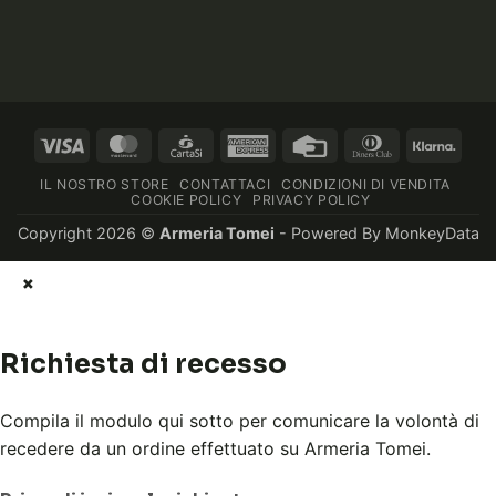
Visa
MasterCard
CartaSi
American
Credit
Dinners
Klarn
Express
Card
Club
IL NOSTRO STORE
CONTATTACI
CONDIZIONI DI VENDITA
COOKIE POLICY
PRIVACY POLICY
Copyright 2026 ©
Armeria Tomei
- Powered By
MonkeyData
×
Richiesta di recesso
Compila il modulo qui sotto per comunicare la volontà di
recedere da un ordine effettuato su Armeria Tomei.