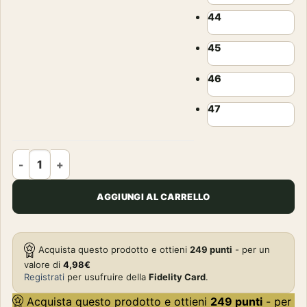
44
45
46
47
SCARPONI - DIOTTO - WOODCOCK HV quantità
AGGIUNGI AL CARRELLO
Acquista questo prodotto e ottieni
249
punti
- per un
valore di
4,98
€
Registrati
per usufruire della
Fidelity Card
.
Acquista questo prodotto e ottieni
249
punti
- per