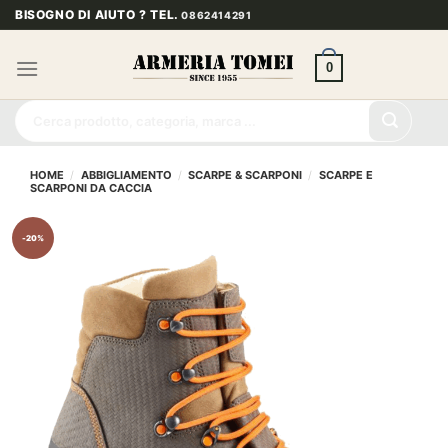
Salta
BISOGNO DI AIUTO ? TEL.
0862414291
ai
contenuti
0
Cerca:
HOME
/
ABBIGLIAMENTO
/
SCARPE & SCARPONI
/
SCARPE E
SCARPONI DA CACCIA
-20%