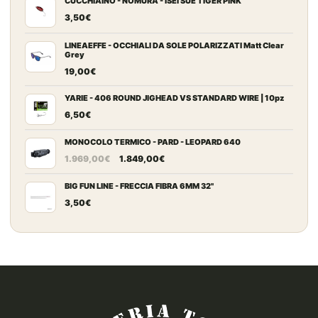
CUCCHIAINO - NOMURA - ISEI SUE TIGER PINK
3,50
€
LINEAEFFE - OCCHIALI DA SOLE POLARIZZATI Matt Clear
Grey
19,00
€
YARIE - 406 ROUND JIGHEAD VS STANDARD WIRE | 10pz
6,50
€
MONOCOLO TERMICO - PARD - LEOPARD 640
Il
Il
1.969,00
€
1.849,00
€
prezzo
prezzo
originale
attuale
BIG FUN LINE - FRECCIA FIBRA 6MM 32"
era:
è:
3,50
€
1.969,00€.
1.849,00€.