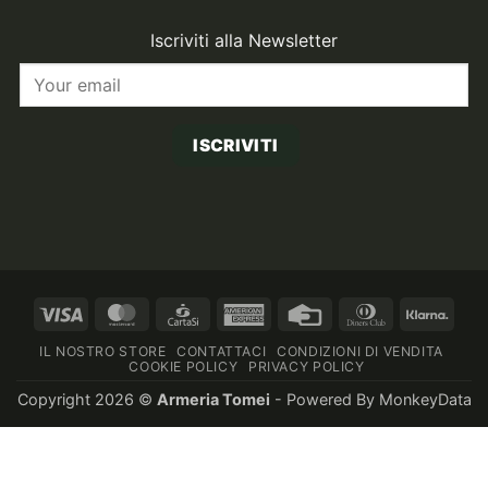
Iscriviti alla Newsletter
ISCRIVITI
Visa
MasterCard
CartaSi
American
Credit
Dinners
Klarn
Express
Card
Club
IL NOSTRO STORE
CONTATTACI
CONDIZIONI DI VENDITA
COOKIE POLICY
PRIVACY POLICY
Copyright 2026 ©
Armeria Tomei
- Powered By
MonkeyData