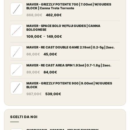
137,00€
MAVER - GRIZZLY POTENTE 700 | 7.00mt | W/GUIDES
BLOCK | Canna Trota Torrente
Il
Il
868,00
€
462,00
€
prezzo
prezzo
originale
attuale
MAVER - SPACE BOLO W/FUJI GUIDES | CANNA
BOLOGNESE
era:
è:
Fascia
-
109,00
€
149,00
€
868,00€.
462,00€.
di
prezzo:
MAVER - RE CAST DOUBLE GAME 2.19mt | 0.2-5g | 2sec.
Il
Il
da
66,00
€
45,00
€
prezzo
prezzo
109,00€
originale
attuale
MAVER - RE CAST AREA SPIN 1.93mt | 0.7-1.8g | 2sec.
a
Il
Il
era:
è:
149,00€
89,00
€
84,00
€
prezzo
prezzo
66,00€.
45,00€.
originale
attuale
MAVER - GRIZZLY POTENTE 900 | 9.00mt | W/GUIDES
BLOCK
era:
è:
Il
Il
987,00
€
539,00
€
89,00€.
84,00€.
prezzo
prezzo
originale
attuale
era:
è:
SCELTI DA NOI
987,00€.
539,00€.