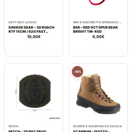
SOFT BAIT LUCCIO
AMI E ANCORETTE SPINNING E PREDATORI
SAVAGE GEAR – 3D ROACH
BKK – RED OCTOPUS BEAK
RTF 15CM / 62G FAST
BRIGHT TIN- RED
SINKING | CLEAR RUDD
10,00
€
6,00
€
-16%
PATCH
SCARPE E SCARPONI DA CACCIA
PATCH – 3D PVC FROG
SCARPONI – DIOTTO –