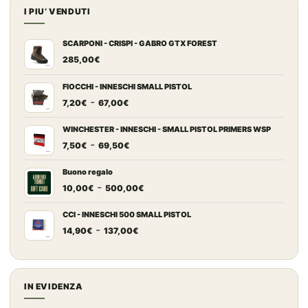
I PIU’ VENDUTI
SCARPONI - CRISPI - GABRO GTX FOREST
285,00
€
FIOCCHI - INNESCHI SMALL PISTOL
Fascia
-
7,20
€
67,00
€
di
prezzo:
WINCHESTER - INNESCHI - SMALL PISTOL PRIMERS WSP
Fascia
-
da
7,50
€
69,50
€
di
7,20€
prezzo:
a
Buono regalo
Fascia
-
da
67,00€
10,00
€
500,00
€
di
7,50€
prezzo:
a
CCI - INNESCHI 500 SMALL PISTOL
Fascia
-
da
69,50€
14,90
€
137,00
€
di
10,00€
prezzo:
a
da
500,00€
14,90€
IN EVIDENZA
a