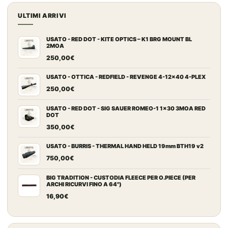
ULTIMI ARRIVI
USATO - RED DOT - KITE OPTICS – K1 BRG MOUNT BL
2MOA
250,00
€
USATO - OTTICA - REDFIELD - REVENGE 4-12x40 4-PLEX
250,00
€
USATO - RED DOT - SIG SAUER ROMEO-1 1x30 3MOA RED
DOT
350,00
€
USATO - BURRIS - THERMAL HAND HELD 19mm BTH19 v2
750,00
€
BIG TRADITION - CUSTODIA FLEECE PER O.PIECE (PER
ARCHI RICURVI FINO A 64")
16,90
€