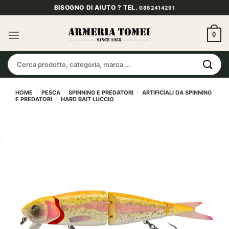
Salta
BISOGNO DI AIUTO ? TEL.
0862414291
ai
contenuti
0
Cerca:
HOME
/
PESCA
/
SPINNING E PREDATORI
/
ARTIFICIALI DA SPINNING
E PREDATORI
/
HARD BAIT LUCCIO