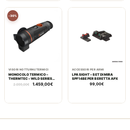
-30%
VISORI NOTTURNI/TERMICI
ACCESSORI PER ARMI
MONOCOLO TERMICO –
LPA SIGHT – SET DI MIRA
THERMTEC – WILD SERIES
SPF14BE PER BERETTA APX
335L
Il
Il
1.459,00
€
99,00
€
2.099,00
€
prezzo
prezzo
originale
attuale
era:
è:
2.099,00€.
1.459,00€.