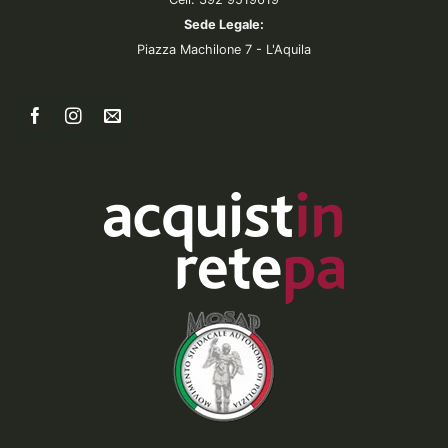
Sede Legale:
Piazza Machilone 7 - L'Aquila