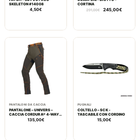
SKELETON #14008
CORTINA
Il
Il
4,50
€
245,00
€
291,00
€
prezzo
prezzo
originale
attuale
era:
è:
291,00€.
245,00€
PANTALONI DA CACCIA
PUGNALI
PANTALONE – UNIVERS –
COLTELLO – SCK -
CACCIA CORDURA® 4-WAY
TASCABILE CON CORDINO
STR. VERDE/ARANCIO
135,00
€
15,00
€