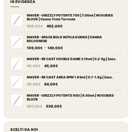
14,90€
IN EVIDENZA
a
137,00€
MAVER - GRIZZLY POTENTE 700 | 7.00mt | W/GUIDES
BLOCK | Canna Trota Torrente
Il
Il
868,00
€
462,00
€
prezzo
prezzo
originale
attuale
MAVER - SPACE BOLO W/FUJI GUIDES | CANNA
BOLOGNESE
era:
è:
Fascia
-
109,00
€
149,00
€
868,00€.
462,00€.
di
prezzo:
MAVER - RE CAST DOUBLE GAME 2.19mt | 0.2-5g | 2sec.
Il
Il
da
66,00
€
45,00
€
prezzo
prezzo
109,00€
originale
attuale
MAVER - RE CAST AREA SPIN 1.93mt | 0.7-1.8g | 2sec.
a
Il
Il
era:
è:
149,00€
89,00
€
84,00
€
prezzo
prezzo
66,00€.
45,00€.
originale
attuale
MAVER - GRIZZLY POTENTE 900 | 9.00mt | W/GUIDES
BLOCK
era:
è:
Il
Il
987,00
€
539,00
€
89,00€.
84,00€.
prezzo
prezzo
originale
attuale
era:
è:
SCELTI DA NOI
987,00€.
539,00€.