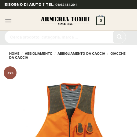
Salta
BISOGNO DI AIUTO ? TEL.
0862414291
ai
contenuti
0
Cerca:
HOME
/
ABBIGLIAMENTO
/
ABBIGLIAMENTO DA CACCIA
/
GIACCHE
DA CACCIA
-10%