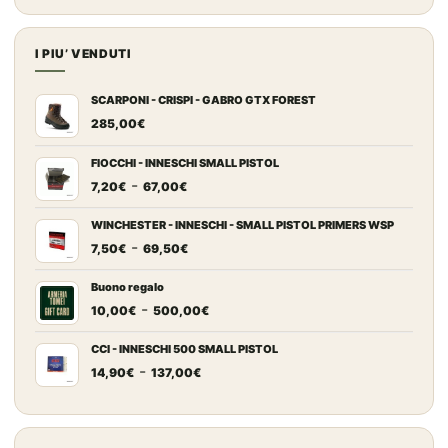
I PIU’ VENDUTI
SCARPONI - CRISPI - GABRO GTX FOREST
285,00
€
FIOCCHI - INNESCHI SMALL PISTOL
Fascia
-
7,20
€
67,00
€
di
prezzo:
WINCHESTER - INNESCHI - SMALL PISTOL PRIMERS WSP
Fascia
-
da
7,50
€
69,50
€
di
7,20€
prezzo:
a
Buono regalo
Fascia
-
da
67,00€
10,00
€
500,00
€
di
7,50€
prezzo:
a
CCI - INNESCHI 500 SMALL PISTOL
Fascia
-
da
69,50€
14,90
€
137,00
€
di
10,00€
prezzo:
a
da
500,00€