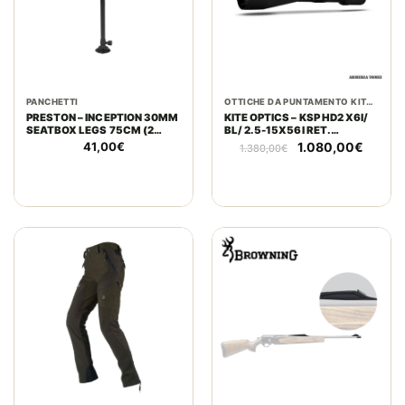
PANCHETTI
OTTICHE DA PUNTAMENTO KITE OPTICS
PRESTON – INCEPTION 30MM
KITE OPTICS – KSP HD2 X6I/
SEATBOX LEGS 75CM (2
BL/ 2.5-15X56I RET.
PEZZI)
BALISTICO
Il
Il
41,00
€
1.080,00
€
1.380,00
€
prezzo
prezzo
originale
attuale
era:
è:
1.380,00€.
1.080,