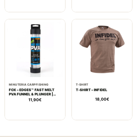
MINUTERIA CARPFISHING
T-SHIRT
FOX – EDGES™ FAST MELT
T-SHIRT – INFIDEL
PVA FUNNEL & PLUNGER |
WIDE SYSTEM 7M – 35MM
18,00
€
11,90
€