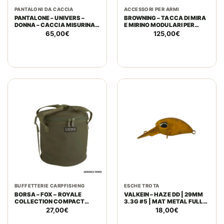
PANTALONI DA CACCIA
ACCESSORI PER ARMI
PANTALONE – UNIVERS –
BROWNING – TACCA DI MIRA
DONNA – CACCIA MISURINA
E MIRINO MODULARI PER
U-TEX VERDE
CARABINA BROWNING BAR
65,00
€
125,00
€
4X
BUFFETTERIE CARPFISHING
ESCHE TROTA
BORSA – FOX – ROYALE
VALKEIN – HAZE DD | 29MM
COLLECTION COMPACT
3.3G #5 | MAT METAL FULL
BUCKET LARGE
BROWN
27,00
€
18,00
€