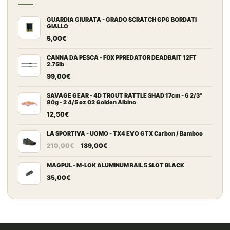
GUARDIA GIURATA - GRADO SCRATCH GPG BORDATI
GIALLO
5,00
€
CANNA DA PESCA - FOX PPREDATOR DEADBAIT 12FT
2.75lb
99,00
€
SAVAGE GEAR - 4D TROUT RATTLE SHAD 17cm - 6 2/3"
80g - 2 4/5 oz 02 Golden Albino
12,50
€
LA SPORTIVA - UOMO - TX4 EVO GTX Carbon / Bamboo
Il
Il
210,00
€
189,00
€
prezzo
prezzo
originale
attuale
MAGPUL - M-LOK ALUMINUM RAIL 5 SLOT BLACK
era:
è:
35,00
€
210,00€.
189,00€.