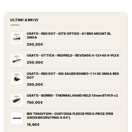
ULTIMI ARRIVI
USATO - RED DOT - KITE OPTICS – K1 BRG MOUNT BL
2MOA
250,00
€
USATO - OTTICA - REDFIELD - REVENGE 4-12x40 4-PLEX
250,00
€
USATO - RED DOT - SIG SAUER ROMEO-1 1x30 3MOA RED
DOT
350,00
€
USATO - BURRIS - THERMAL HAND HELD 19mm BTH19 v2
750,00
€
BIG TRADITION - CUSTODIA FLEECE PER O.PIECE (PER
ARCHI RICURVI FINO A 64")
16,90
€