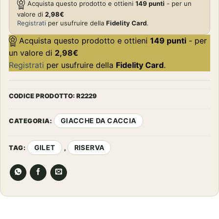
Acquista questo prodotto e ottieni
149
punti
- per un
valore di
2,98
€
Registrati
per usufruire della
Fidelity Card
.
Acquista questo prodotto e ottieni
149
punti
- per
un valore di
2,98
€
Registrati
per usufruire della
Fidelity Card
.
CODICE PRODOTTO:
R2229
GIACCHE DA CACCIA
CATEGORIA:
GILET
RISERVA
TAG:
,