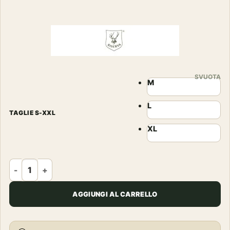
prezzo
prezzo
originale
attuale
era:
è:
165,00€.
149,00€.
SVUOTA
M
L
TAGLIE S-XXL
XL
RISERVA - GILET CACCIA CINGHIALE ARANCIO FLUO quantit
AGGIUNGI AL CARRELLO