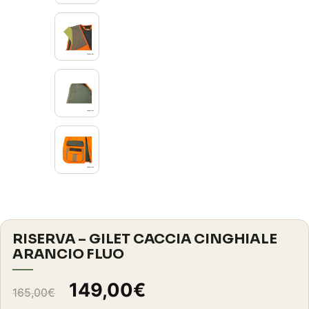
RISERVA – GILET CACCIA CINGHIALE
ARANCIO FLUO
Il
Il
149,00
€
165,00
€