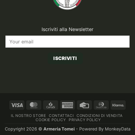
Iscriviti alla Newsletter
ISCRIVITI
Visa
MasterCard
CartaSi
American
Credit
Dinners
Klarn
Express
Card
Club
IL NOSTRO STORE
CONTATTACI
CONDIZIONI DI VENDITA
COOKIE POLICY
PRIVACY POLICY
Copyright 2026 ©
Armeria Tomei
- Powered By
MonkeyData