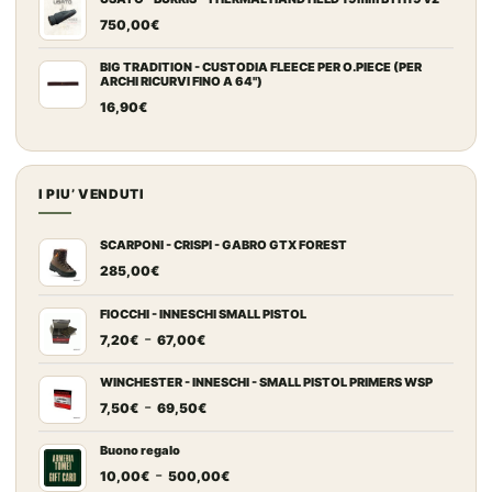
750,00
€
BIG TRADITION - CUSTODIA FLEECE PER O.PIECE (PER
ARCHI RICURVI FINO A 64")
16,90
€
I PIU’ VENDUTI
SCARPONI - CRISPI - GABRO GTX FOREST
285,00
€
FIOCCHI - INNESCHI SMALL PISTOL
Fascia
-
7,20
€
67,00
€
di
prezzo:
WINCHESTER - INNESCHI - SMALL PISTOL PRIMERS WSP
Fascia
-
da
7,50
€
69,50
€
di
7,20€
prezzo:
a
Buono regalo
Fascia
-
da
67,00€
10,00
€
500,00
€