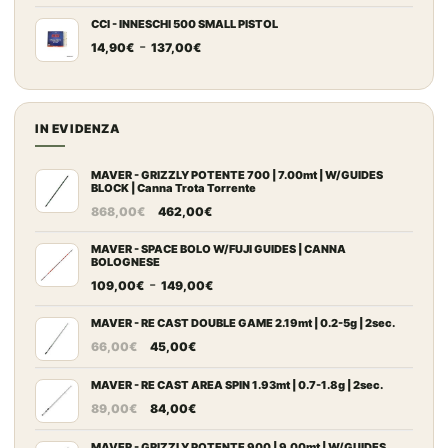
di
7,50€
prezzo:
a
CCI - INNESCHI 500 SMALL PISTOL
Fascia
-
da
69,50€
14,90
€
137,00
€
di
10,00€
prezzo:
a
da
500,00€
14,90€
IN EVIDENZA
a
137,00€
MAVER - GRIZZLY POTENTE 700 | 7.00mt | W/GUIDES
BLOCK | Canna Trota Torrente
Il
Il
868,00
€
462,00
€
prezzo
prezzo
originale
attuale
MAVER - SPACE BOLO W/FUJI GUIDES | CANNA
BOLOGNESE
era:
è:
Fascia
-
109,00
€
149,00
€
868,00€.
462,00€.
di
prezzo:
MAVER - RE CAST DOUBLE GAME 2.19mt | 0.2-5g | 2sec.
Il
Il
da
66,00
€
45,00
€
prezzo
prezzo
109,00€
originale
attuale
MAVER - RE CAST AREA SPIN 1.93mt | 0.7-1.8g | 2sec.
a
Il
Il
era:
è:
149,00€
89,00
€
84,00
€
prezzo
prezzo
66,00€.
45,00€.
MAVER - GRIZZLY POTENTE 900 | 9.00mt | W/GUIDES