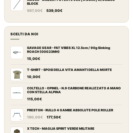
originale
attuale
BLOCK
era:
è:
Il
Il
987,00
€
539,00
€
89,00€.
84,00€.
prezzo
prezzo
originale
attuale
era:
è:
SCELTI DA NOI
987,00€.
539,00€.
SAVAGE GEAR - FAT VIBES XL 12.5cm / 90g Sinking
ROACH (00G23MH)
15,00
€
T-SHIRT - SPOSI DELLA VITA AMANTI DELLA MORTE
10,00
€
COLTELLO - OPINEL - N.9 CARBONE REALIZZATO A MANO
CON STELLA ALPINA
115,00
€
PRESTON - RULLO 4 GAMBE ABSOLUTE POLE ROLLER
Il
Il
190,00
€
177,50
€
prezzo
prezzo
originale
attuale
X TECH - MAGLIA SPIRIT VERDE MILITARE