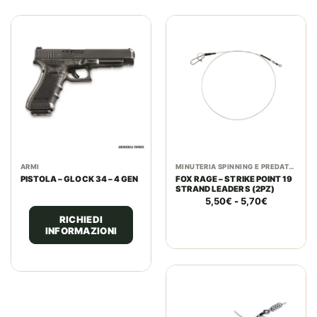
ARMI
MINUTERIA SPINNING E PREDATORI
PISTOLA – GLOCK 34 – 4 GEN
FOX RAGE – STRIKE POINT 19
STRAND LEADERS (2PZ)
Fascia
5,50
€
-
5,70
€
di
RICHIEDI
prezzo:
INFORMAZIONI
da
5,50€
a
5,70€