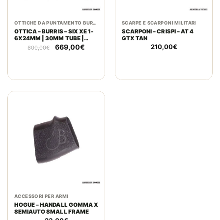
OTTICHE DA PUNTAMENTO BURRIS
SCARPE E SCARPONI MILITARI
OTTICA – BURRIS – SIX XE 1-
SCARPONI – CRISPI – AT 4
6X24MM | 30MM TUBE |
GTX TAN
MATTE BLACK |
Il
Il
669,00
€
210,00
€
800,00
€
ILLUMINATED
prezzo
prezzo
originale
attuale
era:
è:
800,00€.
669,00€.
ACCESSORI PER ARMI
HOGUE – HANDALL GOMMA X
SEMIAUTO SMALL FRAME