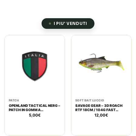
I PIU' VENDUTI
PATCH
SOFT BAIT LUCCIO
OPENLAND TACTICAL NERG –
SAVAGE GEAR – 3D ROACH
PATCH IN GOMMA
RTF 18CM / 104G FAST
SCUDETTO ITALIA BASSA
SINKING | HUGO
5,00
€
12,00
€
VISIBILITÀ