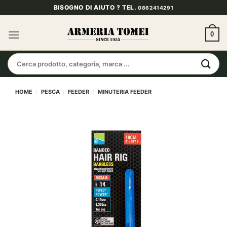
Salta
BISOGNO DI AIUTO ? TEL.
0862414291
ai
contenuti
0
Cerca:
HOME
/
PESCA
/
FEEDER
/
MINUTERIA FEEDER