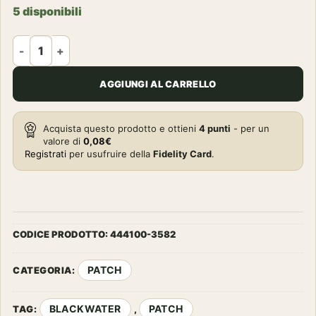
5 disponibili
PATCH - TOPPA 3D PVC BLACKWATER #11168 quantità
AGGIUNGI AL CARRELLO
Acquista questo prodotto e ottieni
4
punti
- per un
valore di
0,08
€
Registrati
per usufruire della
Fidelity Card
.
CODICE PRODOTTO:
444100-3582
PATCH
CATEGORIA:
BLACKWATER
PATCH
TAG:
,