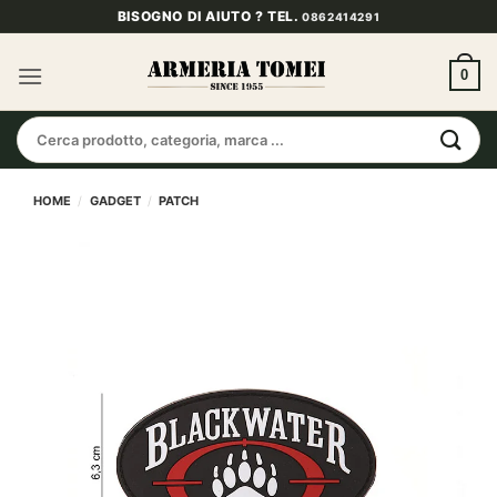
Salta
BISOGNO DI AIUTO ? TEL.
0862414291
ai
contenuti
0
Cerca:
HOME
/
GADGET
/
PATCH