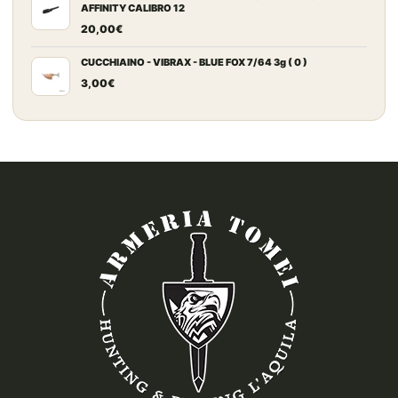
AFFINITY CALIBRO 12
era:
è:
20,00
€
109,00€.
99,90€.
CUCCHIAINO - VIBRAX - BLUE FOX 7/64 3g ( 0 )
3,00
€