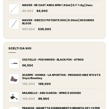
prezzo
prezzo
109,00€
originale
attuale
MAVER - RE CAST AREA SPIN 1.93mt | 0.7-1.8g | 2sec.
a
Il
Il
era:
è:
149,00€
89,00
€
84,00
€
prezzo
prezzo
66,00€.
45,00€.
originale
attuale
MAVER - GRIZZLY POTENTE 900 | 9.00mt | W/GUIDES
BLOCK
era:
è:
Il
Il
987,00
€
539,00
€
89,00€.
84,00€.
prezzo
prezzo
originale
attuale
era:
è:
SCELTI DA NOI
987,00€.
539,00€.
COLTELLO - FOX KNIVES - BLACK FOX - ATROS
56,50
€
SCARPE - DONNA - LA SPORTIVA - PRODIGIO HIKE W'S GTX
Onyx/Rosebay
Il
Il
190,00
€
169,00
€
prezzo
prezzo
originale
attuale
MULINELLO - ABU GARCIA - SPIKE S 3000SH
Il
Il
era:
è:
109,00
€
99,90
€
prezzo
prezzo
190,00€.
169,00€.
originale
attuale
FRANCHI - MANETTA D'ARMAMENTO BRUNITA OP I-12 PER