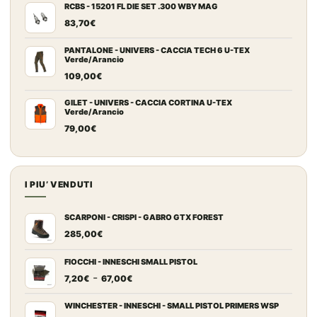
RCBS - 15201 FL DIE SET .300 WBY MAG
83,70
€
PANTALONE - UNIVERS - CACCIA TECH 6 U-TEX
Verde/Arancio
109,00
€
GILET - UNIVERS - CACCIA CORTINA U-TEX
Verde/Arancio
79,00
€
I PIU’ VENDUTI
SCARPONI - CRISPI - GABRO GTX FOREST
285,00
€
FIOCCHI - INNESCHI SMALL PISTOL
Fascia
-
7,20
€
67,00
€
di
prezzo:
WINCHESTER - INNESCHI - SMALL PISTOL PRIMERS WSP