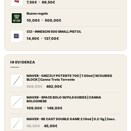
Fascia
-
da
7,50
€
69,50
€
di
7,20€
prezzo:
a
Buono regalo
Fascia
-
da
67,00€
10,00
€
500,00
€
di
7,50€
prezzo:
a
CCI - INNESCHI 500 SMALL PISTOL
Fascia
-
da
69,50€
14,90
€
137,00
€
di
10,00€
prezzo:
a
da
500,00€
14,90€
IN EVIDENZA
a
137,00€
MAVER - GRIZZLY POTENTE 700 | 7.00mt | W/GUIDES
BLOCK | Canna Trota Torrente
Il
Il
868,00
€
462,00
€
prezzo
prezzo
originale
attuale
MAVER - SPACE BOLO W/FUJI GUIDES | CANNA
BOLOGNESE
era:
è:
Fascia
-
109,00
€
149,00
€
868,00€.
462,00€.
di
prezzo:
MAVER - RE CAST DOUBLE GAME 2.19mt | 0.2-5g | 2sec.
Il
Il
da
66,00
€
45,00
€