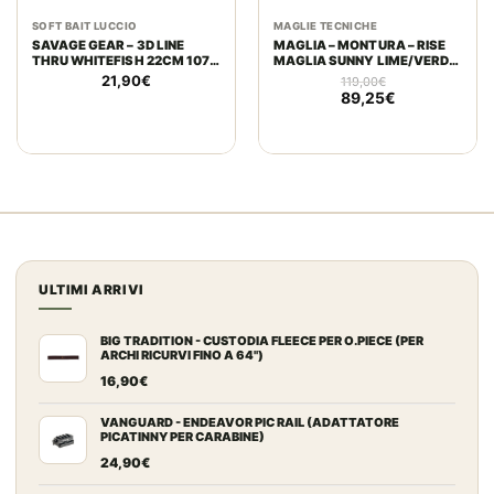
SOFT BAIT LUCCIO
MAGLIE TECNICHE
SAVAGE GEAR – 3D LINE
MAGLIA – MONTURA – RISE
THRU WHITEFISH 22CM 107G
MAGLIA SUNNY LIME/VERDE
| MODERATE SINKING | MS
SALVIA
21,90
€
119,00
€
AYU
89,25
€
ULTIMI ARRIVI
BIG TRADITION - CUSTODIA FLEECE PER O.PIECE (PER
ARCHI RICURVI FINO A 64")
16,90
€
VANGUARD - ENDEAVOR PIC RAIL (ADATTATORE
PICATINNY PER CARABINE)
24,90
€