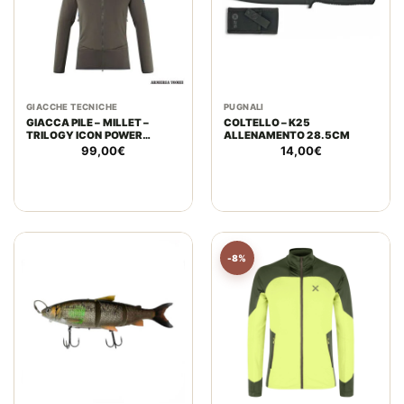
GIACCHE TECNICHE
PUGNALI
GIACCA PILE – MILLET –
COLTELLO – K25
TRILOGY ICON POWER
ALLENAMENTO 28.5CM
HOODIE DEEP JUNGLE
99,00
€
14,00
€
-8%