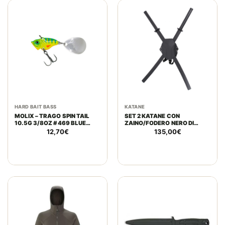
HARD BAIT BASS
KATANE
MOLIX – TRAGO SPIN TAIL
SET 2 KATANE CON
10.5G 3/8OZ #469 BLUE
ZAINO/FODERO NERO DI
BACK TIGER
DEADPOOL 104CM
12,70
€
135,00
€