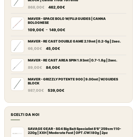
Il
Il
868,00
€
462,00
€
prezzo
prezzo
originale
attuale
MAVER - SPACE BOLO W/FUJI GUIDES | CANNA
BOLOGNESE
era:
è:
Fascia
-
109,00
€
149,00
€
868,00€.
462,00€.
di
prezzo:
MAVER - RE CAST DOUBLE GAME 2.19mt | 0.2-5g | 2sec.
Il
Il
da
66,00
€
45,00
€
prezzo
prezzo
109,00€
originale
attuale
MAVER - RE CAST AREA SPIN 1.93mt | 0.7-1.8g | 2sec.
a
Il
Il
era:
è:
149,00€
89,00
€
84,00
€
prezzo
prezzo
66,00€.
45,00€.
originale
attuale
MAVER - GRIZZLY POTENTE 900 | 9.00mt | W/GUIDES
BLOCK
era:
è:
Il
Il
987,00
€
539,00
€
89,00€.
84,00€.
prezzo
prezzo
originale
attuale
era:
è:
SCELTI DA NOI
987,00€.
539,00€.
SAVAGE GEAR - SG4 Big Bait Specialist 8'6" 259cm 110-
220g | XXH | Moderate Fast | OPT.CW.180g | 2pz