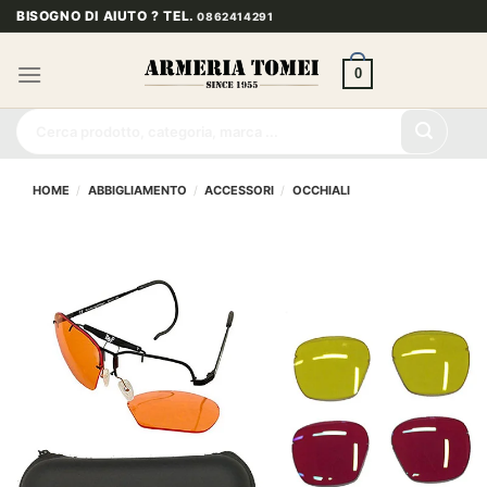
Salta
BISOGNO DI AIUTO ? TEL.
0862414291
ai
contenuti
0
Cerca:
HOME
/
ABBIGLIAMENTO
/
ACCESSORI
/
OCCHIALI