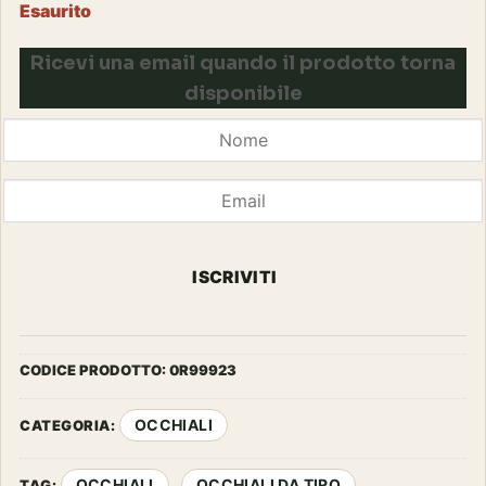
Esaurito
Ricevi una email quando il prodotto torna
disponibile
ISCRIVITI
CODICE PRODOTTO:
0R99923
OCCHIALI
CATEGORIA:
OCCHIALI
OCCHIALI DA TIRO
TAG:
,
,