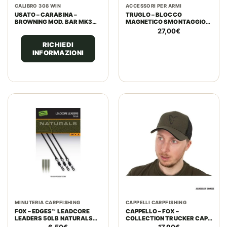
CALIBRO 308 WIN
ACCESSORI PER ARMI
USATO – CARABINA –
TRUGLO – BLOCCO
BROWNING MOD. BAR MK3
MAGNETICO SMONTAGGIO
HC FLUTED CAL. 308 WIN.
1911/GLOCK (TG974B)
27,00
€
RICHIEDI
INFORMAZIONI
MINUTERIA CARPFISHING
CAPPELLI CARPFISHING
FOX – EDGES™ LEADCORE
CAPPELLO – FOX –
LEADERS 50LB NATURALS
COLLECTION TRUCKER CAP
(3PZ)
GREEN/BLACK