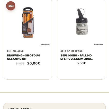
-35%
PULIZIA ARMI
ARIA COMPRESSA
BROWNING – SHOTGUN
39PLINKING – PALLINO
CLEANING KIT
SFERICO 4.5MM ZINC
(1500PZ)
Il
Il
20,00
€
5,50
€
31,00
€
prezzo
prezzo
originale
attuale
era:
è:
31,00€.
20,00€.