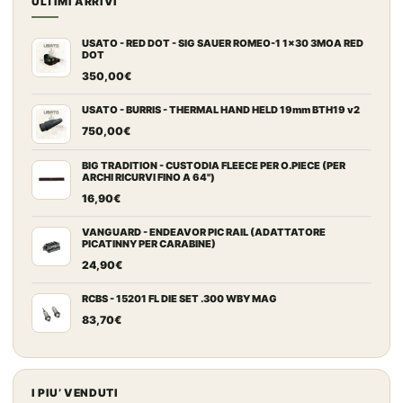
ULTIMI ARRIVI
USATO - RED DOT - SIG SAUER ROMEO-1 1x30 3MOA RED
DOT
350,00
€
USATO - BURRIS - THERMAL HAND HELD 19mm BTH19 v2
750,00
€
BIG TRADITION - CUSTODIA FLEECE PER O.PIECE (PER
ARCHI RICURVI FINO A 64")
16,90
€
VANGUARD - ENDEAVOR PIC RAIL (ADATTATORE
PICATINNY PER CARABINE)
24,90
€
RCBS - 15201 FL DIE SET .300 WBY MAG
83,70
€
I PIU’ VENDUTI