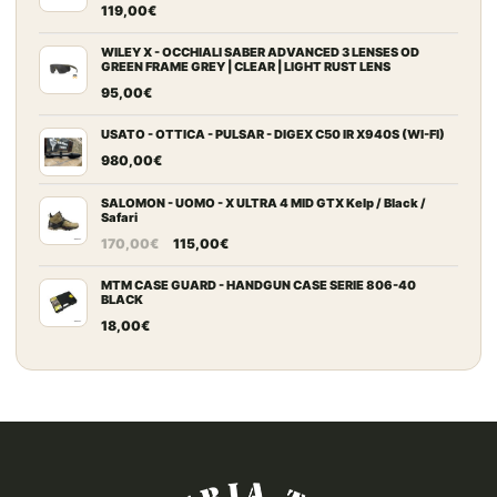
119,00
€
WILEY X - OCCHIALI SABER ADVANCED 3 LENSES OD
GREEN FRAME GREY | CLEAR | LIGHT RUST LENS
95,00
€
USATO - OTTICA - PULSAR - DIGEX C50 IR X940S (WI-FI)
980,00
€
SALOMON - UOMO - X ULTRA 4 MID GTX Kelp / Black /
Safari
Il
Il
170,00
€
115,00
€
prezzo
prezzo
originale
attuale
MTM CASE GUARD - HANDGUN CASE SERIE 806-40
BLACK
era:
è:
18,00
€
170,00€.
115,00€.