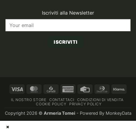
Iscriviti alla Newsletter
ISCRIVITI
Visa
MasterCard
CartaSi
American
Credit
Dinners
Klarn
Express
Card
Club
IL NOSTRO STORE
CONTATTACI
CONDIZIONI DI VENDITA
COOKIE POLICY
PRIVACY POLICY
Copyright 2026 ©
Armeria Tomei
- Powered By
MonkeyData
×