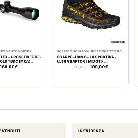
UNTAMENTO VORTEX
SCARPE E SCARPONI SPORTIVE E TECNICHE
TEX – CROSSFIRE® II 3-
SCARPE – UOMO – LA SPORTIVA –
OLD® BDC (MOA)
ULTRA RAPTOR II MID GTX
NCH TUBE
BLACK/YELLOW
Il
Il
169,00
€
189,00
€
215,00
€
prezzo
prezzo
originale
attuale
era:
è:
215,00€.
189,00€.
U’ VENDUTI
IN EVIDENZA