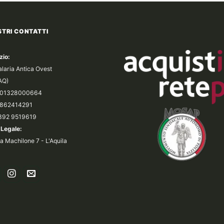
137,00€
STRI CONTATTI
zio:
alaria Antica Ovest
(AQ)
a 01328000664
 0862414291
 392 9519619
Legale:
a Machilone 7 - L'Aquila