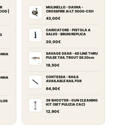
AR
MULINELLO - DAIWA -
OOD |
CROSSFIRE AI LT 5000-CXH
E
43,00
€
N
zzo
uale
CARICATORE - PISTOLA A
SALVE - BRUNI REPLICA
3
BERETTA 92 CAL. 8MM
20,00
€
,00€.
ezzo
uale
SAVAGE GEAR - 4D LINE THRU
ONNA
PULSE TAIL TROUT SS 20cm
102g Chub
18,50
€
,00€.
ezzo
uale
CONTESSA - RAILS
ONNA
AVAILABLE RAIL FOR
SEMIAUTO H&K SLB2000
64,90
€
,00€.
ezzo
uale
39 SHOOTER - GUN CLEANING
OLOR
KIT (SET PULIZIA CAC)
12,90
€
,00€.
ezzo
uale
,00€.