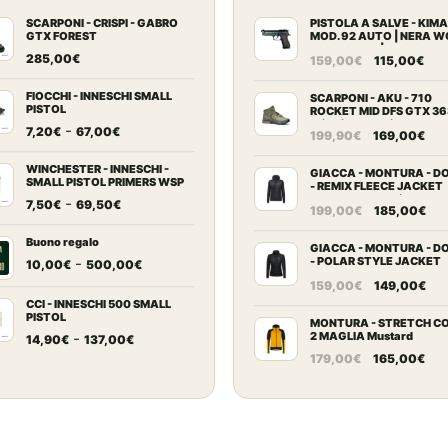
SCARPONI - CRISPI - GABRO
PISTOLA A SALVE - KIM
GTX FOREST
MOD. 92 AUTO | NERA W
cal. 9 mm PA | "IN GOD W
Il
Il
285,00
€
159,00
€
115,00
€
TRUST" SPECIAL EDITIO
prezzo
pre
FIOCCHI - INNESCHI SMALL
originale
att
SCARPONI - AKU - 710
PISTOL
ROCKET MID DFS GTX 36
era:
è:
Olive/Anthracite
Fascia
-
7,20
€
67,00
€
Il
Il
199,90
€
169,00
€
159,00€.
115
di
prezzo
pr
prezzo:
WINCHESTER - INNESCHI -
originale
att
GIACCA - MONTURA - D
SMALL PISTOL PRIMERS WSP
- REMIX FLEECE JACKET
da
era:
è:
WOMAN Antracite
Fascia
-
7,50
€
69,50
€
Il
Il
7,20€
199,00
€
185,00
€
199,90€.
169
di
prezzo
pr
a
prezzo:
Buono regalo
originale
att
67,00€
GIACCA - MONTURA - D
da
Fascia
-
- POLAR STYLE JACKET
10,00
€
500,00
€
era:
è:
WOMAN Black
7,50€
di
Il
Il
159,00
€
149,00
€
199,00€.
185
a
prezzo:
prezzo
pr
CCI - INNESCHI 500 SMALL
PISTOL
69,50€
da
originale
att
MONTURA - STRETCH C
Fascia
-
2 MAGLIA Mustard
14,90
€
137,00
€
10,00€
era:
è:
Il
Il
di
179,00
€
165,00
€
a
159,00€.
149
prezzo
pr
prezzo:
500,00€
originale
att
da
era:
è:
14,90€
179,00€.
165
a