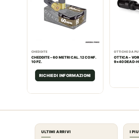
CHEDDITE
OTTICHE DA P
CHEDDITE – 60 METRI CAL. 12 CONF.
OTTICA – VOR
10 PZ.
9×40 DEAD-H
RETICLE | 1I
RICHIEDI INFORMAZIONI
ULTIMI ARRIVI
I PI