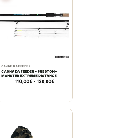
CANNE DA FEEDER
CANNA DA FEEDER – PRESTON –
MONSTER EXTREME DISTANCE
Fascia
110,00
€
-
129,90
€
di
prezzo:
da
110,00€
a
129,90€