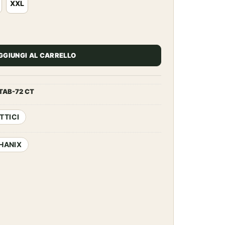
XXL
FAST FIT 55 COYOTE TAN quantità
GGIUNGI AL CARRELLO
TAB-72 CT
TTICI
HANIX