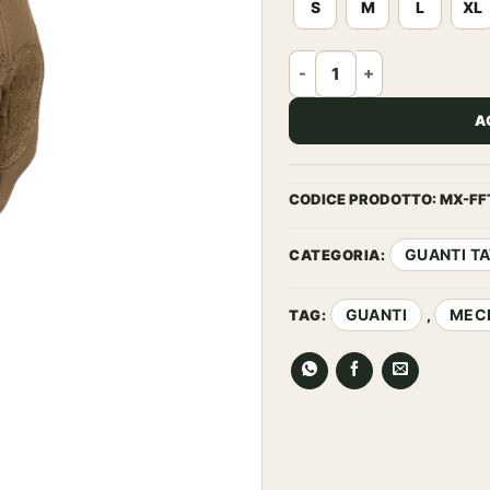
S
M
L
XL
MECHANIX WEAR - GUANTO 
A
CODICE PRODOTTO:
MX-FF
GUANTI TA
CATEGORIA:
GUANTI
MEC
TAG:
,