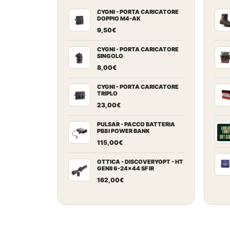
CYGNI - PORTA CARICATORE
DOPPIO M4-AK
9,50
€
CYGNI - PORTA CARICATORE
SINGOLO
8,00
€
CYGNI - PORTA CARICATORE
TRIPLO
23,00
€
PULSAR - PACCO BATTERIA
PB8I POWER BANK
115,00
€
OTTICA - DISCOVERYOPT - HT
GENII 6-24x44 SF IR
162,00
€