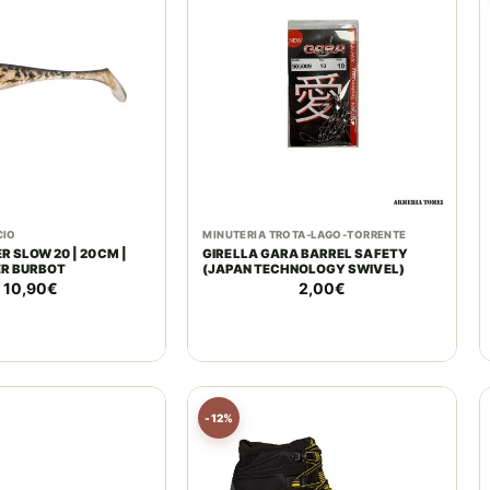
CIO
MINUTERIA TROTA-LAGO-TORRENTE
OW 20 | 20CM |
GIRELLA GARA BARREL SAFETY
ER BURBOT
(JAPAN TECHNOLOGY SWIVEL)
10,90
€
2,00
€
-12%