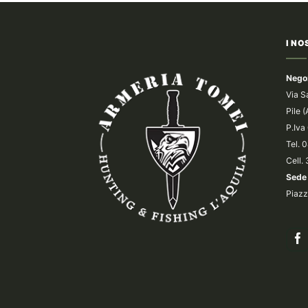
I NO
Nego
Via S
Pile 
P.Iv
Tel.
Cell.
Sede 
Piazz