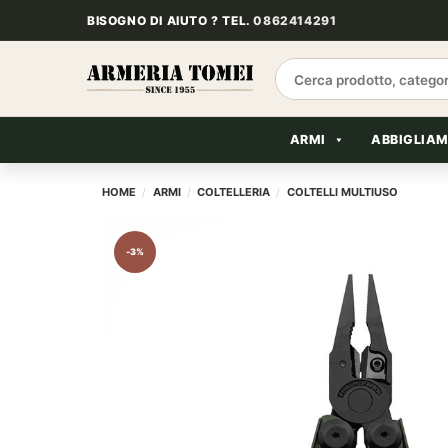
Salta
BISOGNO DI AIUTO ? TEL.
0862414291
ai
contenuti
Cerca:
ARMI
ABBIGLIA
HOME
/
ARMI
/
COLTELLERIA
/
COLTELLI MULTIUSO
-3%