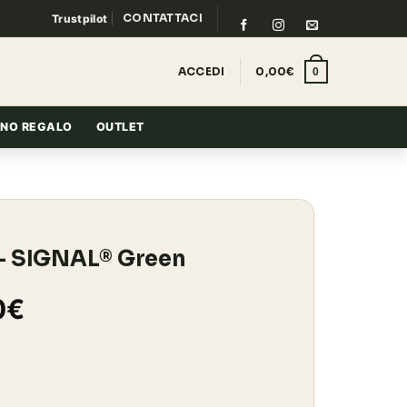
CONTATTACI
Trustpilot
ACCEDI
0,00
€
0
NO REGALO
OUTLET
 SIGNAL® Green
Il
0
€
o
prezzo
ale
attuale
en quantità
è: