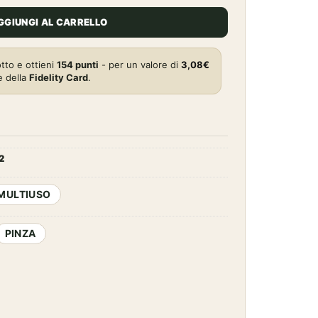
0€.
154,00€.
GGIUNGI AL CARRELLO
tto e ottieni
154
punti
- per un valore di
3,08
€
e della
Fidelity Card
.
2
 MULTIUSO
PINZA