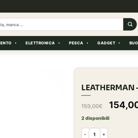
MENTO
ELETTRONICA
PESCA
GADGET
BUO
LEATHERMAN –
Il
154,0
159,00
€
prezz
2 disponibili
origin
LEATHERMAN - SIGNAL® Gre
era: