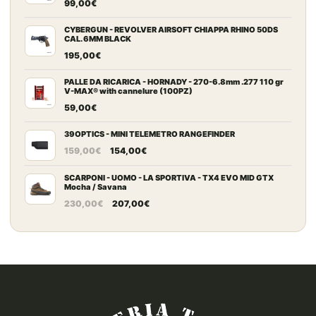
99,00
€
CYBERGUN - REVOLVER AIRSOFT CHIAPPA RHINO 50DS
CAL. 6MM BLACK
195,00
€
PALLE DA RICARICA - HORNADY - 270-6.8mm .277 110 gr
V-MAX® with cannelure (100PZ)
59,00
€
39OPTICS - MINI TELEMETRO RANGEFINDER
Il
Il
159,00
€
154,00
€
prezzo
prezzo
originale
attuale
SCARPONI - UOMO - LA SPORTIVA - TX4 EVO MID GTX
Mocha / Savana
era:
è:
Il
Il
230,00
€
207,00
€
159,00€.
154,00€.
prezzo
prezzo
originale
attuale
era:
è:
230,00€.
207,00€.