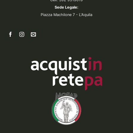
Sede Legale:
Piazza Machilone 7 - L'Aquila