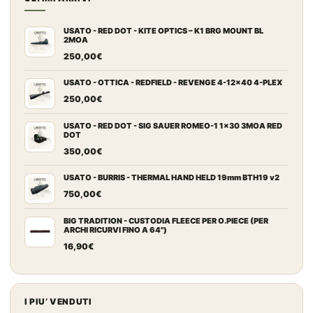
USATO - RED DOT - KITE OPTICS – K1 BRG MOUNT BL
2MOA
250,00
€
USATO - OTTICA - REDFIELD - REVENGE 4-12x40 4-PLEX
250,00
€
USATO - RED DOT - SIG SAUER ROMEO-1 1x30 3MOA RED
DOT
350,00
€
USATO - BURRIS - THERMAL HAND HELD 19mm BTH19 v2
750,00
€
BIG TRADITION - CUSTODIA FLEECE PER O.PIECE (PER
ARCHI RICURVI FINO A 64")
16,90
€
I PIU’ VENDUTI