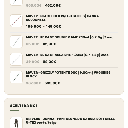
Il
Il
868,00
€
462,00
€
prezzo
prezzo
originale
attuale
MAVER - SPACE BOLO W/FUJI GUIDES | CANNA
BOLOGNESE
era:
è:
Fascia
-
109,00
€
149,00
€
868,00€.
462,00€.
di
prezzo:
MAVER - RE CAST DOUBLE GAME 2.19mt | 0.2-5g | 2sec.
Il
Il
da
66,00
€
45,00
€
prezzo
prezzo
109,00€
originale
attuale
MAVER - RE CAST AREA SPIN 1.93mt | 0.7-1.8g | 2sec.
a
Il
Il
era:
è:
149,00€
89,00
€
84,00
€
prezzo
prezzo
66,00€.
45,00€.
originale
attuale
MAVER - GRIZZLY POTENTE 900 | 9.00mt | W/GUIDES
BLOCK
era:
è:
Il
Il
987,00
€
539,00
€
89,00€.
84,00€.
prezzo
prezzo
originale
attuale
era:
è:
SCELTI DA NOI
987,00€.
539,00€.
UNIVERS - DONNA - PANTALONE DA CACCIA SOFTSHELL
U-TEX verde/beige