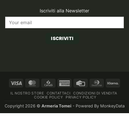
Iscriviti alla Newsletter
ISCRIVITI
Visa
MasterCard
CartaSi
American
Credit
Dinners
Klarn
Express
Card
Club
IL NOSTRO STORE
CONTATTACI
CONDIZIONI DI VENDITA
COOKIE POLICY
PRIVACY POLICY
Copyright 2026 ©
Armeria Tomei
- Powered By
MonkeyData