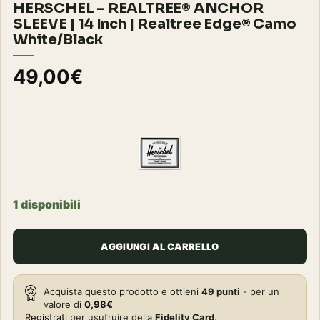
HERSCHEL – REALTREE® ANCHOR
SLEEVE | 14 Inch | Realtree Edge® Camo
White/Black
49,00
€
1 disponibili
AGGIUNGI AL CARRELLO
Acquista questo prodotto e ottieni
49
punti
- per un
valore di
0,98
€
Registrati
per usufruire della
Fidelity Card
.