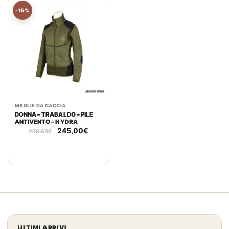
-15%
MAGLIE DA CACCIA
DONNA – TRABALDO – PILE
ANTIVENTO – HYDRA
Il
Il
245,00
€
288,60
€
prezzo
prezzo
originale
attuale
era:
è:
288,60€.
245,00€.
ULTIMI ARRIVI