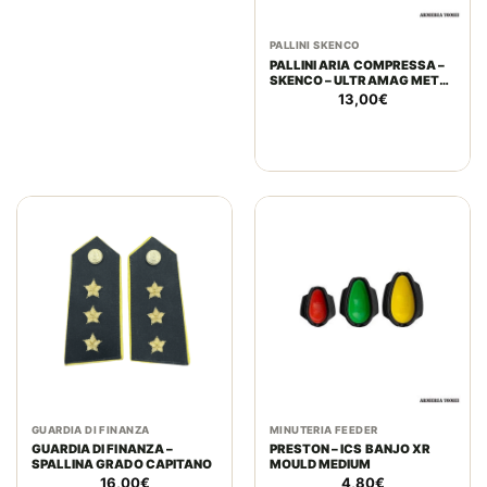
PALLINI SKENCO
PALLINI ARIA COMPRESSA –
SKENCO – ULTRAMAG METAL
TIP CAL. 4,5 – 0,69G / 10,7
13,00
€
GR CONF. 150 PZ.
GUARDIA DI FINANZA
MINUTERIA FEEDER
GUARDIA DI FINANZA –
PRESTON – ICS BANJO XR
SPALLINA GRADO CAPITANO
MOULD MEDIUM
16,00
€
4,80
€