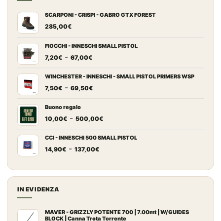
SCARPONI - CRISPI - GABRO GTX FOREST
285,00
€
FIOCCHI - INNESCHI SMALL PISTOL
Fascia
-
7,20
€
67,00
€
di
prezzo:
WINCHESTER - INNESCHI - SMALL PISTOL PRIMERS WSP
Fascia
-
da
7,50
€
69,50
€
di
7,20€
prezzo:
a
Buono regalo
Fascia
-
da
67,00€
10,00
€
500,00
€
di
7,50€
prezzo:
a
CCI - INNESCHI 500 SMALL PISTOL
Fascia
-
da
69,50€
14,90
€
137,00
€
di
10,00€
prezzo:
a
da
500,00€
14,90€
IN EVIDENZA
a
137,00€
MAVER - GRIZZLY POTENTE 700 | 7.00mt | W/GUIDES
BLOCK | Canna Trota Torrente