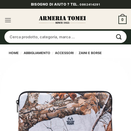
Salta
BISOGNO DI AIUTO ? TEL.
0862414291
ai
contenuti
0
Cerca:
HOME
/
ABBIGLIAMENTO
/
ACCESSORI
/
ZAINI E BORSE