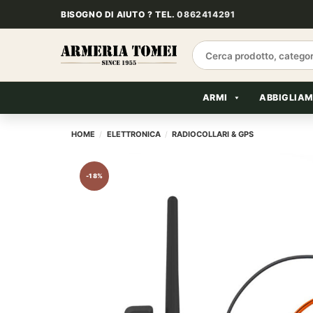
Salta
BISOGNO DI AIUTO ? TEL.
0862414291
ai
contenuti
Cerca:
ARMI
ABBIGLIA
HOME
/
ELETTRONICA
/
RADIOCOLLARI & GPS
-18%