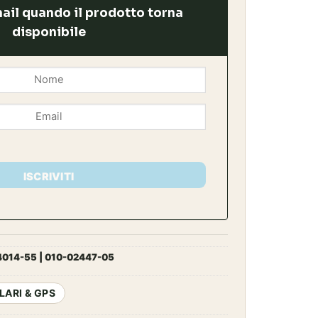
è:
ail quando il prodotto torna
9,99€.
859,00€.
disponibile
ISCRIVITI
014-55 | 010-02447-05
ARI & GPS