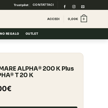
CONTATTACI
Trustpilot
ACCEDI
0,00
€
0
NO REGALO
OUTLET
MARE ALPHA® 200 K Plus
HA® T 20 K
Il
00
€
zo
prezzo
nale
attuale