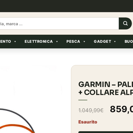
MENTO
ELETTRONICA
PESCA
GADGET
BUO
GARMIN – PAL
+ COLLARE ALP
Il
859,
1.049,99
€
prez
Esaurito
origi