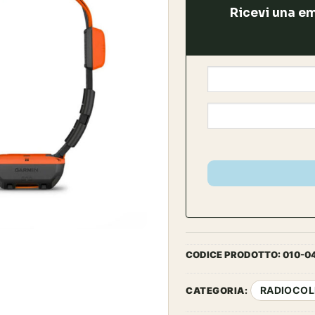
era:
Ricevi una em
1.04
CODICE PRODOTTO:
010-04
RADIOCOLL
CATEGORIA: