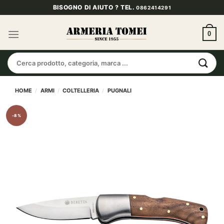
Salta
BISOGNO DI AIUTO ? TEL.
0862414291
ai
contenuti
0
Cerca:
HOME
/
ARMI
/
COLTELLERIA
/
PUGNALI
-8%