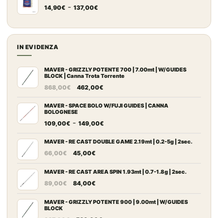
Fascia
-
da
69,50€
14,90
€
137,00
€
di
10,00€
prezzo:
a
da
500,00€
14,90€
IN EVIDENZA
a
137,00€
MAVER - GRIZZLY POTENTE 700 | 7.00mt | W/GUIDES
BLOCK | Canna Trota Torrente
Il
Il
868,00
€
462,00
€
prezzo
prezzo
originale
attuale
MAVER - SPACE BOLO W/FUJI GUIDES | CANNA
BOLOGNESE
era:
è:
Fascia
-
109,00
€
149,00
€
868,00€.
462,00€.
di
prezzo:
MAVER - RE CAST DOUBLE GAME 2.19mt | 0.2-5g | 2sec.
Il
Il
da
66,00
€
45,00
€
prezzo
prezzo
109,00€
originale
attuale
MAVER - RE CAST AREA SPIN 1.93mt | 0.7-1.8g | 2sec.
a
Il
Il
era:
è:
149,00€
89,00
€
84,00
€
prezzo
prezzo
66,00€.
45,00€.
originale
attuale
MAVER - GRIZZLY POTENTE 900 | 9.00mt | W/GUIDES
BLOCK
era:
è: