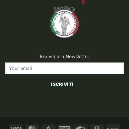
Iscriviti alla Newsletter
ISCRIVITI
Visa
MasterCard
CartaSi
American
Credit
Dinners
Klarn