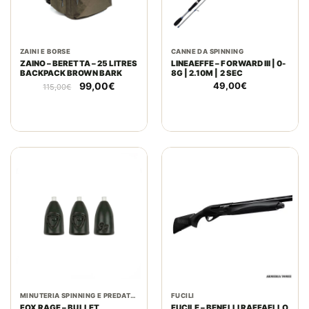
ZAINI E BORSE
CANNE DA SPINNING
ZAINO – BERETTA – 25 LITRES
LINEAEFFE – FORWARD III | 0-
BACKPACK BROWN BARK
8G | 2.10M | 2 SEC
Il
Il
99,00
€
49,00
€
115,00
€
prezzo
prezzo
originale
attuale
era:
è:
115,00€.
99,00€.
MINUTERIA SPINNING E PREDATORI
FUCILI
FOX RAGE – BULLET
FUCILE – BENELLI RAFFAELLO