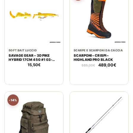
SOFT BAIT LUCCIO
SCARPE E SCARPONI DA CACCIA
SAVAGE GEAR – 3D PIKE
SCARPONI – CRISPI –
HYBRID 17CM 45G #1 03-
HIGHLAND PRO BLACK
ALBINO PIKE
Il
Il
15,50
€
489,00
€
585,00
€
prezzo
prezzo
originale
attuale
era:
è:
585,00€.
489,00€
-14%