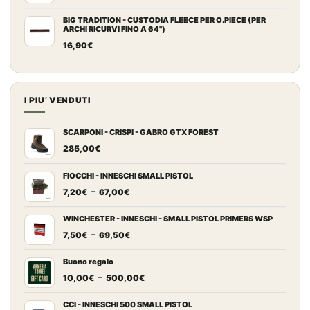
BIG TRADITION - CUSTODIA FLEECE PER O.PIECE (PER
ARCHI RICURVI FINO A 64")
16,90
€
I PIU’ VENDUTI
SCARPONI - CRISPI - GABRO GTX FOREST
285,00
€
FIOCCHI - INNESCHI SMALL PISTOL
Fascia
-
7,20
€
67,00
€
di
prezzo:
WINCHESTER - INNESCHI - SMALL PISTOL PRIMERS WSP
Fascia
-
da
7,50
€
69,50
€
di
7,20€
prezzo:
a
Buono regalo
Fascia
-
da
67,00€
10,00
€
500,00
€
di
7,50€
prezzo:
a
CCI - INNESCHI 500 SMALL PISTOL