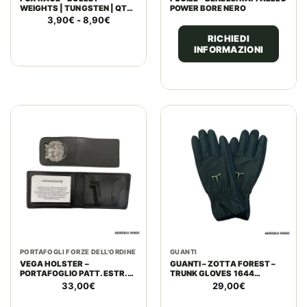
WEIGHTS | TUNGSTEN | QTY
POWER BORE NERO
3
Fascia
3,90
€
-
8,90
€
di
RICHIEDI
prezzo:
INFORMAZIONI
da
3,90€
a
8,90€
PORTAFOGLI FORZE DELL'ORDINE
GUANTI
VEGA HOLSTER –
GUANTI – ZOTTA FOREST –
PORTAFOGLIO PATT. ESTR.
TRUNK GLOVES 1644
CARABINIERI OPER. PLACCA
FOREST NIGHT
33,00
€
29,00
€
ARGENTATA