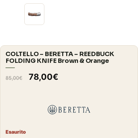
COLTELLO – BERETTA – REEDBUCK
FOLDING KNIFE Brown & Orange
Il
Il
78,00
€
85,00
€
prezzo
prezzo
originale
attuale
era:
è:
85,00€.
78,00€.
Esaurito