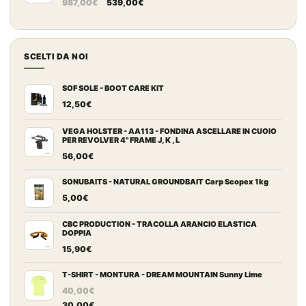
Il
Il
987,00
€
539,00
€
89,00€.
84,00€.
prezzo
prezzo
originale
attuale
era:
è:
SCELTI DA NOI
987,00€.
539,00€.
SOF SOLE - BOOT CARE KIT
12,50
€
VEGA HOLSTER - AA113 - FONDINA ASCELLARE IN CUOIO
PER REVOLVER 4" FRAME J, K , L
56,00
€
SONUBAITS - NATURAL GROUNDBAIT Carp Scopex 1kg
5,00
€
CBC PRODUCTION - TRACOLLA ARANCIO ELASTICA
DOPPIA
15,90
€
T-SHIRT - MONTURA - DREAM MOUNTAIN Sunny Lime
40,00
€
30,00
€